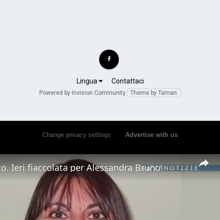
Lingua
Contattaci
Powered by Invision Community
Theme by Taman.
Change privacy settings
•
Advertise with us
o. Ieri fiaccolata per Alessandra Bruno