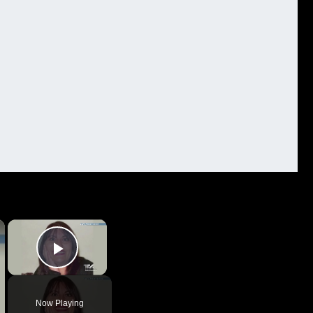
×
×
Play Video
Now Playing