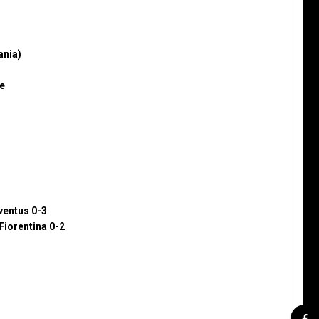
ania)
e
ventus 0-3
-Fiorentina 0-2