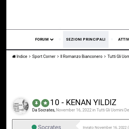
FORUM
SEZIONI PRINCIPALI
ATTI
Indice
Sport Corner
Il Romanzo Bianconero
Tutti Gli Uo
10 - KENAN YILDIZ
Da
Socrates
,
November 16, 2022
in
Tutti Gli Uomini D
Socrates
Inviato
November 16, 2022