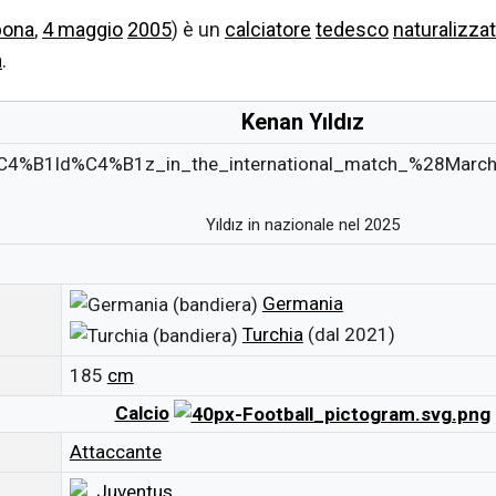
bona
,
4 maggio
2005
) è un
calciatore
tedesco
naturalizza
a
.
Kenan Yıldız
Yıldız in nazionale nel 2025
Germania
Turchia
(dal 2021)
185
cm
Calcio
Attaccante
Juventus