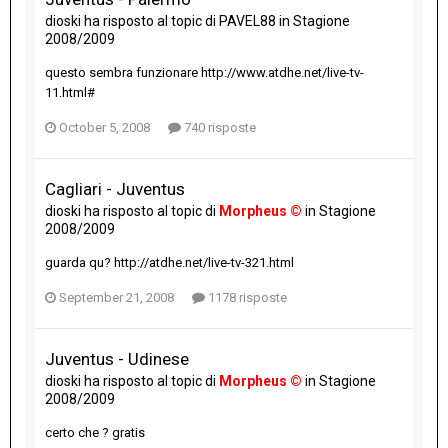
dioski
ha risposto al topic di
PAVEL88
in
Stagione
2008/2009
questo sembra funzionare http://www.atdhe.net/live-tv-
11.html#
October 5, 2008
740 risposte
Cagliari - Juventus
dioski
ha risposto al topic di
Morpheus ©
in
Stagione
2008/2009
guarda qu? http://atdhe.net/live-tv-321.html
September 21, 2008
1178 risposte
Juventus - Udinese
dioski
ha risposto al topic di
Morpheus ©
in
Stagione
2008/2009
certo che ? gratis