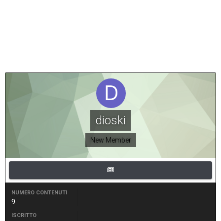
dioski
New Member
NUMERO CONTENUTI
9
ISCRITTO