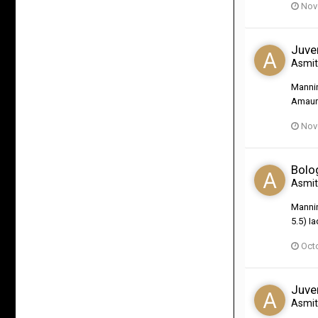
Nov
Juve
Asmi
Mannin
Amauri
Nov
Bolo
Asmi
Mannin
5.5) Ia
Oct
Juve
Asmi