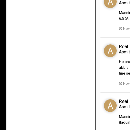
Asmi
Mannin
6.5 (A
Nov
Real
Asmi
Ho anc
abbiam
fine s
Nov
Real
Asmi
Mannin
(Iaqui