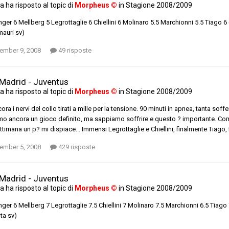
ta
ha risposto al topic di
Morpheus ©
in
Stagione 2008/2009
ger 6 Mellberg 5 Legrottaglie 6 Chiellini 6 Molinaro 5.5 Marchionni 5.5 Tiago 6 
mauri sv)
ember 9, 2008
49 risposte
 Madrid - Juventus
ta
ha risposto al topic di
Morpheus ©
in
Stagione 2008/2009
ora i nervi del collo tirati a mille per la tensione. 90 minuti in apnea, tanta so
o ancora un gioco definito, ma sappiamo soffrire e questo ? importante. Commov
ettimana un p? mi dispiace... Immensi Legrottaglie e Chiellini, finalmente Tiago, 
ember 5, 2008
429 risposte
 Madrid - Juventus
ta
ha risposto al topic di
Morpheus ©
in
Stagione 2008/2009
ger 6 Mellberg 7 Legrottaglie 7.5 Chiellini 7 Molinaro 7.5 Marchionni 6.5 Tiago
nta sv)