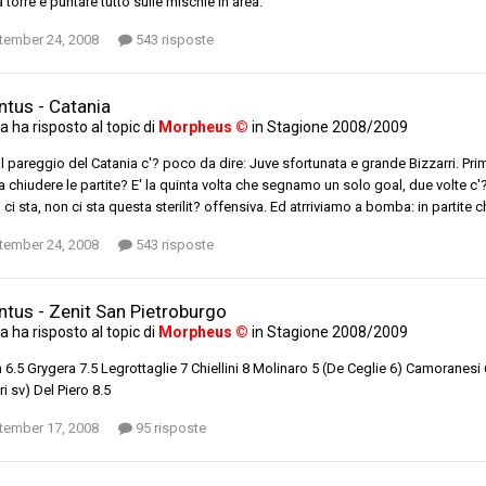
a torre e puntare tutto sulle mischie in area.
tember 24, 2008
543 risposte
ntus - Catania
ta
ha risposto al topic di
Morpheus ©
in
Stagione 2008/2009
l pareggio del Catania c'? poco da dire: Juve sfortunata e grande Bizzarri. Pr
 a chiudere le partite? E' la quinta volta che segnamo un solo goal, due volte 
o ci sta, non ci sta questa sterilit? offensiva. Ed atrriviamo a bomba: in partite
tember 24, 2008
543 risposte
ntus - Zenit San Pietroburgo
ta
ha risposto al topic di
Morpheus ©
in
Stagione 2008/2009
 6.5 Grygera 7.5 Legrottaglie 7 Chiellini 8 Molinaro 5 (De Ceglie 6) Camoranes
i sv) Del Piero 8.5
tember 17, 2008
95 risposte