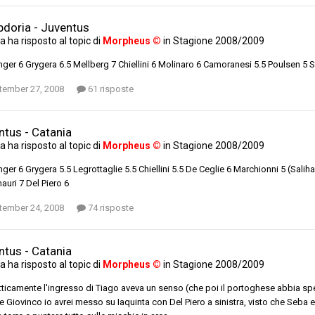
doria - Juventus
ta
ha risposto al topic di
Morpheus ©
in
Stagione 2008/2009
ger 6 Grygera 6.5 Mellberg 7 Chiellini 6 Molinaro 6 Camoranesi 5.5 Poulsen 5 S
tember 27, 2008
61 risposte
ntus - Catania
ta
ha risposto al topic di
Morpheus ©
in
Stagione 2008/2009
ger 6 Grygera 5.5 Legrottaglie 5.5 Chiellini 5.5 De Ceglie 6 Marchionni 5 (Sali
auri 7 Del Piero 6
tember 24, 2008
74 risposte
ntus - Catania
ta
ha risposto al topic di
Morpheus ©
in
Stagione 2008/2009
tticamente l'ingresso di Tiago aveva un senso (che poi il portoghese abbia spe
re Giovinco io avrei messo su Iaquinta con Del Piero a sinistra, visto che Seba 