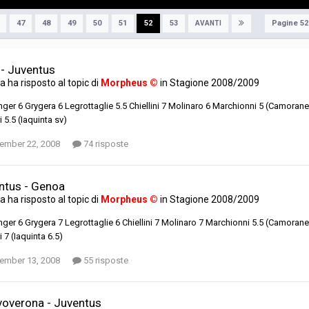
Pagine 52
47
48
49
50
51
52
53
AVANTI
 - Juventus
ta
ha risposto al topic di
Morpheus ©
in
Stagione 2008/2009
ger 6 Grygera 6 Legrottaglie 5.5 Chiellini 7 Molinaro 6 Marchionni 5 (Camorane
 5.5 (Iaquinta sv)
ember 22, 2008
74 risposte
ntus - Genoa
ta
ha risposto al topic di
Morpheus ©
in
Stagione 2008/2009
ger 6 Grygera 7 Legrottaglie 6 Chiellini 7 Molinaro 7 Marchionni 5.5 (Camorane
 7 (Iaquinta 6.5)
ember 13, 2008
55 risposte
voverona - Juventus