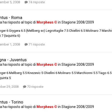
ember 5, 2008
74 risposte
ntus - Roma
ta
ha risposto al topic di
Morpheus ©
in
Stagione 2008/2009
ger 6 Grygera 6.5 (Mellberg sv) Legrottaglie 7.5 Chiellini 6.5 Molinaro 7 March
 7 (Iaquinta 6)
ember 1, 2008
71 risposte
gna - Juventus
ta
ha risposto al topic di
Morpheus ©
in
Stagione 2008/2009
ger 6 Mellberg 5.5 Knezevic 5 Chiellini 6 Molinaro 5.5 Marchionni 5.5 Tiago 6
quinta 5
ober 29, 2008
70 risposte
ntus - Torino
ta
ha risposto al topic di
Morpheus ©
in
Stagione 2008/2009