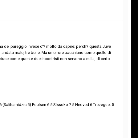
ima del pareggio invece c'? molto da capire: perch? questa Juve
c'? andata male, tre bene. Ma un errore pacchiano come quello di
 chiuse come queste due incontristi non servono a nulla, di certo...
i 6 (Salihamidzic 5) Poulsen 6.5 Sissoko 7.5 Nedved 6 Trezeguet 5