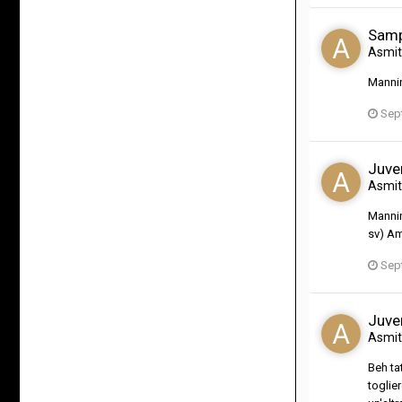
Samp
Asmi
Mannin
Sep
Juve
Asmi
Mannin
sv) Am
Sep
Juve
Asmi
Beh ta
toglie