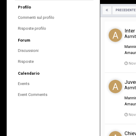
Profilo
PRECEDENTE
Commenti sul profilo
Risposte profilo
Inter
Asmi
Forum
Mannin
Discussioni
Amauri
Risposte
Nov
Calendario
Juve
Events
Asmi
Event Comments
Mannin
Amauri
Nov
Chie