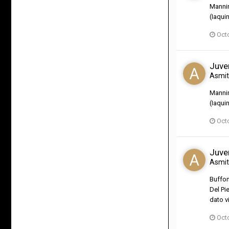
Mannin
(Iaquin
Oct
Juve
Asmi
Mannin
(Iaquin
Oct
Juve
Asmi
Buffon
Del Pi
dato v
Oct