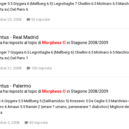
ger 5.5 Grygera 6 (Mellberg 6.5) Legrottaglie 7 Chiellini 6.5 Molinaro 6.5 Marc
ta sv) Del Piero 6
ober 25, 2008
53 risposte
ntus - Real Madrid
ta
ha risposto al topic di
Morpheus ©
in
Stagione 2008/2009
ger 7 Grygera 6.5 Legrottaglie 6 (Mellberg 6) Chiellini 6.5 Molinaro 6.5 March
ta sv) Del Piero 7
ober 21, 2008
100 risposte
ntus - Palermo
ta
ha risposto al topic di
Morpheus ©
in
Stagione 2008/2009
 6 Grygera 5.5 Mellberg 5 (Salihamidzic 5) Knezevic 5 De Ceglie 5.5 Marchisio
ero 6 Amauri 5.5 Ranieri 2 (errare ? umano, perseverare ? diabolico) Migliore de
ia
ober 5, 2008
45 risposte