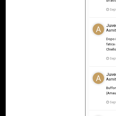
un'altr
Sep
Juve
Asmi
Dopo i
fatica
Chiell
Sep
Juve
Asmi
Buffon
(Amaur
Sep