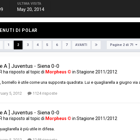
ULTIMA VISITA
09
May 20, 2014
ENUTI DI POLAR
Pagine 2 di 71
1
2
3
4
5
6
7
AVANTI
ie A ] Juventus - Siena 0-0
AR
ha risposto al topic di
Morpheus ©
in
Stagione 2011/2012
, borriello è utile come una supposta quadrata. Lui e quagliarella a giugno via a
uary 5, 2012
1124 risposte
ie A ] Juventus - Siena 0-0
AR
ha risposto al topic di
Morpheus ©
in
Stagione 2011/2012
agliarella è più utile in difesa.
uary 5, 2012
1248 risposte