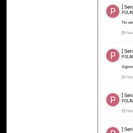
[ Ser
POL
Tiri c
Febr
[ Ser
POL
Signor
Febr
[ Ser
POL
Febr
[ Ser