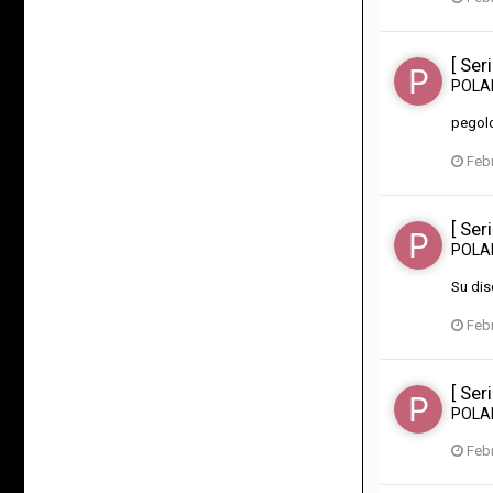
[ Ser
POL
pegolo
Febr
[ Ser
POL
Su dis
Febr
[ Ser
POL
Febr