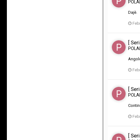
POL
Dajè.
Febr
[ Ser
POL
Angol
Febr
[ Ser
POL
Contin
Febr
[ Ser