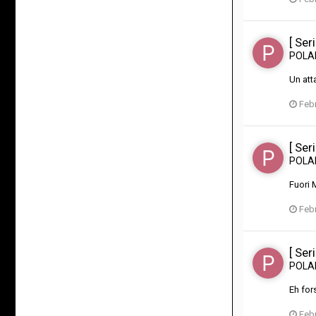
[ Ser
POL
Un att
Febr
[ Ser
POL
Fuori 
Febr
[ Ser
POL
Eh fors
Febr