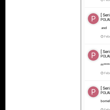
[ Ser
POL
.asd
Febr
[ Ser
POL
m*****
Febr
[ Ser
POL
borrie
Febr