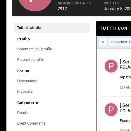
NUMERO CONTENUTI
ISCRITTO
2912
January 8, 20
Tutte le attività
TUTTI I CONT
Profilo
PRECEDENTE
Commenti sul profilo
Risposte profilo
[ Ser
POL
Forum
Ripeto
Discussioni
Febr
Risposte
Calendario
[ Ser
POL
Events
Ecco qu
Event Comments
Febr