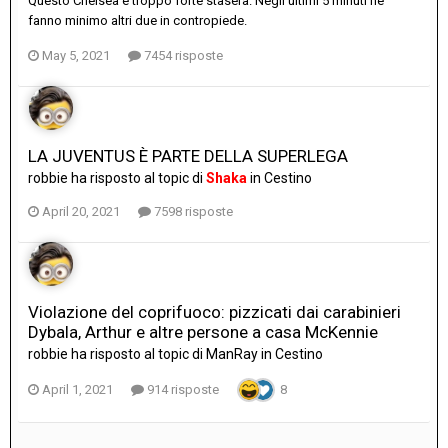
Questo Chelsea è troppo forte stasera. Negli ultimi 5 minuti ne
fanno minimo altri due in contropiede.
May 5, 2021
7454 risposte
LA JUVENTUS È PARTE DELLA SUPERLEGA
robbie
ha risposto al topic di
Shaka
in
Cestino
April 20, 2021
7598 risposte
Violazione del coprifuoco: pizzicati dai carabinieri
Dybala, Arthur e altre persone a casa McKennie
robbie
ha risposto al topic di
ManRay
in
Cestino
April 1, 2021
914 risposte
8