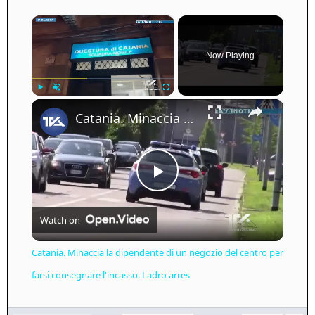
×
Now Playing
×
Play
Unmute
Fullscreen
Catania. Minaccia la dipendente di un negozio del centro per farsi consegnare l'incasso. Ladro arres
Play
Watch on
Video
Catania. Minaccia la dipendente di un negozio del centro per
farsi consegnare l'incasso. Ladro arres