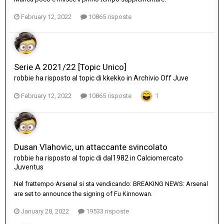
February 12, 2022
10865 risposte
Serie A 2021/22 [Topic Unico]
robbie
ha risposto al topic di
kkekko
in
Archivio Off Juve
February 12, 2022
10865 risposte
1
Dusan Vlahovic, un attaccante svincolato
robbie
ha risposto al topic di
dal1982
in
Calciomercato
Juventus
Nel frattempo Arsenal si sta vendicando: BREAKING NEWS: Arsenal
are set to announce the signing of Fu Kinnowan.
January 28, 2022
19533 risposte