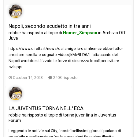
Napoli, secondo scudetto in tre anni
robbie
ha risposto al topic di
Homer_Simpson
in
Archivio Off
Juve
https://www.diretta.it/news/dalla-nigeria-osimhen-avrebbe-fatto-
arrestare-sorella-e-cognato-video/jkMvBLD6/ L'attaccante del
Napoli avrebbe utilizzato le forze di sicurezza locali per evitare
sviluppi...
October 14, 2023
2403 risposte
LA JUVENTUS TORNA NELL' ECA
robbie
ha risposto al topic di
torino juventina
in
Juventus
Forum
Leggendo le notizie sul City, i nostri bellissimi giornali parlano di
possibile penalizzazione "se le operazioni finanziare illecite