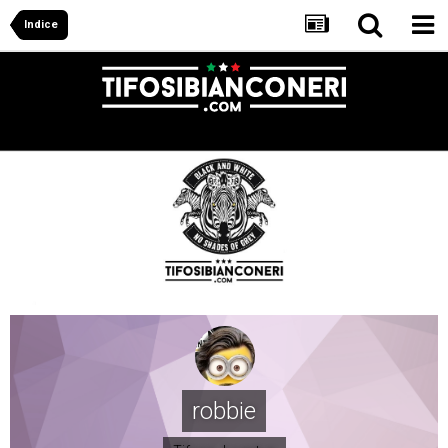
Indice
robbie