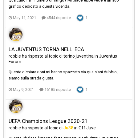
Qualcuno ha il numero di Tango? Mi piacerebbe vedere un suo
grafico dedicato a questa vicenda.
May 11, 2021
4544 risposte
1
LA JUVENTUS TORNA NELL' ECA
robbie
ha risposto al topic di
torino juventina
in
Juventus
Forum
Queste dichiarazioni mi hanno spazzato via qualsiasi dubbio,
siamo sulla strada giusta.
May 9, 2021
16185 risposte
1
UEFA Champions League 2020-21
robbie
ha risposto al topic di
Ju38
in
Off Juve