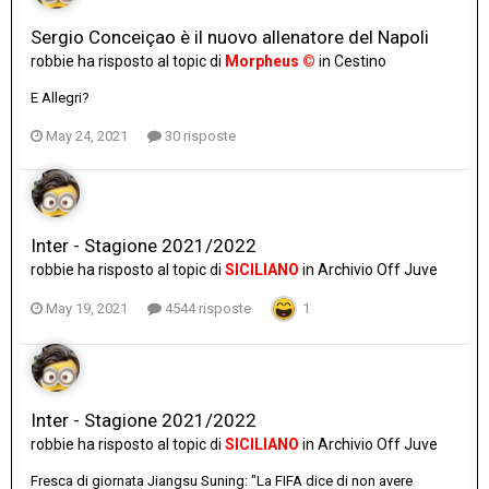
Sergio Conceiçao è il nuovo allenatore del Napoli
robbie
ha risposto al topic di
Morpheus ©
in
Cestino
E Allegri?
May 24, 2021
30 risposte
Inter - Stagione 2021/2022
robbie
ha risposto al topic di
SICILIANO
in
Archivio Off Juve
May 19, 2021
4544 risposte
1
Inter - Stagione 2021/2022
robbie
ha risposto al topic di
SICILIANO
in
Archivio Off Juve
Fresca di giornata Jiangsu Suning: "La FIFA dice di non avere