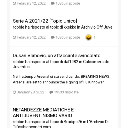
February 12, 2022
10865 risposte
Serie A 2021/22 [Topic Unico]
robbie
ha risposto al topic di
kkekko
in
Archivio Off Juve
February 12, 2022
10865 risposte
1
Dusan Vlahovic, un attaccante svincolato
robbie
ha risposto al topic di
dal1982
in
Calciomercato
Juventus
Nel frattempo Arsenal si sta vendicando: BREAKING NEWS:
Arsenal are set to announce the signing of Fu Kinnowan.
January 28, 2022
19533 risposte
NEFANDEZZE MEDIATICHE E
ANTIJUVENTINISMO VARIO
robbie
ha risposto al topic di
Bradipo76
in
L'Archivio Di
Tifosibianconeri.com