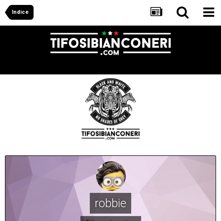
Indice
robbie