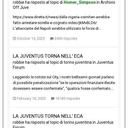
robbie
ha risposto al topic di
Homer_Simpson
in
Archivio
Off Juve
https://www.diretta.it/news/dalla-nigeria-osimhen-avrebbe-
fatto-arrestare-sorella-e-cognato-video/jkMvBLD6/
L'attaccante del Napoli avrebbe utilizzato le forze di...
October 14, 2023
2403 risposte
LA JUVENTUS TORNA NELL' ECA
robbie
ha risposto al topic di
torino juventina
in
Juventus
Forum
Leggendo le notizie sul City, i nostri bellissimi giornali parlano
di possibile penalizzazione "se le operazioni finanziare illecite
dovessero essere confermate", "qualora fosse confermato...
February 10, 2023
16185 risposte
LA JUVENTUS TORNA NELL' ECA
robbie
ha risposto al topic di
torino juventina
in
Juventus
Forum