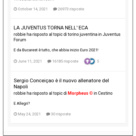
October 14, 2021
26973 risposte
LA JUVENTUS TORNA NELL' ECA
robbie
ha risposto al topic di
torino juventina
in
Juventus
Forum
E da Bucarest è tutto, che abbia inizio Euro 2021!
June 11, 2021
16185 risposte
5
Sergio Conceiçao è il nuovo allenatore del
Napoli
robbie
ha risposto al topic di
Morpheus ©
in
Cestino
E Allegri?
May 24, 2021
30 risposte