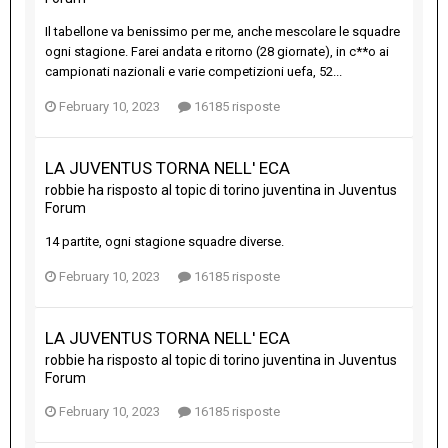
Il tabellone va benissimo per me, anche mescolare le squadre
ogni stagione. Farei andata e ritorno (28 giornate), in c**o ai
campionati nazionali e varie competizioni uefa, 52...
February 10, 2023
16185 risposte
LA JUVENTUS TORNA NELL' ECA
robbie
ha risposto al topic di
torino juventina
in
Juventus
Forum
14 partite, ogni stagione squadre diverse.
February 10, 2023
16185 risposte
LA JUVENTUS TORNA NELL' ECA
robbie
ha risposto al topic di
torino juventina
in
Juventus
Forum
February 10, 2023
16185 risposte