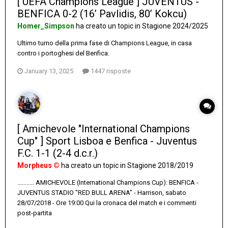
[ UEFA Champions League ] JUVENTUS -
BENFICA 0-2 (16’ Pavlidis, 80’ Kokcu)
Homer_Simpson
ha creato un topic in
Stagione 2024/2025
Ultimo turno della prima fase di Champions League, in casa
contro i portoghesi del Benfica.
January 13, 2025
1447 risposte
[ Amichevole "International Champions
Cup" ] Sport Lisboa e Benfica - Juventus
F.C. 1-1 (2-4 d.c.r.)
Morpheus ©
ha creato un topic in
Stagione 2018/2019
........... AMICHEVOLE (International Champions Cup): BENFICA -
JUVENTUS STADIO "RED BULL ARENA" - Harrison, sabato
28/07/2018 - Ore 19:00 Qui la cronaca del match e i commenti
post-partita