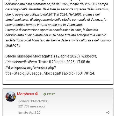
dell'omonima città piemontese, fin dal 1929; inoltre dal 2025 è il campo
casalingo della Juventus Next Gen, la seconda squadra della Juventus,
che lo aveva già utilizzato dal 2018 al 2024. Nel 2001, a causa dei
simultanei lavori di adeguamento dello stadio comunale di Valenza, fu
brevemente il terreno interno anche per la Valenzana.
Esempio di costruzione sportiva neoclassica in Italia, la facciata
dell'impianto fu dichiarata nel 2016 bene tutelato sottoposto a vincolo
architettonico dal Ministero dei beni e delle attività culturali e del turismo
(MiBACT).
Stadio Giuseppe Moccagatta. (12 aprile 2026).
Wikipedia,
L'enciclopedia libera
. Tratto il 20 aprile 2026, 17:05 da
//it.wikipedia.org/w/index.php?
title=Stadio_Giuseppe_Moccagatta&oldid=150178124.
Morpheus ©
17397
Joined: 13-Oct-2005
221763 messaggi
Inviato
April 20