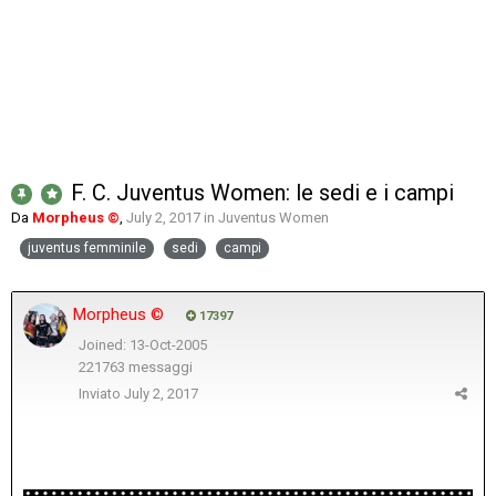
F. C. Juventus Women: le sedi e i campi
Da
Morpheus ©
,
July 2, 2017
in
Juventus Women
juventus femminile
sedi
campi
Morpheus ©
17397
Joined: 13-Oct-2005
221763 messaggi
Inviato
July 2, 2017