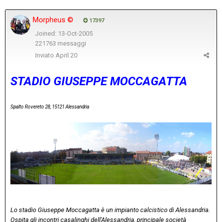
Morpheus ©
17397
Joined: 13-Oct-2005
221763 messaggi
Inviato
April 20
STADIO GIUSEPPE MOCCAGATTA
Spalto Rovereto 28, 15121 Alessandria
Lo stadio Giuseppe Moccagatta è un impianto calcistico di Alessandria.
Ospita gli incontri casalinghi dell'Alessandria, principale società