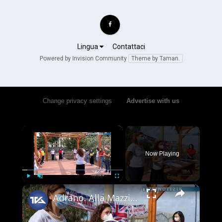
Lingua
Contattaci
Powered by Invision Community
Theme by Taman.
Change privacy settings
•
Advertise with us
×
Now Playing
×
Play
Unmute
Fullscreen
Adrano. Alla Mazzini cerimonia di premiazione del gioco-concorso in lingua inglese “The Big Challeng