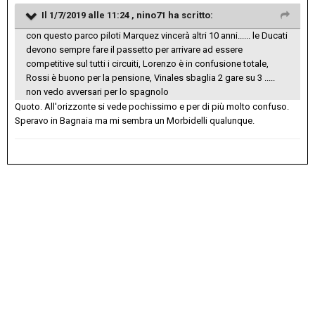
Il 1/7/2019 alle 11:24 ,
nino71
ha scritto:
con questo parco piloti Marquez vincerà altri 10 anni...... le Ducati
devono sempre fare il passetto per arrivare ad essere
competitive sul tutti i circuiti, Lorenzo è in confusione totale,
Rossi è buono per la pensione, Vinales sbaglia 2 gare su 3 .....
non vedo avversari per lo spagnolo
Quoto. All'orizzonte si vede pochissimo e per di più molto confuso.
Speravo in Bagnaia ma mi sembra un Morbidelli qualunque.