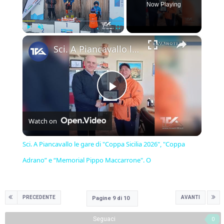
Now Playing
×
Play
Unmute
Fullscreen
Sci. A Piancavallo le gare di "Coppa Sicilia 2026", "Coppa Adrano” e “Memorial Pippo Maccarrone". O
Play
Watch on
Video
Sci. A Piancavallo le gare di "Coppa Sicilia 2026", "Coppa
Adrano” e “Memorial Pippo Maccarrone". O
PRECEDENTE
AVANTI
Pagine 9 di 10
Seguaci
0