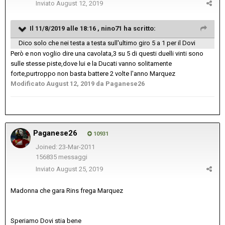
Inviato
August 12, 2019
Il 11/8/2019 alle 18:16 ,
nino71
ha scritto:
Dico solo che nei testa a testa sull'ultimo giro 5 a 1 per il Dovi
Però e non voglio dire una cavolata,3 su 5 di questi duelli vinti sono
sulle stesse piste,dove lui e la Ducati vanno solitamente
forte,purtroppo non basta battere 2 volte l'anno Marquez
Modificato
August 12, 2019
da Paganese26
Paganese26
10931
Joined: 23-Mar-2011
156835 messaggi
Inviato
August 25, 2019
Madonna che gara Rins frega Marquez
Speriamo Dovi stia bene