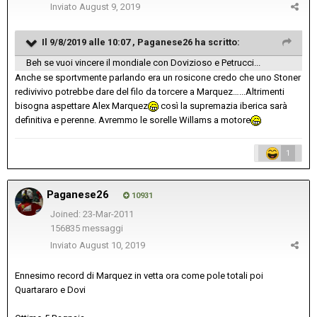
Inviato
August 9, 2019
Il 9/8/2019 alle 10:07 ,
Paganese26
ha scritto:
Beh se vuoi vincere il mondiale con Dovizioso e Petrucci...
Anche se sportvmente parlando era un rosicone credo che uno Stoner
redivivivo potrebbe dare del filo da torcere a Marquez…...Altrimenti
bisogna aspettare Alex Marquez
così la supremazia iberica sarà
definitiva e perenne. Avremmo le sorelle Willams a motore
1
Paganese26
10931
Joined: 23-Mar-2011
156835 messaggi
Inviato
August 10, 2019
Ennesimo record di Marquez in vetta ora come pole totali poi
Quartararo e Dovi