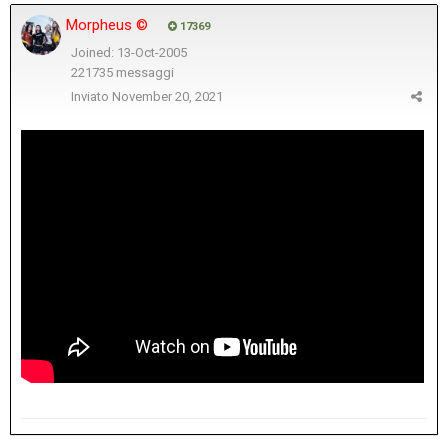
Morpheus ©
17369
Joined: 13-Oct-2005
221735 messaggi
Inviato
November 20, 2021