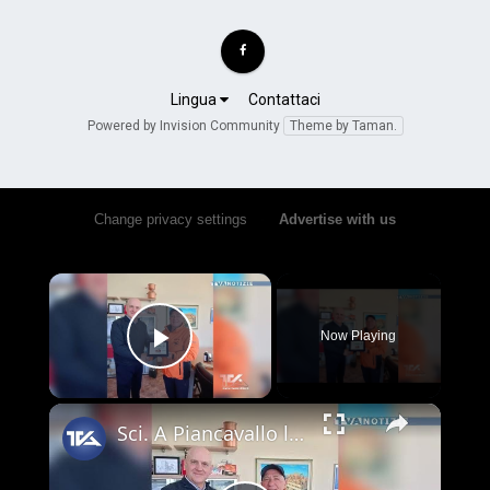
Lingua
Contattaci
Powered by Invision Community
Theme by Taman.
Change privacy settings
•
Advertise with us
×
Now Playing
Play Video
×
Sci. A Piancavallo le gare di "Coppa Sicilia 2026", "Coppa Adrano” e “Memorial Pippo Maccarrone". O