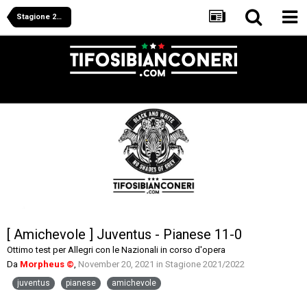
Stagione 2021/2022
[ Amichevole ] Juventus - Pianese 11-0
Ottimo test per Allegri con le Nazionali in corso d'opera
Da
Morpheus ©
,
November 20, 2021
in
Stagione 2021/2022
juventus
pianese
amichevole