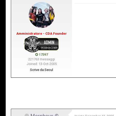
Amministratore - CDA Founder
17397
221763 messaggi
Joined: 13-Oct-2005
Scrive da:
Seoul
Morpheus ©