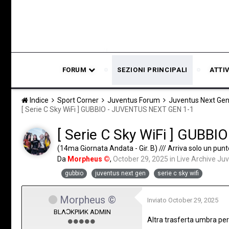
FORUM
SEZIONI PRINCIPALI
ATTI
Indice
Sport Corner
Juventus Forum
Juventus Next Ge
[ Serie C Sky WiFi ] GUBBIO - JUVENTUS NEXT GEN 1-1
[ Serie C Sky WiFi ] GUBB
(14ma Giornata Andata - Gir. B) /// Arriva solo un punt
Da
Morpheus ©
,
October 29, 2025
in
Live Archive Ju
gubbio
juventus next gen
serie c sky wifi
Morpheus ©
Inviato
October 29, 2025
BLΛƆKPIИK ADMIN
Altra trasferta umbra per