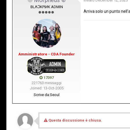
Inviato
December 12, 2025
BLΛƆKPIИK ADMIN
Arriva solo un punto nell'
Amministratore - CDA Founder
17397
221763 messaggi
Joined: 13-Oct-2005
Scrive da:
Seoul
Questa discussione è chiusa.