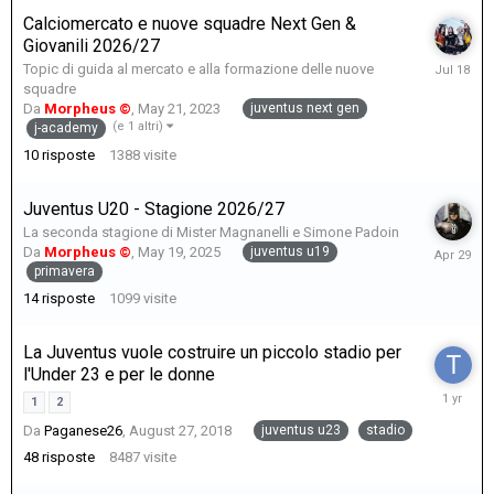
Calciomercato e nuove squadre Next Gen &
Giovanili 2026/27
July
Topic di guida al mercato e alla formazione delle nuove
18
squadre
juventus next gen
Da
Morpheus ©
,
May 21, 2023
(e 1 altri)
j-academy
10
risposte
1388
visite
Juventus U20 - Stagione 2026/27
La seconda stagione di Mister Magnanelli e Simone Padoin
April
juventus u19
Da
Morpheus ©
,
May 19, 2025
29
primavera
14
risposte
1099
visite
La Juventus vuole costruire un piccolo stadio per
l'Under 23 e per le donne
July
1
2
20,
juventus u23
stadio
Da
Paganese26
,
August 27, 2018
2025
48
risposte
8487
visite