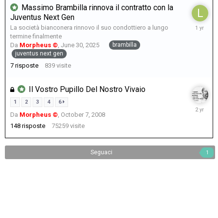
Massimo Brambilla rinnova il contratto con la
Juventus Next Gen
July
La società bianconera rinnovo il suo condottiero a lungo
2,
termine finalmente
2025
brambilla
Da
Morpheus ©
,
June 30, 2025
juventus next gen
7
risposte
839
visite
Il Vostro Pupillo Del Nostro Vivaio
1
2
3
4
6
Decembe
Da
Morpheus ©
,
October 7, 2008
28,
2023
148
risposte
75259
visite
Seguaci
1