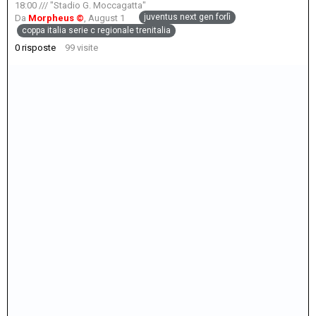
1
18:00 /// "Stadio G. Moccagatta"
juventus next gen forlì
Da
Morpheus ©
,
August 1
coppa italia serie c regionale trenitalia
0
risposte
99
visite