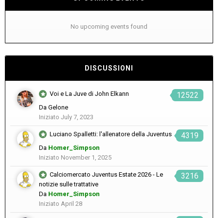
No upcoming events found
DISCUSSIONI
Voi e La Juve di John Elkann
12522
Da
Gelone
Iniziato
July 7, 2023
Luciano Spalletti: l'allenatore della Juventus
4319
Da
Homer_Simpson
Iniziato
November 1, 2025
Calciomercato Juventus Estate 2026 - Le
3216
notizie sulle trattative
Da
Homer_Simpson
Iniziato
April 28