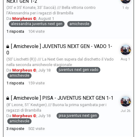
NEXT GEN 1-2
Giovedì
(30' e 35' Konate, 33' Saccà) /// Bella vittoria contro
alle
l'Alessandria per i ragazzi di Brambilla
15:15
Da
Morpheus ©
,
August 1
alessandria juventus next gen
amichevole
1
risposta
104
visite
[ Amichevole ] JUVENTUS NEXT GEN - VADO 1-
0
August
(50' Lischetti (R)) /// La Next Gen supera dal dischetto il Vado
1
nella seconda amichevole stagionale
juventus next gen vado
Da
Morpheus ©
,
July 18
amichevole
1
risposta
159
visite
[ Amichevole ] PISA - JUVENTUS NEXT GEN 1-1
(8' Leone, 51' Keutgen) /// Buona la prima sgambata per i
July
ragazzi di Brambilla
26
pisa juventus next gen
Da
Morpheus ©
,
July 18
amichevole
3
risposte
502
visite