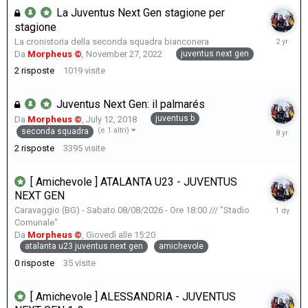
La Juventus Next Gen stagione per
stagione
January
La cronistoria della seconda squadra bianconera
27,
juventus next gen
Da
Morpheus ©
,
November 27, 2022
2024
2
risposte
1019
visite
Juventus Next Gen: il palmarés
juventus b
Da
Morpheus ©
,
July 12, 2018
July
(e 1 altri)
seconda squadra
12,
2
risposte
3395
visite
2018
[ Amichevole ] ATALANTA U23 - JUVENTUS
NEXT GEN
Giovedì
Caravaggio (BG) - Sabato 08/08/2026 - Ore 18:00 /// "Stadio
alle
Comunale"
15:20
Da
Morpheus ©
,
Giovedì alle 15:20
atalanta u23 juventus next gen
amichevole
0
risposte
35
visite
[ Amichevole ] ALESSANDRIA - JUVENTUS