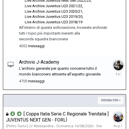
Live Archive Juventus Next Gen 2022/23
Live Archive Juventus U23 2021/22
Live Archive Juventus U23 2020/21
Live Archive Juventus U23 2019/20
Live Archive Juventus U23 2018/19
All'interno di questa sottosezione, troverete archiviati
tutti i topic più importanti inerenti alla
seconda squadra bianconera
4052
messaggi
Archivio J-Academy
L'archivio generale per quanto concerne tutto il
May
mondo bianconero attinente all'aspetto giovanile.
31,
4705
messaggi
2022
ORDINA PER
[ Coppa Italia Serie C Regionale Trenitalia ]
JUVENTUS NEXT GEN - FORLÌ
August
(Primo Turno) /// Alessandria - Domenica 16/08/2026 - Ore