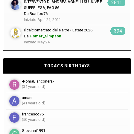
INTERVENTO DI ANDREA AGNELLI SU JUVE E
2811
SUPERLEGA, PAG.86
Da
Bradipo76
Iniziato
April 21, 2021
Il calciomercato delle altre • Estate 2026
394
Da
Homer_Simpson
Iniziato
May 24
TODAY'S BIRTHDAYS
-RomaBianconera-
(34 years old)
amani
(41 years old)
francesco76
(50 years old)
Giovanni1991