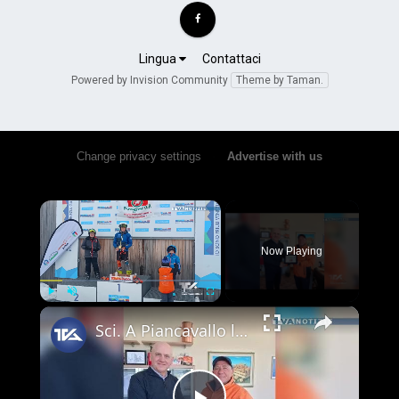
Lingua
Contattaci
Powered by Invision Community
Theme by Taman.
Change privacy settings
•
Advertise with us
×
Now Playing
×
Play
Unmute
Fullscreen
Sci. A Piancavallo le gare di "Coppa Sicilia 2026", "Coppa Adrano” e “Memorial Pippo Maccarrone". O