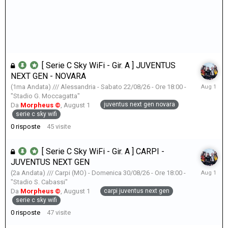
[ Serie C Sky WiFi - Gir. A ] JUVENTUS
NEXT GEN - NOVARA
August
(1ma Andata) /// Alessandria - Sabato 22/08/26 - Ore 18:00 -
1
"Stadio G. Moccagatta"
juventus next gen novara
Da
Morpheus ©
,
August 1
serie c sky wifi
0
risposte
45
visite
[ Serie C Sky WiFi - Gir. A ] CARPI -
JUVENTUS NEXT GEN
August
(2a Andata) /// Carpi (MO) - Domenica 30/08/26 - Ore 18:00 -
1
"Stadio S. Cabassi"
carpi juventus next gen
Da
Morpheus ©
,
August 1
serie c sky wifi
0
risposte
47
visite