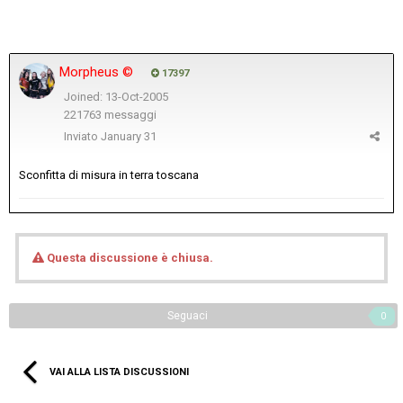
Morpheus ©
17397
Joined: 13-Oct-2005
221763 messaggi
Inviato
January 31
Sconfitta di misura in terra toscana
Questa discussione è chiusa.
Seguaci
0
VAI ALLA LISTA DISCUSSIONI