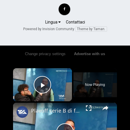
Lingua
Contattaci
Powered by Invision Community
Theme by Taman.
Change privacy settings
•
Advertise with us
×
Now Playing
Play Video
×
Playoff serie B di futsal. Domenica appuntamento da non perdere alla Tensostruttura: l’Adrano ospit