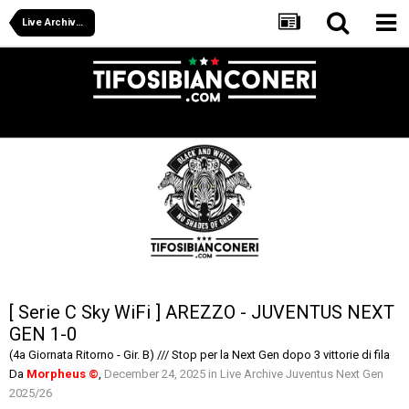
Live Archive Juventus Next Gen 2025/26
[ Serie C Sky WiFi ] AREZZO - JUVENTUS NEXT
GEN 1-0
(4a Giornata Ritorno - Gir. B) /// Stop per la Next Gen dopo 3 vittorie di fila
Da
Morpheus ©
,
December 24, 2025
in
Live Archive Juventus Next Gen
2025/26