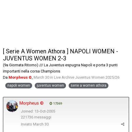
[ Serie A Women Athora ] NAPOLI WOMEN -
JUVENTUS WOMEN 2-3
(9a Giornata Ritorno) /// La Juventus espugna Napoli e porta 3 punti
importanti nella corsa Champions
Da
Morpheus ©
,
March 30
in
Live Archive Juventus Women 2025/26
napoli women
juventus women
serie a women athora
Morpheus ©
17369
Joined: 13-Oct-2005
221736 messaggi
Inviato
March 30