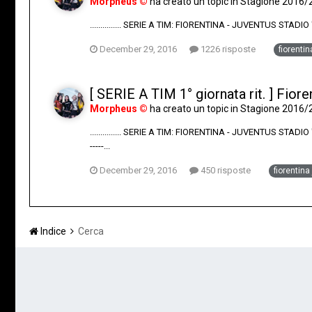
Morpheus ©
ha creato un topic in
Stagione 2016/
............... SERIE A TIM: FIORENTINA - JUVENTUS STADI
December 29, 2016
1226 risposte
fiorenti
[ SERIE A TIM 1° giornata rit. ] Fior
Morpheus ©
ha creato un topic in
Stagione 2016/
............... SERIE A TIM: FIORENTINA - JUVENTUS STADIO "A. F
-----...
December 29, 2016
450 risposte
fiorentina
Indice
Cerca