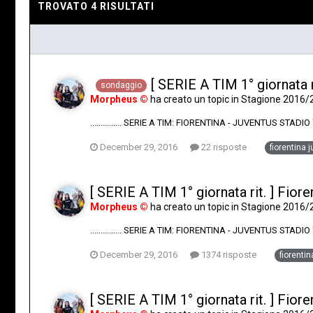
TROVATO 4 RISULTATI
[ SERIE A TIM 1° giornata r
sondaggio
Morpheus ©
ha creato un topic in
Stagione 2016/
............... SERIE A TIM: FIORENTINA - JUVENTUS STADI
December 29, 2016
22 risposte
fiorentina 
[ SERIE A TIM 1° giornata rit. ] Fior
Morpheus ©
ha creato un topic in
Stagione 2016/
............... SERIE A TIM: FIORENTINA - JUVENTUS STAD
December 29, 2016
1374 risposte
fiorenti
[ SERIE A TIM 1° giornata rit. ] Fior