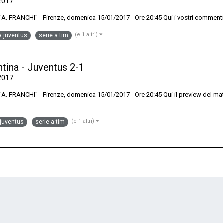
2017
O "A. FRANCHI" - Firenze, domenica 15/01/2017 - Ore 20:45 Qui i vostri commenti
(e 1 altri)
na juventus
serie a tim
entina - Juventus 2-1
2017
RANCHI" - Firenze, domenica 15/01/2017 - Ore 20:45 Qui il preview del match --------------
(e 1 altri)
 juventus
serie a tim