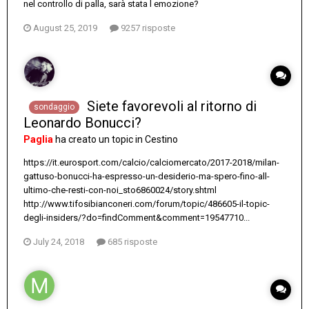
nel controllo di palla, sarà stata l emozione?
August 25, 2019
9257 risposte
Siete favorevoli al ritorno di
sondaggio
Leonardo Bonucci?
Paglia
ha creato un topic in
Cestino
https://it.eurosport.com/calcio/calciomercato/2017-2018/milan-
gattuso-bonucci-ha-espresso-un-desiderio-ma-spero-fino-all-
ultimo-che-resti-con-noi_sto6860024/story.shtml
http://www.tifosibianconeri.com/forum/topic/486605-il-topic-
degli-insiders/?do=findComment&comment=19547710...
July 24, 2018
685 risposte