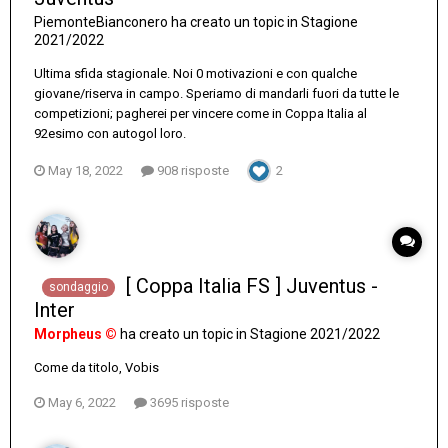
PiemonteBianconero
ha creato un topic in
Stagione
2021/2022
Ultima sfida stagionale. Noi 0 motivazioni e con qualche
giovane/riserva in campo. Speriamo di mandarli fuori da tutte le
competizioni; pagherei per vincere come in Coppa Italia al
92esimo con autogol loro.
May 18, 2022
908 risposte
2
[ Coppa Italia FS ] Juventus -
sondaggio
Inter
Morpheus ©
ha creato un topic in
Stagione 2021/2022
Come da titolo, Vobis
May 6, 2022
3695 risposte