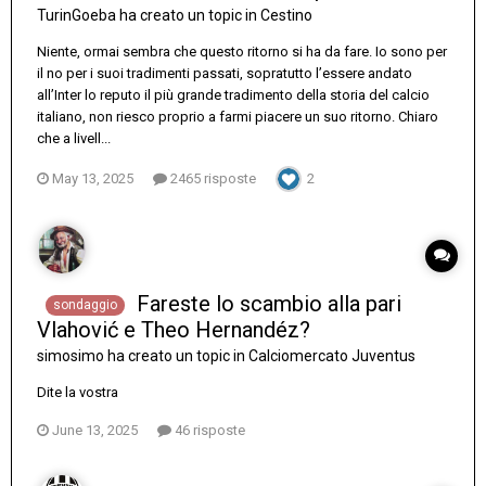
TurinGoeba
ha creato un topic in
Cestino
Niente, ormai sembra che questo ritorno si ha da fare. Io sono per
il no per i suoi tradimenti passati, sopratutto l’essere andato
all’Inter lo reputo il più grande tradimento della storia del calcio
italiano, non riesco proprio a farmi piacere un suo ritorno. Chiaro
che a livell...
May 13, 2025
2465 risposte
2
Fareste lo scambio alla pari
sondaggio
Vlahović e Theo Hernandéz?
simosimo
ha creato un topic in
Calciomercato Juventus
Dite la vostra
June 13, 2025
46 risposte