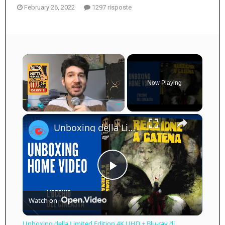
February 26, 2022
1297 risposte
×
Now Playing
×
Play
Unmute
Fullscreen
Unboxing della Limited Edition 4K UHD + Blu-ray di Reazione a Catena - Vale la pena acquistarla?
Play
Watch on
Video
Unboxing della Limited Edition 4K UHD + Blu-ray di