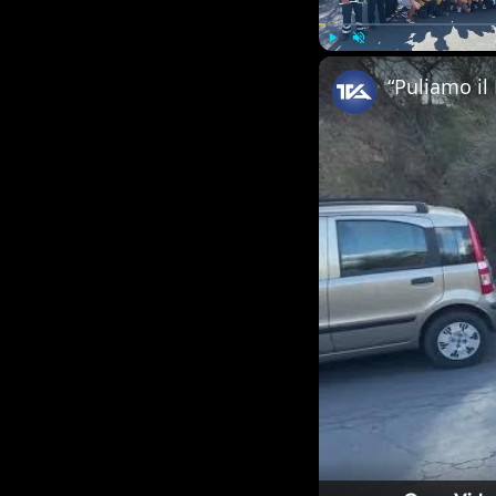
Play
Unmute
“Puliamo il