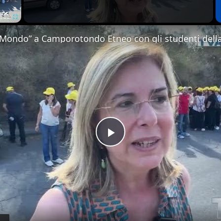
Fullscreen
 Mondo” a Camporotondo Etneo con gli studenti della 
Play
Video