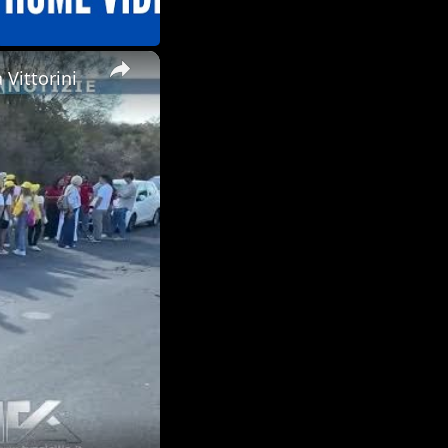
×
Vittorini