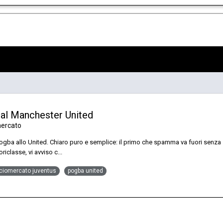
 al Manchester United
mercato
ogba allo United. Chiaro puro e semplice: il primo che spamma va fuori senza s
iclasse, vi avviso c...
ciomercato juventus
pogba united