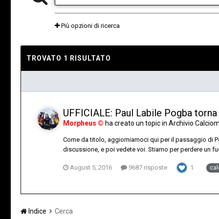
Più opzioni di ricerca
TROVATO 1 RISULTATO
UFFICIALE: Paul Labile Pogba torna
Morpheus ©
ha creato un topic in
Archivio Calcio
Come da titolo, aggiorniamoci qui per il passaggio di P
discussione, e poi vedete voi. Stiamo per perdere un fuor
August 5, 2016
9687 risposte
1
cal
Indice
Cerca