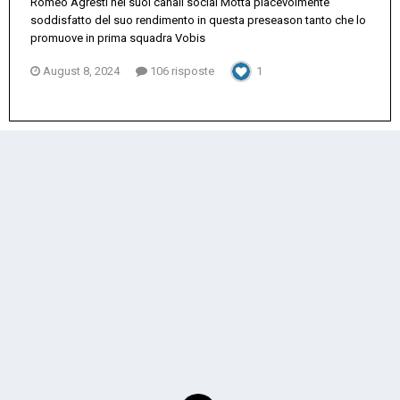
Romeo Agresti nei suoi canali social Motta piacevolmente
soddisfatto del suo rendimento in questa preseason tanto che lo
promuove in prima squadra Vobis
August 8, 2024
106 risposte
1