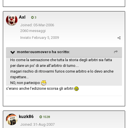
Axl
3
Joined: 05-Mar-2006
2060 messaggi
Inviato
February 5, 2009
monterouomovero ha scritto:
Ho come la sensazione che tutta la storia degli arbitri sia fatta
per dare un po' di arie all'arbitro di turno....
magari rischio di ritrovarmi furios come arbitro e lo devo anche
rispettare...
NO, non partecipo
c'erano anche l'edizione scorsa gli arbitri
kuzk86
1528
Joined: 31-Aug-2007