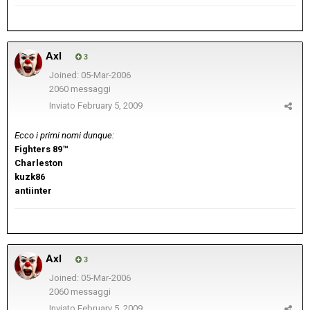
Axl
3
Joined: 05-Mar-2006
2060 messaggi
Inviato
February 5, 2009
Ecco i primi nomi dunque:
Fighters 89™
Charleston
kuzk86
antiinter
Axl
3
Joined: 05-Mar-2006
2060 messaggi
Inviato
February 5, 2009