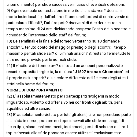
criteri di merito) per sfide successive in caso di eventuali defezioni;
9) Ogni eventuale contestazione in merito alla sfida verr? decisa, in
modo insindacabile, dall'arbitro di turno; nell'ipotesi di controversie di
particolare difficolt?, l'arbitro potr? riservarsi di decidere entro un
tempo massimo di 24 ore, dichiarando sospeso l'esito dello scontro e
richiedendo l'intervento dello staff del forum;
10) Le semifinali e la finale del torneo verteranno su 10 domande,
anzich? 5, tenuto conto del maggior prestigio degli scontri; il tempo
massimo per tali sfide sar? di 5 minuti anzich? 3; restano ferme tutte le
altre norme previste per le normali sfide;
11) Il vincitore del torneo avr? diritto ad un account personalizzato
recante apposita targhetta, la dicitura "
J1897 Arena's Champion
" ed
il proprio nick apparir? di un colore differente nell?elenco degli utenti
attivi nella home del forum;
NORME DI COMPORTAMENTO
12) E' assolutamente vietato per i partecipanti rivolgersi in modo
irriguardoso, violento od offensivo nei confronti degli arbitri, pena
squalifica ed altre sanzioni;
13) E' assolutamente vietato per tutti gli utenti, che non prendano parte
alla sfida in corso, postare nei topic riservati alle sfide messaggi di
alcun tipo, siano essi commenti, incitamenti, post di scherno o altro. I
topic riservati alle sfide possono essere utilizzati esclusivamente