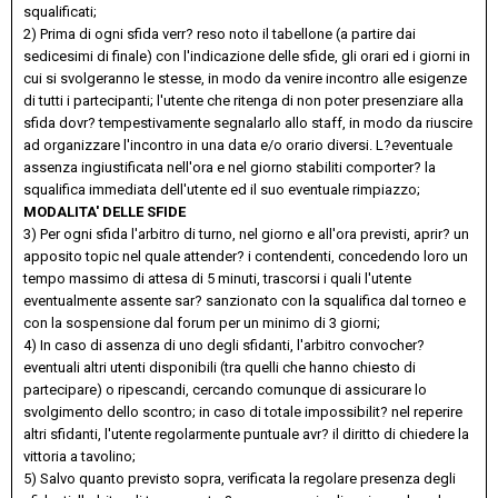
squalificati;
2) Prima di ogni sfida verr? reso noto il tabellone (a partire dai
sedicesimi di finale) con l'indicazione delle sfide, gli orari ed i giorni in
cui si svolgeranno le stesse, in modo da venire incontro alle esigenze
di tutti i partecipanti; l'utente che ritenga di non poter presenziare alla
sfida dovr? tempestivamente segnalarlo allo staff, in modo da riuscire
ad organizzare l'incontro in una data e/o orario diversi. L?eventuale
assenza ingiustificata nell'ora e nel giorno stabiliti comporter? la
squalifica immediata dell'utente ed il suo eventuale rimpiazzo;
MODALITA' DELLE SFIDE
3) Per ogni sfida l'arbitro di turno, nel giorno e all'ora previsti, aprir? un
apposito topic nel quale attender? i contendenti, concedendo loro un
tempo massimo di attesa di 5 minuti, trascorsi i quali l'utente
eventualmente assente sar? sanzionato con la squalifica dal torneo e
con la sospensione dal forum per un minimo di 3 giorni;
4) In caso di assenza di uno degli sfidanti, l'arbitro convocher?
eventuali altri utenti disponibili (tra quelli che hanno chiesto di
partecipare) o ripescandi, cercando comunque di assicurare lo
svolgimento dello scontro; in caso di totale impossibilit? nel reperire
altri sfidanti, l'utente regolarmente puntuale avr? il diritto di chiedere la
vittoria a tavolino;
5) Salvo quanto previsto sopra, verificata la regolare presenza degli