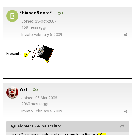
*bianco&nero*
1
Joined: 23-Oct-2007
168 messaggi
Inviato
February 5, 2009
Presente.
Axl
3
Joined: 05-Mar-2006
2060 messaggi
Inviato
February 5, 2009
Fighters 89? ha scritto:
Io per? partecipo solo se il sorteggio lo fa Bimbo