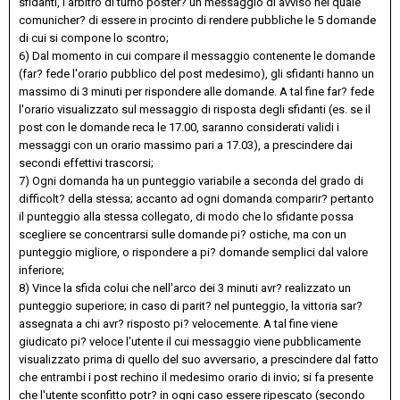
sfidanti, l'arbitro di turno poster? un messaggio di avviso nel quale
comunicher? di essere in procinto di rendere pubbliche le 5 domande
di cui si compone lo scontro;
6) Dal momento in cui compare il messaggio contenente le domande
(far? fede l'orario pubblico del post medesimo), gli sfidanti hanno un
massimo di 3 minuti per rispondere alle domande. A tal fine far? fede
l'orario visualizzato sul messaggio di risposta degli sfidanti (es. se il
post con le domande reca le 17.00, saranno considerati validi i
messaggi con un orario massimo pari a 17.03), a prescindere dai
secondi effettivi trascorsi;
7) Ogni domanda ha un punteggio variabile a seconda del grado di
difficolt? della stessa; accanto ad ogni domanda comparir? pertanto
il punteggio alla stessa collegato, di modo che lo sfidante possa
scegliere se concentrarsi sulle domande pi? ostiche, ma con un
punteggio migliore, o rispondere a pi? domande semplici dal valore
inferiore;
8) Vince la sfida colui che nell'arco dei 3 minuti avr? realizzato un
punteggio superiore; in caso di parit? nel punteggio, la vittoria sar?
assegnata a chi avr? risposto pi? velocemente. A tal fine viene
giudicato pi? veloce l'utente il cui messaggio viene pubblicamente
visualizzato prima di quello del suo avversario, a prescindere dal fatto
che entrambi i post rechino il medesimo orario di invio; si fa presente
che l'utente sconfitto potr? in ogni caso essere ripescato (secondo