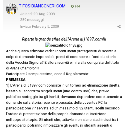
TIFOSIBIANCONERI.COM
264
Joined: 20-Aug-2008
289 messaggi
Inviato
February 5, 2009
Riparte la grande sfida dell?Arena di j1897.com!!!
Anche questa edizione vedr? i nostri utenti protagonisti di scontri a
colpi di domande impossibili: pensi di conoscere a fondo la storia
della Vecchia Signora? E allora iscriviti e mira alla conquista del titolo
di
Arena Champion
!!!
Partecipare ? semplicissimo, ecco il Regolamento:
PREMESSA
1) L'Arena di J1897.com consiste in un torneo ad eliminazione diretta,
basato su scontri tra singoli utenti (uno contro uno) che, previo
pubblico sorteggio tra gli iscritti, dovranno rispondere correttamente a
domande sulla storia, recente e passata, della Juventus FC; la
partecipazione ? riservata ad
un massimo
di 32 utenti, scelti secondo
l'ordine di presentazione della propria domanda di iscrizione
nell'apposito topic. Gli utenti che, tuttavia, non siano stati inclusi tra i
partecipanti, potranno rimpiazzare gli eventuali sfidanti assenti o