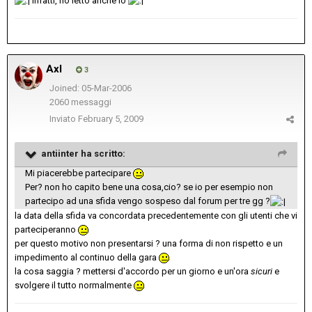
Infatti, ho letto anche io
Axl
3
Joined: 05-Mar-2006
2060 messaggi
Inviato
February 5, 2009
antiinter ha scritto:
Mi piacerebbe partecipare
Per? non ho capito bene una cosa,cio? se io per esempio non
partecipo ad una sfida vengo sospeso dal forum per tre gg ?
la data della sfida va concordata precedentemente con gli utenti che vi
parteciperanno
per questo motivo non presentarsi ? una forma di non rispetto e un
impedimento al continuo della gara
la cosa saggia ? mettersi d'accordo per un giorno e un'ora
sicuri
e
svolgere il tutto normalmente