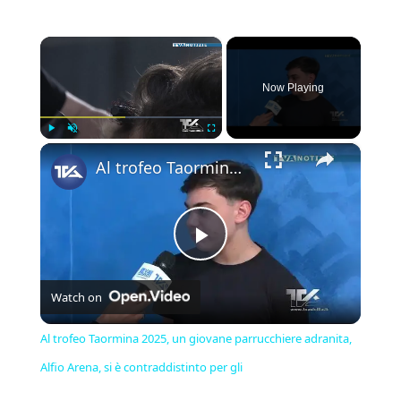
×
Now Playing
×
Play
Unmute
Fullscreen
Al trofeo Taormina 2025, un giovane parrucchiere adranita, Alfio Arena, si è contraddistinto per gli
Play
Watch on
Video
Al trofeo Taormina 2025, un giovane parrucchiere adranita,
Alfio Arena, si è contraddistinto per gli