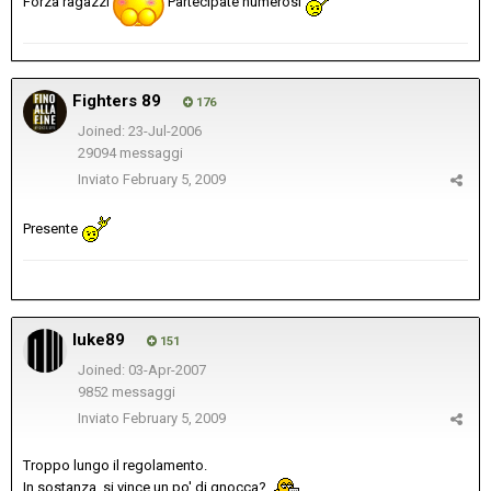
Forza ragazzi
Partecipate numerosi
Fighters 89
176
Joined: 23-Jul-2006
29094 messaggi
Inviato
February 5, 2009
Presente
luke89
151
Joined: 03-Apr-2007
9852 messaggi
Inviato
February 5, 2009
Troppo lungo il regolamento.
In sostanza, si vince un po' di gnocca?