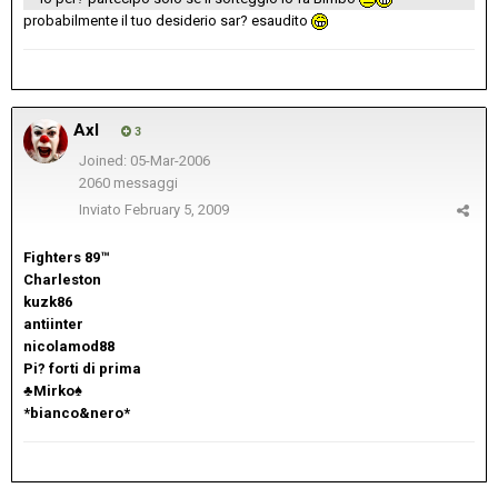
probabilmente il tuo desiderio sar? esaudito
Axl
3
Joined: 05-Mar-2006
2060 messaggi
Inviato
February 5, 2009
Fighters 89™
Charleston
kuzk86
antiinter
nicolamod88
Pi? forti di prima
♣Mirko♠
*bianco&nero*