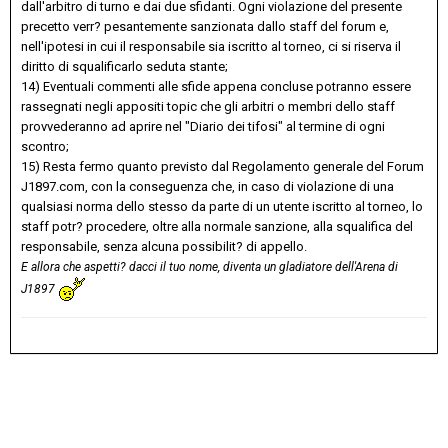
dall'arbitro di turno e dai due sfidanti. Ogni violazione del presente
precetto verr? pesantemente sanzionata dallo staff del forum e,
nell'ipotesi in cui il responsabile sia iscritto al torneo, ci si riserva il
diritto di squalificarlo seduta stante;
14) Eventuali commenti alle sfide appena concluse potranno essere
rassegnati negli appositi topic che gli arbitri o membri dello staff
provvederanno ad aprire nel "Diario dei tifosi" al termine di ogni
scontro;
15) Resta fermo quanto previsto dal Regolamento generale del Forum
J1897.com, con la conseguenza che, in caso di violazione di una
qualsiasi norma dello stesso da parte di un utente iscritto al torneo, lo
staff potr? procedere, oltre alla normale sanzione, alla squalifica del
responsabile, senza alcuna possibilit? di appello.
E allora che aspetti? dacci il tuo nome, diventa un gladiatore dell'Arena di
J1897