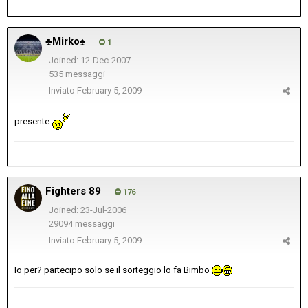
♣Mirko♠
1
Joined: 12-Dec-2007
535 messaggi
Inviato
February 5, 2009
presente
Fighters 89
176
Joined: 23-Jul-2006
29094 messaggi
Inviato
February 5, 2009
Io per? partecipo solo se il sorteggio lo fa Bimbo