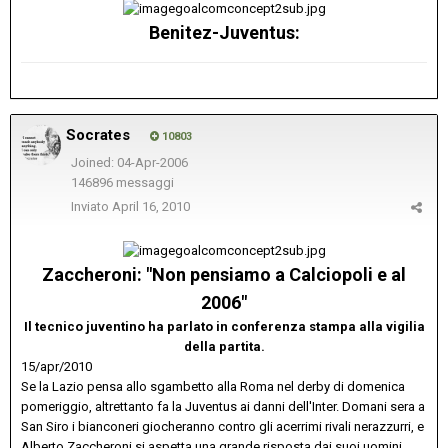
Benitez-Juventus:
Socrates
10803
Joined: 04-Apr-2006
146896 messaggi
Inviato
April 16, 2010
Zaccheroni: "Non pensiamo a Calciopoli e al
2006"
Il tecnico juventino ha parlato in conferenza stampa alla vigilia
della partita.
15/apr/2010
Se la Lazio pensa allo sgambetto alla Roma nel derby di domenica
pomeriggio, altrettanto fa la Juventus ai danni dell'Inter. Domani sera a
San Siro i bianconeri giocheranno contro gli acerrimi rivali nerazzurri, e
Alberto Zaccheroni si aspetta una grande risposta dai suoi uomini.