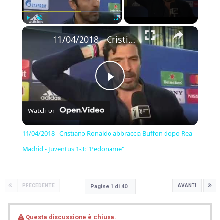
×
Play
Unmute
Fullscreen
11/04/2018 - Cristiano Ronaldo abbraccia Buffon dopo Real Madrid - Juventus 1-3: "Pedoname"
Play
Watch on
Video
11/04/2018 - Cristiano Ronaldo abbraccia Buffon dopo Real
Madrid - Juventus 1-3: "Pedoname"
PRECEDENTE
AVANTI
Pagine 1 di 40
Questa discussione è chiusa.