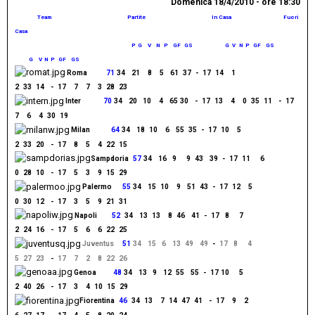
Domenica 18/4/2010 - ore 18:30
................
Team
.....................................................
Partite
...............................................
In Casa
....................................
Fuori
Casa
...................................................................................
P
..
G
....
V
....
N
...
P
....
GF
...
GS
.......................
G
..
V
...
N
..
P
...
GF
....
GS
..................
..........
G
....
V
..
N
..
P
...
GF
....
GS
Roma
.........
71
.
34
...
21
...
8
...
5
...
61
..
37
..
-
..
17
..
14
...
1
...
2
..
33
..
14
...
-
..
17
...
7
...
7
...
3
..
28
..
23
Inter
...........
70
.
34
...
20
..
10
...
4
...
65
.
30
...
-
..
17
..
13
...
4
...
0
..
35
..
11
...
-
..
17
...
7
...
6
...
4
..
30
..
19
Milan
..........
64
.
34
...
18
..
10
...
6
...
55
..
35
..
-
..
17
..
10
...
5
...
2
..
33
..
20
...
-
..
17
...
8
...
5
...
4
..
22
..
15
Sampdoria
..
57
.
34
...
16
..
9
....
9
..
43
...
39
..
-
..
17
..
11
....
6
...
0
..
28
..
10
...
-
..
17
...
5
...
3
...
9
..
15
..
29
Palermo
.....
55
.
34
...
15
..
10
...
9
...
51
..
43
..
-
..
17
..
12
...
5
...
0
..
30
..
12
...
-
..
17
...
3
...
5
...
9
..
21
..
31
Napoli
.......
52
..
34
...
13
..
13
...
8
..
46
...
41
..
-
..
17
..
8
....
7
...
2
..
24
..
16
...
-
..
17
...
5
...
6
...
6
..
22
..
25
Juventus
....
51
.
34
...
15
..
6
...
13
..
49
...
49
..
-
..
17
..
8
....
4
...
5
..
27
..
23
...
-
..
17
...
7
...
2
...
8
..
22
..
26
Genoa
........
48
.
34
...
13
..
9
...
12
..
55
...
55
..
-
..
17
.
10
....
5
...
2
..
40
..
26
...
-
..
17
...
3
...
4
..
10
..
15
..
29
Fiorentina
..
46
..
34
..
13
...
7
..
14
..
47
..
41
...
-
..
17
...
9
...
2
...