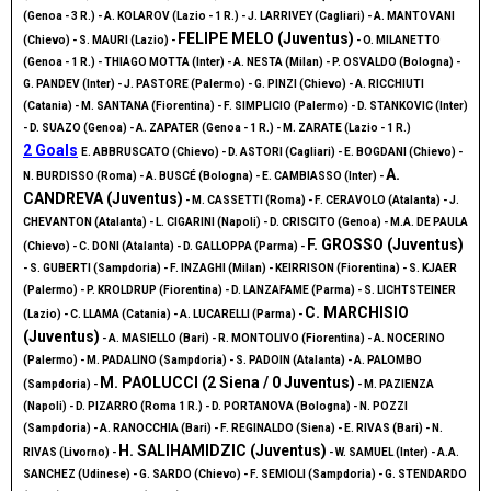
(Genoa - 3 R.) - A. KOLAROV (Lazio - 1 R.) - J. LARRIVEY (Cagliari) - A. MANTOVANI
FELIPE MELO (Juventus)
(Chievo) - S. MAURI (Lazio) -
- O. MILANETTO
(Genoa - 1 R.) - THIAGO MOTTA (Inter) - A. NESTA (Milan) - P. OSVALDO (Bologna) -
G. PANDEV (Inter) - J. PASTORE (Palermo) - G. PINZI (Chievo) - A. RICCHIUTI
(Catania) - M. SANTANA (Fiorentina) - F. SIMPLICIO (Palermo) - D. STANKOVIC (Inter)
- D. SUAZO (Genoa) - A. ZAPATER (Genoa - 1 R.) - M. ZARATE (Lazio - 1 R.)
2 Goals
E. ABBRUSCATO (Chievo) - D. ASTORI (Cagliari) - E. BOGDANI (Chievo) -
A.
N. BURDISSO (Roma) - A. BUSCÉ (Bologna) - E. CAMBIASSO (Inter) -
CANDREVA (Juventus)
- M. CASSETTI (Roma) - F. CERAVOLO (Atalanta) - J.
CHEVANTON (Atalanta) - L. CIGARINI (Napoli) - D. CRISCITO (Genoa) - M.A. DE PAULA
F. GROSSO (Juventus)
(Chievo) - C. DONI (Atalanta) - D. GALLOPPA (Parma) -
- S. GUBERTI (Sampdoria) - F. INZAGHI (Milan) - KEIRRISON (Fiorentina) - S. KJAER
(Palermo) - P. KROLDRUP (Fiorentina) - D. LANZAFAME (Parma) - S. LICHTSTEINER
C. MARCHISIO
(Lazio) - C. LLAMA (Catania) - A. LUCARELLI (Parma) -
(Juventus)
- A. MASIELLO (Bari) - R. MONTOLIVO (Fiorentina) - A. NOCERINO
(Palermo) - M. PADALINO (Sampdoria) - S. PADOIN (Atalanta) - A. PALOMBO
M. PAOLUCCI (2 Siena / 0 Juventus)
(Sampdoria) -
- M. PAZIENZA
(Napoli) - D. PIZARRO (Roma 1 R.) - D. PORTANOVA (Bologna) - N. POZZI
(Sampdoria) - A. RANOCCHIA (Bari) - F. REGINALDO (Siena) - E. RIVAS (Bari) - N.
H. SALIHAMIDZIC (Juventus)
RIVAS (Livorno) -
- W. SAMUEL (Inter) - A.A.
SANCHEZ (Udinese) - G. SARDO (Chievo) - F. SEMIOLI (Sampdoria) - G. STENDARDO