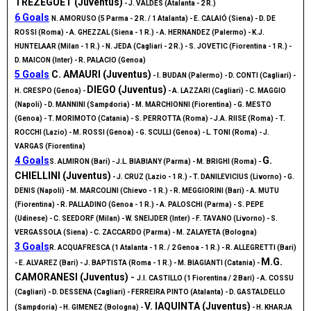
TREZEGUET (Juventus)
- J. VALDES (Atalanta - 2 R.)
6 Goals
N. AMORUSO (5 Parma - 2 R. / 1 Atalanta) - E. CALAIÓ (Siena) - D. DE
ROSSI (Roma) - A. GHEZZAL (Siena - 1 R.) - A. HERNANDEZ (Palermo) - K.J.
HUNTELAAR (Milan - 1 R.) - N. JEDA (Cagliari - 2 R.) - S. JOVETIC (Fiorentina - 1 R.) -
D. MAICON (Inter) - R. PALACIO (Genoa)
5 Goals
C. AMAURI (Juventus)
- I. BUDAN (Palermo) - D. CONTI (Cagliari) -
DIEGO (Juventus)
H. CRESPO (Genoa) -
- A. LAZZARI (Cagliari) - C. MAGGIO
(Napoli) - D. MANNINI (Sampdoria) - M. MARCHIONNI (Fiorentina) - G. MESTO
(Genoa) - T. MORIMOTO (Catania) - S. PERROTTA (Roma) - J.A. RIISE (Roma) - T.
ROCCHI (Lazio) - M. ROSSI (Genoa) - G. SCULLI (Genoa) - L. TONI (Roma) - J.
VARGAS (Fiorentina)
4 Goals
G.
S. ALMIRON (Bari) - J.L. BIABIANY (Parma) - M. BRIGHI (Roma) -
CHIELLINI (Juventus)
- J. CRUZ (Lazio - 1 R.) - T. DANILEVICIUS (Livorno) - G.
DENIS (Napoli) - M. MARCOLINI (Chievo - 1 R.) - R. MEGGIORINI (Bari) - A. MUTU
(Fiorentina) - R. PALLADINO (Genoa - 1 R.) - A. PALOSCHI (Parma) - S. PEPE
(Udinese) - C. SEEDORF (Milan) - W. SNEIJDER (Inter) - F. TAVANO (Livorno) - S.
VERGASSOLA (Siena) - C. ZACCARDO (Parma) - M. ZALAYETA (Bologna)
3 Goals
R. ACQUAFRESCA (1 Atalanta - 1 R. / 2 Genoa - 1 R.) - R. ALLEGRETTI (Bari)
M.G.
- E. ALVAREZ (Bari) - J. BAPTISTA (Roma - 1 R.) - M. BIAGIANTI (Catania) -
CAMORANESI (Juventus)
-
J.I. CASTILLO (1 Fiorentina / 2 Bari) - A. COSSU
(Cagliari) - D. DESSENA (Cagliari) - FERREIRA PINTO (Atalanta) - D. GASTALDELLO
V. IAQUINTA (Juventus)
(Sampdoria) - H. GIMENEZ (Bologna) -
- H. KHARJA