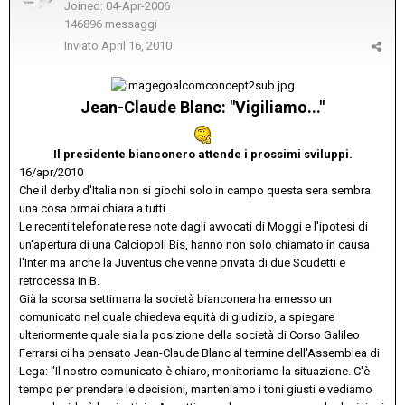
Joined: 04-Apr-2006
146896 messaggi
Inviato
April 16, 2010
Jean-Claude Blanc: "Vigiliamo..."
Il presidente bianconero attende i prossimi sviluppi.
16/apr/2010
Che il derby d'Italia non si giochi solo in campo questa sera sembra
una cosa ormai chiara a tutti.
Le recenti telefonate rese note dagli avvocati di Moggi e l'ipotesi di
un'apertura di una Calciopoli Bis, hanno non solo chiamato in causa
l'Inter ma anche la Juventus che venne privata di due Scudetti e
retrocessa in B.
Già la scorsa settimana la società bianconera ha emesso un
comunicato nel quale chiedeva equità di giudizio, a spiegare
ulteriormente quale sia la posizione della società di Corso Galileo
Ferrarsi ci ha pensato Jean-Claude Blanc al termine dell'Assemblea di
Lega: "Il nostro comunicato è chiaro, monitoriamo la situazione. C'è
tempo per prendere le decisioni, manteniamo i toni giusti e vediamo