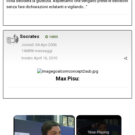
cosa deciderà la giustizia. Aspettiamo che vengano prese le decisioni
senza fare dichiarazioni eclatanti e vigilando..."
Socrates
10803
Joined: 04-Apr-2006
146896 messaggi
Inviato
April 16, 2010
Max Pisu:
×
Now Playing