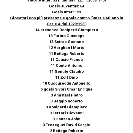
Vittorie Inter: 33 (l'ultima il 22.11.2008, 1-0)
Goals Juventus: 84
Goals Inter: 123
Giocatori con più presenze e goals contro l'Inter a Milano in
Serie A dal 1929/1930
14 presenze Boniperti Giampiero
13 Furino Giuseppe
13 Scirea Gaetano
12 Varglien I Mario
11 Bettega Roberto
11 Causio Franco
11 Conte Antonio
11 Gentile Claudio
11 Zoff Dino
10 Cuccureddu Antonello
5 goals Sivori Omar Enrique
3 Anastasi Pietro
3 Baggio Roberto
3 Boniperti Giampiero
3 Ferrari Giovanni
3 Hansen John
3 Trezeguet David Sergio
2 Bettega Roberto