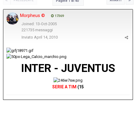
PRECEDENTE
AVANTI
Pagine 1 di 40
Morpheus ©
17369
Joined: 13-Oct-2005
221735 messaggi
Inviato
April 14, 2010
INTER - JUVENTUS
SERIE A TIM
(15