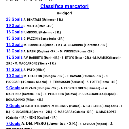
Classifica marcatori
R=Rigori
23 Goals
A. DI NATALE (Udinese - 5 R.)
19 Goals
D. MILITO (Inter - 4 R.)
16 Goals
F. MICCOLI (Palermo - 5 R.)
15 Goals
G. PAZZINI (Sampdoria - 2 R.)
14 Goals
M. BORRIELLO (Milan - 1 R.) - A. GILARDINO (Fiorentina -1 R.)
13 Goals
A. MATRI (Cagliari - 3 R.) - M. VUCINIC (Roma - 2 R.)
12 Goals
P.V. BARRETO (Bari - 4 R.) - S. ETO'O (Inter - 2 R.) - M. HAMSIK (Napoli -
2 R.) - M. MACCARONE (Siena - 1 R.)
11 Goals
A. PATO (Milan)
10 Goals
M. ADAILTON (Bologna - 1 R.) - E. CAVANI (Palermo - 1 R.) - S.
FLOCCARI (4 Genoa / 6 Lazio) - S. TIRIBOCCHI (Atalanta) - F. TOTTI (Roma - 4 R.)
9 Goals
M. DI VAIO (Bologna - 2 R.) - A. FLORO FLORES (Udinese) - J.A.
MARTINEZ (Catania - 1 R.) - S. PELLISSIER (Chievo) - F. QUAGLIARELLA (Napoli) -
RONALDINHO (Milan - 4 R.)
8 Goals
M. BALOTELLI (Inter) - V. BOJINOV (Parma) - A. CASSANO (Sampdoria - 1
R.) - C. LUCARELLI (Livorno - 2 R.) - G. MASCARA (Catania - 5 R.) - G. MAXI LOPEZ
(Catania - 1 R.) - NENÊ (Cagliari - 1 R.)
7 Goals
A. DEL PIERO (Juventus - 2 R.)
D.
- E. LAVEZZI (Napoli) -