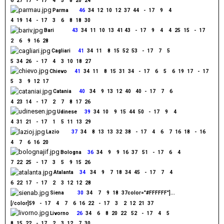
6
..
27
..
17
...
-
..
17
...
4
...
5
...
8
..
20
..
24
Parma
.......
46
..
34
..
12
..
10
..
12
..
37
..
44
...
-
..
17
...
9
...
4
...
4
..
19
..
14
...
-
..
17
...
3
...
6
...
8
..
18
..
30
Bari
............
43
..
34
..
11
..
10
..
13
..
41
.
43
...
-
..
17
...
9
...
4
...
4
..
25
..
15
...
-
..
17
...
2
...
6
...
9
..
16
..
28
Cagliari
.....
41
..
34
..
11
...
8
..
15
..
52
..
53
...
-
..
17
...
7
...
5
...
5
..
34
..
26
...
-
..
17
...
4
...
3
..
10
..
18
..
27
Chievo
.....
41
..
34
..
11
...
8
..
15
..
31
..
34
...
-
..
17
...
6
...
5
...
6
..
19
..
17
...
-
..
17
...
5
...
3
...
9
..
12
..
17
Catania
.....
40
...
34
...
9
..
13
..
12
..
40
...
40
..
-
..
17
...
7
...
6
...
4
..
23
..
14
...
-
..
17
...
2
...
7
...
8
..
17
..
26
Udinese
.....
39
..
34
..
10
...
9
..
15
..
44
..
50
...
-
..
17
...
9
...
4
...
4
..
31
..
21
...
-
..
17
...
1
...
5
..
11
..
13
..
29
Lazio
........
37
..
34
...
8
..
13
..
13
..
32
..
38
...
-
..
17
...
4
...
6
...
7
..
16
..
18
...
-
..
16
...
4
...
7
...
6
..
16
..
20
Bologna
....
36
..
34
...
9
...
9
..
16
..
37
...
51
...
-
..
17
...
6
...
4
...
7
..
22
..
25
...
-
..
17
...
3
...
5
...
9
..
15
..
26
Atalanta
....
34
...
34
...
9
...
7
..
18
..
34
..
45
...
-
..
17
...
7
...
4
...
6
..
22
..
17
...
-
..
17
...
2
...
3
..
12
..
12
..
28
Siena
.........
30
..
34
...
7
...
9
..
18
..
37color="#FFFFFF"]...
[/color]
59
...
-
..
17
...
4
...
7
...
6
..
16
..
22
...
-
..
17
...
3
...
2
..
12
..
21
..
37
Livorno
.....
26
..
34
...
6
...
8
..
20
..
22
...
52
...
-
..
17
...
4
...
5
...
8
..
15
..
22
...
-
..
17
...
2
...
3
..
12
...
7
..
30