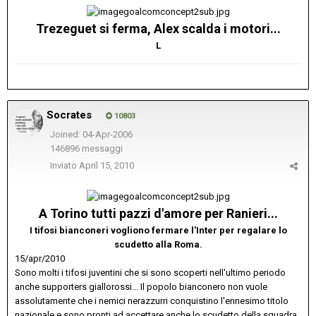
Trezeguet si ferma, Alex scalda i motori...
L
Socrates
10803
Joined: 04-Apr-2006
146896 messaggi
Inviato
April 15, 2010
A Torino tutti pazzi d'amore per Ranieri...
I tifosi bianconeri vogliono fermare l'Inter per regalare lo
scudetto alla Roma.
15/apr/2010
Sono molti i tifosi juventini che si sono scoperti nell'ultimo periodo
anche supporters giallorossi... Il popolo bianconero non vuole
assolutamente che i nemici nerazzurri conquistino l'ennesimo titolo
nazionale e sono pronti ad accettare anche lo scudetto della squadra