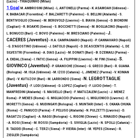
(Lazio) - THIAQUINHO (Milan)
1 Goal
M. AMBROSINI (Milan) - L. ANTONELLI (Parma) - K. ASAMOAH (Udinese) -
K. BABACAR (Fiorentina) - F. BALZARETTI (Palermo) - G. BELLINI (Atalanta) - S.
BENTIVOGLIO (Chievo) - M. BERGVOLD (Livorno) - G. BIAVA (Genoa) - D. BIONDINI
(Cagliari) - R. BOAKYE (Genoa) - S. BOCCHETTI (Genoa) - M. BOGLIACINO (Napoli) -
J.
L. BONUCCI (Bari) - C. BOVO (Palermo) - M. BRESCIANO (Palermo) -
CACERES (Juventus)
- H.A. CAMPAGNARO (Napoli) - P. CANNAVARO (Napoli)
- G. D'AGOSTINO (Udinese) - J. DATOLO (Napoli) - D. DE ASCENTIS (Atalanta) - L. DE
SILVESTRI (Fiorentina) - A. DIAS (Lazio) - M. DONATI (Bari) - B. DZEMAILI (Parma) -
S.
A. EKDAL (Siena) - I. FATIC (Genoa) - A. FILIPPINI (Livorno) - M. FINI (Siena) -
GIOVINCO (Juventus)
- P. GRANOCHE (Chievo) - G. GRECO (Bari) - R. GUANA
(Bologna) - M. ISLA (Udinese) - M. IZCO (Catania) - L. JIMENEZ (Parma) - V. KOMAN
N. LEGROTTAGLIE
(Bari) - V. KUTUZOV (Bari) - M. LARRONDO (Siena) -
(Juventus)
- F. LODI (Udinese) - D. LOPEZ (Cagliari) - F. LUCIO (Inter) - T.
MANFREDINI (Atalanta) - S. MASIELLO (Bari) - F. MATUZALEM (Lazio) - J. MENEZ
Roma) - P. MEXES (Roma) - G. MIGLIACCIO (Palermo) - L. MIGLIONICO (Livorno) - E.
MORETTI (Genoa) - G. MUDINGAYI (Bologna) - S. MUNTARI (Inter) - S. OKAKA CHUKA
(Roma) - C. PANUCCI (Parma) - F. PELUSO (Atalanta) - N. PULZETTI (Livorno) - D.
RAGATZU (Cagliari) - A. RAGGI (Bologna) - L. RIGONI (Chievo) - L. RINAUDO (Napoli)
- A. ROSI (Siena) - M. ROSSI (Sampdoria) - S. SIVIGLIA (Lazio) - N. SPOLLI (Catania) -
R. TADDEI (Roma) - C. TERZI (Siena) - P. VIEIRA (Inter) - M. YEPES (Chievo) - R.
ZIEGLER (Sampdoria)