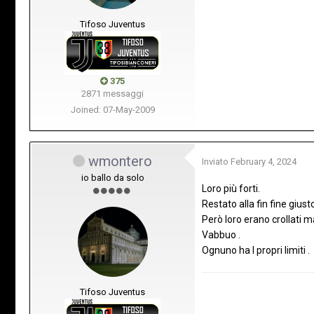
Tifoso Juventus
375
2871 messaggi
Joined: 07-May-2009
wmontero
Inviato
February 4, 2024
io ballo da solo
Loro più forti.
Restato alla fin fine giust
Però loro erano crollati 
Vabbuo .
Ognuno ha I propri limiti .
Tifoso Juventus