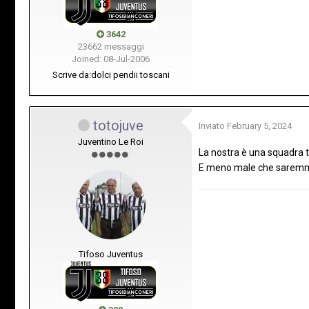
3642
23662 messaggi
Joined: 08-Jul-2006
Scrive da:
dolci pendii toscani
totojuve
Inviato
February 5, 2024
Juventino Le Roi
La nostra è una squadra ti
E meno male che saremmo 
Tifoso Juventus