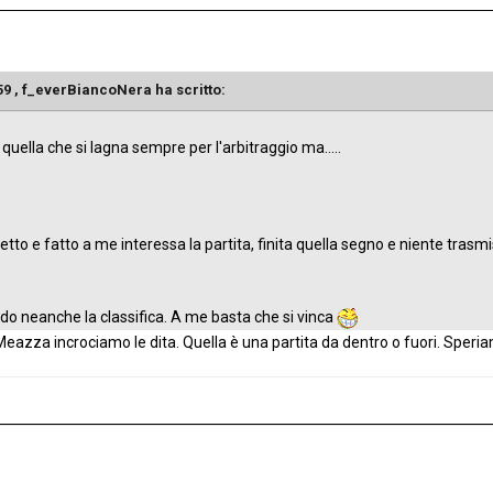
59 ,
f_everBiancoNera
ha scritto:
quella che si lagna sempre per l'arbitraggio ma.....
to e fatto a me interessa la partita, finita quella segno e niente trasmi
 neanche la classifica. A me basta che si vinca
 Meazza incrociamo le dita. Quella è una partita da dentro o fuori. Speriam