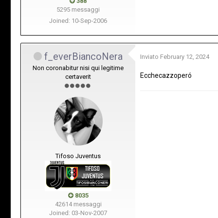
388
5295 messaggi
Joined: 10-Sep-2006
f_everBiancoNera
Inviato
February 12, 2024
Non coronabitur nisi qui legitime
Ecchecazzoperó
certaverit
Tifoso Juventus
8035
42614 messaggi
Joined: 03-Nov-2007