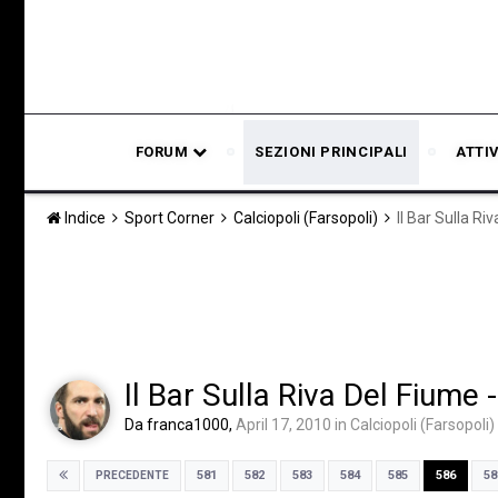
FORUM
SEZIONI PRINCIPALI
ATTI
Indice
Sport Corner
Calciopoli (Farsopoli)
Il Bar Sulla R
Il Bar Sulla Riva Del Fiume
Da
franca1000
,
April 17, 2010
in
Calciopoli (Farsopoli)
581
582
583
584
585
586
58
PRECEDENTE