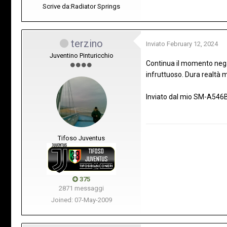
Scrive da:
Radiator Springs
terzino
Inviato
February 12, 2024
Juventino Pinturicchio
Continua il momento negat
infruttuoso. Dura realtà 
Inviato dal mio SM-A546B
Tifoso Juventus
375
2871 messaggi
Joined: 07-May-2009