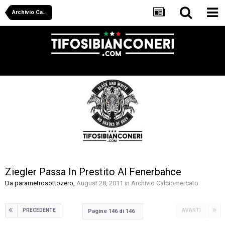
Archivio Calciomercato
Ziegler Passa In Prestito Al Fenerbahce
Da
parametrosottozero
,
August 28, 2011
in
Archivio Calciomercato
PRECEDENTE
AVANTI
Pagine 146 di 146