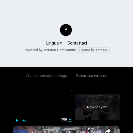
Lingua
Contattaci
Powered by Invision Community
Theme by Taman.
Change privacy settings
•
Advertise with us
×
Now Playing
×
Play
Unmute
Fullscreen