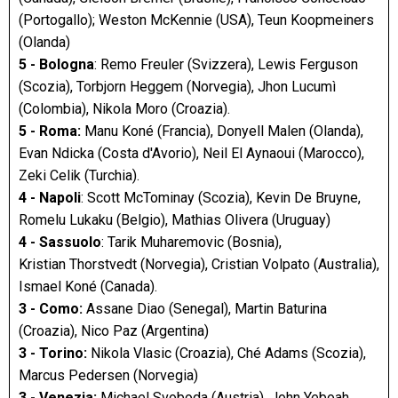
(Portogallo); Weston McKennie (USA), Teun Koopmeiners
(Olanda)
5 - Bologna
: Remo Freuler (Svizzera), Lewis Ferguson
(Scozia), Torbjorn Heggem (Norvegia), Jhon Lucumì
(Colombia), Nikola Moro (Croazia).
5 - Roma:
Manu Koné (Francia), Donyell Malen (Olanda),
Evan Ndicka (Costa d'Avorio), Neil El Aynaoui (Marocco),
Zeki Celik (Turchia).
4 - Napoli
: Scott McTominay (Scozia), Kevin De Bruyne,
Romelu Lukaku (Belgio), Mathias Olivera (Uruguay)
4 - Sassuolo
: Tarik Muharemovic (Bosnia),
Kristian Thorstvedt (Norvegia), Cristian Volpato (Australia),
Ismael Koné (Canada).
3 - Como:
Assane Diao (Senegal), Martin Baturina
(Croazia), Nico Paz (Argentina)
3 - Torino:
Nikola Vlasic (Croazia), Ché Adams (Scozia),
Marcus Pedersen (Norvegia)
3 - Venezia:
Michael Svoboda (Austria), John Yeboah