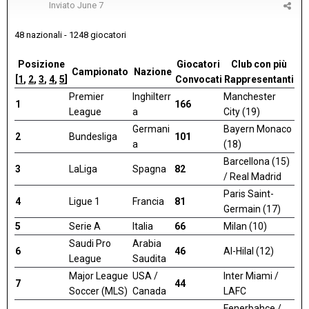
Inviato
June 7
48 nazionali - 1248 giocatori
Posizione
Giocatori
Club con più
Campionato
Nazione
[
1
,
2
,
3
,
4
,
5
]
Convocati
Rappresentanti
Premier
Inghilterr
Manchester
1
166
League
a
City (19)
Germani
Bayern Monaco
2
Bundesliga
101
a
(18)
Barcellona (15)
3
LaLiga
Spagna
82
/ Real Madrid
Paris Saint-
4
Ligue 1
Francia
81
Germain (17)
5
Serie A
Italia
66
Milan (10)
Saudi Pro
Arabia
6
46
Al-Hilal (12)
League
Saudita
Major League
USA /
Inter Miami /
7
44
Soccer (MLS)
Canada
LAFC
Fenerbahçe /