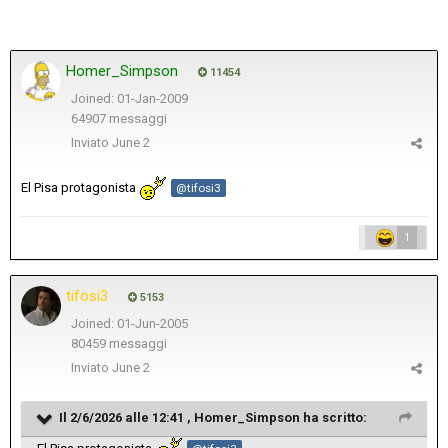
Homer_Simpson
11454
Joined: 01-Jan-2009
64907 messaggi
Inviato
June 2
El Pisa protagonista
@tifosi3
1
tifosi3
5153
Joined: 01-Jun-2005
80459 messaggi
Inviato
June 2
Il 2/6/2026 alle 12:41 ,
Homer_Simpson
ha scritto: