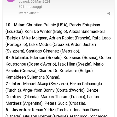
Joined: 06-May-2024
6941 messaggi
Inviato
June 2
10 - Milan:
Christian Pulisic (USA), Pervis Estupinan
(Ecuador), Koni De Winter (Belgio), Alexis Salemaekers
(Belgio), Mike Maignan, Adrien Rabiot (Francia), Rafa Leao
(Portogallo), Luka Modric (Croazia), Ardon Jashari
(Svizzera), Santiago Gimenez (Messico).
8 - Atalanta:
Ederson (Brasile), Kolasinac (Bosnia), Odilon
Koussonou (Costa d'Avorio), Isak Hien (Svezia), Mario
Pasalic (Croazia), Charles De Ketelaere (Belgio),
Kamaldeen Sulemana (Ghana).
7 - Inter:
Manuel Akanji (Svizzera), Hakan Calhanoglu
(Turchia), Ange-Yoan Bonny (Costa d'Avorio), Denzel
Dumfries (Olanda), Marcus Thuram (Francia), Lautaro
Martinez (Argentina), Petars Sucic (Croazia).
6 - Juventus:
Kenan Yildiz (Turchia), Jonathan David
(Canada), Gleison Bremer (Brasile), Francisco Conceicao