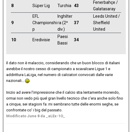
Fenerbahçe /
8
Süper Lig
Turchia
43
Galatasaray
EFL
Inghilter
Leeds United /
9
Championshi
ra (2ª
37
Sheffield
p
div.)
United
Paesi
10
Eredivisie
34
Bassi
Il dato non è malaccio, considerando che un buon blocco di italiani
avrebbe il nostro cesso di campionato a scavalcare Ligue 1 e
addirittura LaLiga, nel numero di calciatori convocati dalle varie
nazionali...
Inizio ad avere l'impressione che il calcio stia lentamente morendo,
ormai non vedo più quel gran livello tecnico che c'era anche solo fino
a cinque, sei stagioni fa: mi sembrano tutte delle enormi seghe, se
confrontate co' i big del passato.
Modificato
June 8
da _aLEx-1O_