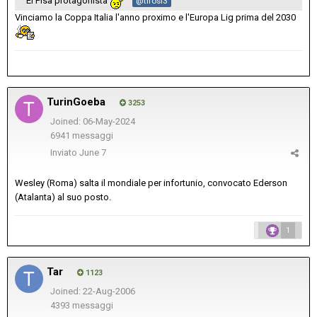
El Pisa protagonista
@tifosi3
Vinciamo la Coppa Italia l'anno proximo e l'Europa Lig prima del 2030
TurinGoeba
3253
Joined: 06-May-2024
6941 messaggi
Inviato
June 7
Wesley (Roma) salta il mondiale per infortunio, convocato Ederson
(Atalanta) al suo posto.
1
Tar
1123
Joined: 22-Aug-2006
4393 messaggi