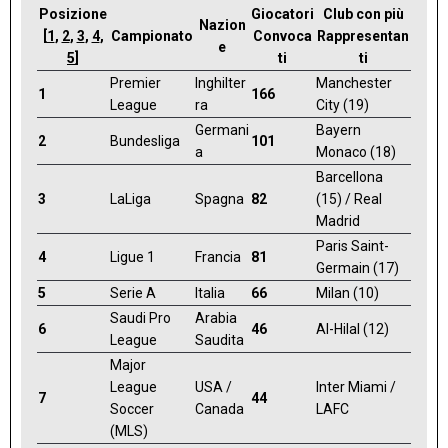
Posizione
Giocatori
Club con più
Nazion
[
1
,
2
,
3
,
4
,
Campionato
Convoca
Rappresentan
e
5
]
ti
ti
Premier
Inghilter
Manchester
1
166
League
ra
City (19)
Germani
Bayern
2
Bundesliga
101
a
Monaco (18)
Barcellona
3
LaLiga
Spagna
82
(15) / Real
Madrid
Paris Saint-
4
Ligue 1
Francia
81
Germain (17)
5
Serie A
Italia
66
Milan (10)
Saudi Pro
Arabia
6
46
Al-Hilal (12)
League
Saudita
Major
League
USA /
Inter Miami /
7
44
Soccer
Canada
LAFC
(MLS)