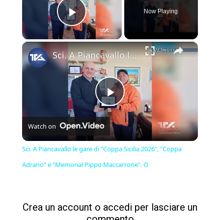
Now Playing
Play Video
×
Sci. A Piancavallo le gare di "Coppa Sicilia 2026", "Coppa Adrano” e “Memorial Pippo Maccarrone". O
Play
Watch on
Video
Sci. A Piancavallo le gare di "Coppa Sicilia 2026", "Coppa
Adrano” e “Memorial Pippo Maccarrone". O
Crea un account o accedi per lasciare un
commento