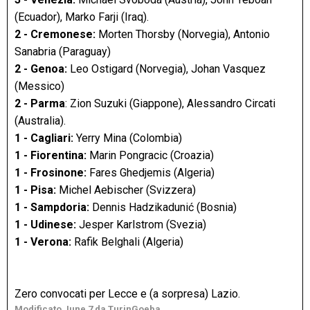
(Ecuador), Marko Farji (Iraq).
2 - Cremonese:
Morten Thorsby (Norvegia), Antonio
Sanabria (Paraguay)
2 - Genoa:
Leo Ostigard (Norvegia), Johan Vasquez
(Messico)
2 - Parma
: Zion Suzuki (Giappone), Alessandro Circati
(Australia).
1 - Cagliari:
Yerry Mina (Colombia)
1 - Fiorentina:
Marin Pongracic (Croazia)
1 - Frosinone:
Fares Ghedjemis (Algeria)
1 - Pisa:
Michel Aebischer (Svizzera)
1 - Sampdoria:
Dennis Hadzikadunić (Bosnia)
1 - Udinese:
Jesper Karlstrom (Svezia)
1 - Verona:
Rafik Belghali (Algeria)
Zero convocati per Lecce e (a sorpresa) Lazio.
Modificato
June 7
da TurinGoeba