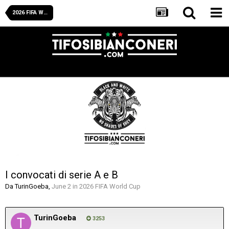
2026 FIFA World Cup
I convocati di serie A e B
Da
TurinGoeba
,
June 2
in
2026 FIFA World Cup
TurinGoeba
3253