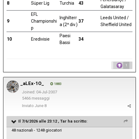
8
Süper Lig
Turchia
43
Galatasaray
EFL
Inghilterr
Leeds United /
9
Championshi
37
a (2ª div.)
Sheffield United
p
Paesi
10
Eredivisie
34
Bassi
1
_aLEx-1O_
1883
Joined: 04-Jul-2007
5466 messaggi
Inviato
June 8
Il 7/6/2026 alle 23:12 ,
Tar
ha scritto:
48 nazionali - 1248 giocatori