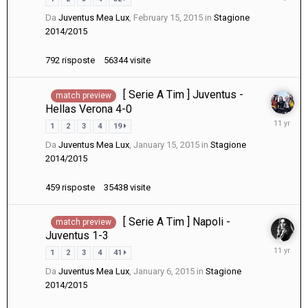
20,
Da
Juventus Mea Lux
,
February 15, 2015
in
Stagione
2015
2014/2015
792
risposte
56344
visite
[ Serie A Tim ] Juventus -
match preview
Hellas Verona 4-0
January
1
2
3
4
19
18,
Da
Juventus Mea Lux
,
January 15, 2015
in
Stagione
2015
2014/2015
459
risposte
35438
visite
[ Serie A Tim ] Napoli -
match preview
Juventus 1-3
January
1
2
3
4
41
11,
Da
Juventus Mea Lux
,
January 6, 2015
in
Stagione
2015
2014/2015