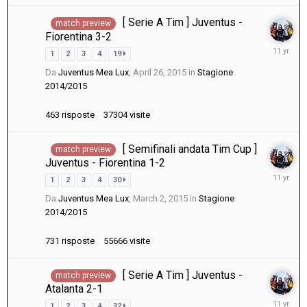
[ Serie A Tim ] Juventus -
match preview
Fiorentina 3-2
April
1
2
3
4
19
29,
Da
Juventus Mea Lux
,
April 26, 2015
in
Stagione
2015
2014/2015
463
risposte
37304
visite
[ Semifinali andata Tim Cup ]
match preview
Juventus - Fiorentina 1-2
March
1
2
3
4
30
5,
Da
Juventus Mea Lux
,
March 2, 2015
in
Stagione
2015
2014/2015
731
risposte
55666
visite
[ Serie A Tim ] Juventus -
match preview
Atalanta 2-1
February
1
2
3
4
32