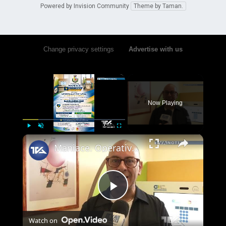
Powered by Invision Community
Theme by Taman.
Change privacy settings
•
Advertise with us
×
Now Playing
×
Play
Unmute
Fullscreen
Maniace. Operativo al Comune lo Sportello Virtuale del Centro per l’impiego
Play
Watch on