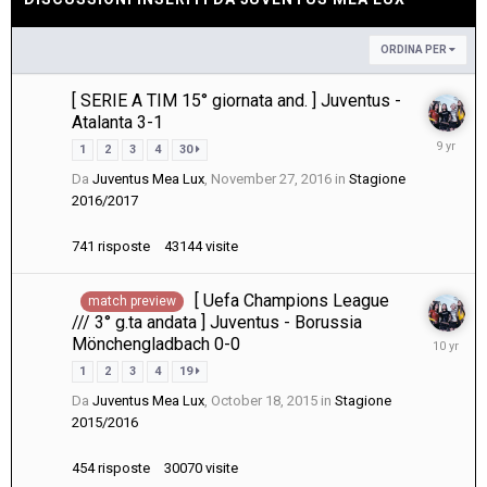
ORDINA PER
[ SERIE A TIM 15° giornata and. ] Juventus -
Atalanta 3-1
Decembe
1
2
3
4
30
3,
Da
Juventus Mea Lux
,
November 27, 2016
in
Stagione
2016
2016/2017
741
risposte
43144
visite
[ Uefa Champions League
match preview
/// 3° g.ta andata ] Juventus - Borussia
October
Mönchengladbach 0-0
21,
1
2
3
4
19
2015
Da
Juventus Mea Lux
,
October 18, 2015
in
Stagione
2015/2016
454
risposte
30070
visite