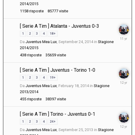
2014/2015
2014
1158
risposte
85777
visite
[ Serie A Tim ] Atalanta - Juventus 0-3
1
2
3
4
18
Septemb
Da
Juventus Mea Lux
,
September 24, 2014
in
Stagione
27,
2014/2015
2014
438
risposte
35659
visite
[ Serie A Tim ] Juventus - Torino 1-0
1
2
3
4
19
February
Da
Juventus Mea Lux
,
February 18, 2014
in
Stagione
23,
2013/2014
2014
455
risposte
38397
visite
[ Serie A Tim ] Torino - Juventus 0-1
1
2
3
4
24
Septemb
Da
Juventus Mea Lux
,
September 25, 2013
in
Stagione
29,