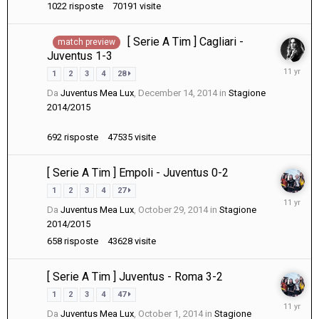
1022
risposte
70191
visite
[ Serie A Tim ] Cagliari -
match preview
Juventus 1-3
Decembe
1
2
3
4
28
18,
Da
Juventus Mea Lux
,
December 14, 2014
in
Stagione
2014
2014/2015
692
risposte
47535
visite
[ Serie A Tim ] Empoli - Juventus 0-2
1
2
3
4
27
Novembe
Da
Juventus Mea Lux
,
October 29, 2014
in
Stagione
1,
2014/2015
2014
658
risposte
43628
visite
[ Serie A Tim ] Juventus - Roma 3-2
1
2
3
4
47
October
Da
Juventus Mea Lux
,
October 1, 2014
in
Stagione
5,