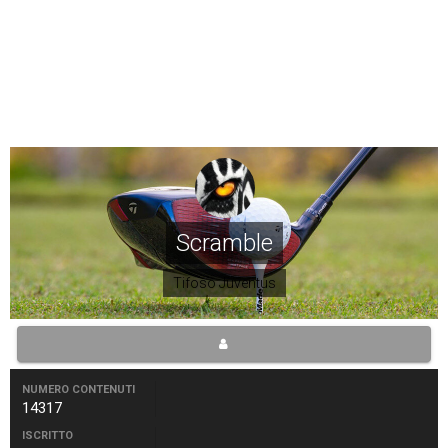
Scramble
Tifoso Juventus
NUMERO CONTENUTI
14317
ISCRITTO