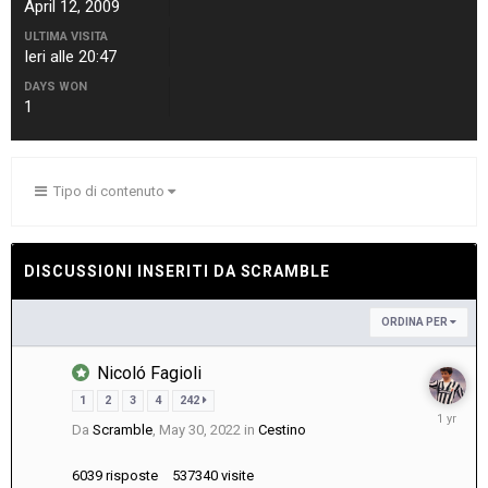
April 12, 2009
ULTIMA VISITA
Ieri alle 20:47
DAYS WON
1
Tipo di contenuto
DISCUSSIONI INSERITI DA SCRAMBLE
ORDINA PER
Nicoló Fagioli
1
2
3
4
242
May
Da
Scramble
,
May 30, 2022
in
Cestino
27,
2025
6039
risposte
537340
visite