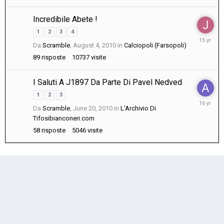
Incredibile Abete !
1
2
3
4
August
Da
Scramble
,
August 4, 2010
in
Calciopoli (Farsopoli)
23,
2010
89
risposte
10737
visite
I Saluti A J1897 Da Parte Di Pavel Nedved
1
2
3
June
Da
Scramble
,
June 20, 2010
in
L'Archivio Di
21,
Tifosibianconeri.com
2010
58
risposte
5046
visite