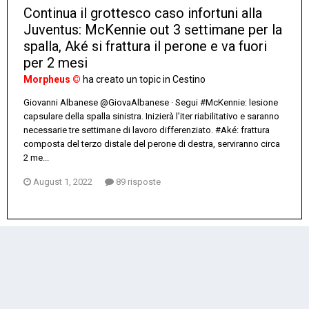
Continua il grottesco caso infortuni alla
Juventus: McKennie out 3 settimane per la
spalla, Aké si frattura il perone e va fuori
per 2 mesi
Morpheus ©
ha creato un topic in
Cestino
Giovanni Albanese @GiovaAlbanese · Segui #McKennie: lesione
capsulare della spalla sinistra. Inizierà l’iter riabilitativo e saranno
necessarie tre settimane di lavoro differenziato. #Aké: frattura
composta del terzo distale del perone di destra, serviranno circa
2 me...
August 1, 2022
89 risposte