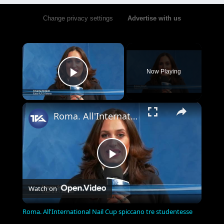
Change privacy settings
•
Advertise with us
×
Now Playing
Play Video
×
Roma. All'International Nail Cup spiccano tre studentesse adranite della scuola ARS Adrano.
Play
Watch on
Video
Roma. All'International Nail Cup spiccano tre studentesse