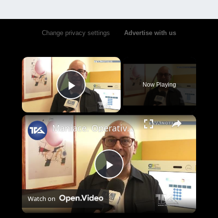
Change privacy settings
•
Advertise with us
×
Now Playing
Play Video
×
Maniace. Operativo al Comune lo Sportello Virtuale del Centro per l’impiego
Play
Watch on
Video