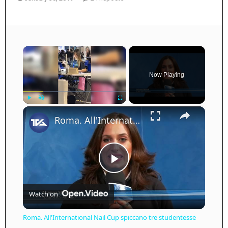
×
Now Playing
×
Play
Unmute
Fullscreen
Roma. All'International Nail Cup spiccano tre studentesse adranite della scuola ARS Adrano.
Play
Watch on
Video
Roma. All'International Nail Cup spiccano tre studentesse