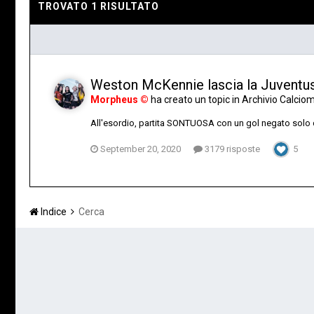
TROVATO 1 RISULTATO
Weston McKennie lascia la Juventus
Morpheus ©
ha creato un topic in
Archivio Calcio
All'esordio, partita SONTUOSA con un gol negato sol
September 20, 2020
3179 risposte
5
Indice
Cerca