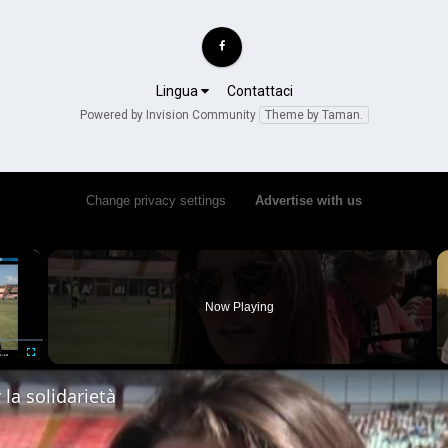
Lingua
Contattaci
Powered by Invision Community
Theme by Taman.
Change privacy settings
•
Advertise with us
×
Now Playing
Fullscreen
la solidarietà