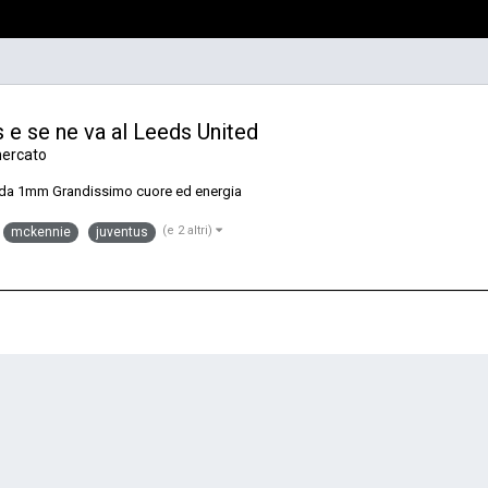
 e se ne va al Leeds United
mercato
o da 1mm Grandissimo cuore ed energia
(e 2 altri)
mckennie
juventus