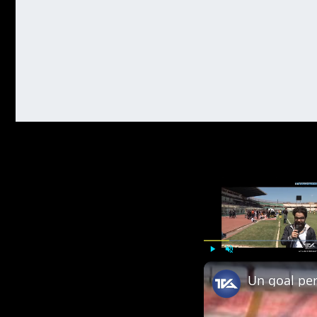
Play
Unmute
Un goal per 