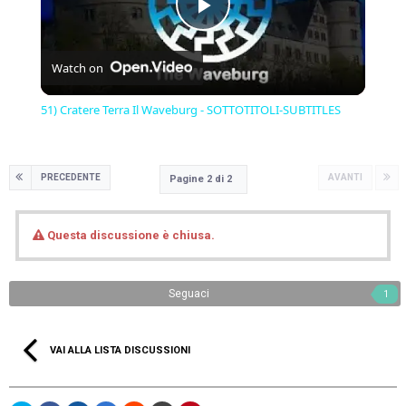
Play
Watch on
Video
51) Cratere Terra Il Waveburg - SOTTOTITOLI-SUBTITLES
PRECEDENTE
AVANTI
Pagine 2 di 2
Questa discussione è chiusa.
Seguaci
1
VAI ALLA LISTA DISCUSSIONI