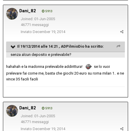
Dani_82
5913
Joined: 01-Jun-2005
46771 messaggi
Inviato
December 19, 2014
Il 19/12/2014 alle 14:21 , ADPilmioDio ha scritto:
senza alcun deposito e prelevabile?
hahahah e la madonna prelevabile addirittura!
se lo vuoi
prelevare fai come me, basta che giochi 20 euro su roma milan 1.. e ne
vince 35 facili facili
Dani_82
5913
Joined: 01-Jun-2005
46771 messaggi
Inviato
December 19, 2014