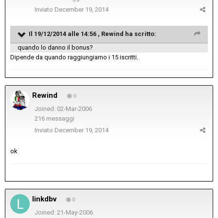
Inviato
December 19, 2014
Il 19/12/2014 alle 14:56 , Rewind ha scritto:
quando lo danno il bonus?
Dipende da quando raggiungiamo i 15 iscritti.
Rewind
0
Joined: 02-Mar-2006
216 messaggi
Inviato
December 19, 2014
ok
linkdbv
0
Joined: 21-May-2006