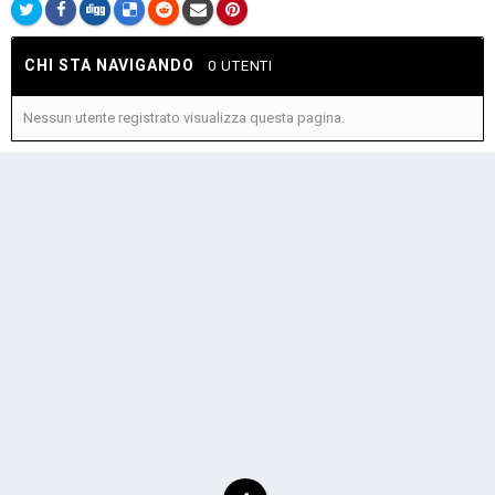
CHI STA NAVIGANDO
0 UTENTI
Nessun utente registrato visualizza questa pagina.