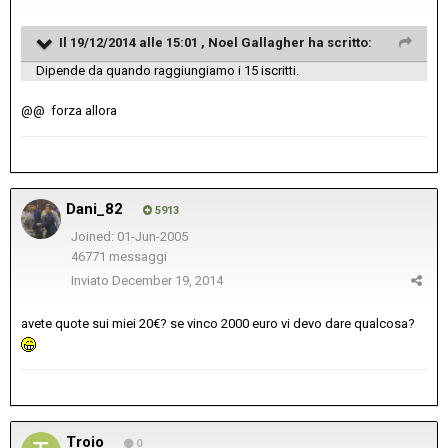
Il 19/12/2014 alle 15:01 , Noel Gallagher ha scritto:
Dipende da quando raggiungiamo i 15 iscritti.
@@ forza allora
Dani_82
5913
Joined: 01-Jun-2005
46771 messaggi
Inviato
December 19, 2014
avete quote sui miei 20€? se vinco 2000 euro vi devo dare qualcosa?
Troio
0