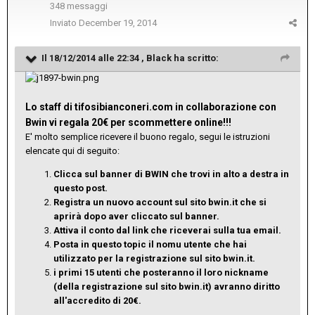
348 messaggi
Inviato
December 19, 2014
Il 18/12/2014 alle 22:34 , Black ha scritto:
Lo staff di tifosibianconeri.com in collaborazione con
Bwin vi regala 20€ per scommettere online!!!
E' molto semplice ricevere il buono regalo, segui le istruzioni
elencate qui di seguito:
Clicca sul banner di BWIN che trovi in alto a destra in
questo post.
Registra un nuovo account sul sito bwin.it che si
aprirà dopo aver cliccato sul banner.
Attiva il conto dal link che riceverai sulla tua email.
Posta in questo topic il nomu utente che hai
utilizzato per la registrazione sul sito bwin.it.
i primi 15 utenti che posteranno il loro nickname
(della registrazione sul sito bwin.it) avranno diritto
all'accredito di 20€.