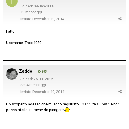
Joined: 09-Jan-2008
19 messaggi
Inviato
December 19, 2014
Fatto
Username: Troio1989
Zeddo
195
Joined: 25-Jul-2012
8304 messaggi
Inviato
December 19, 2014
Ho scoperto adesso che mi sono registrato 10 anni fa su bwin e non
posso rifarlo, mi viene da piangere