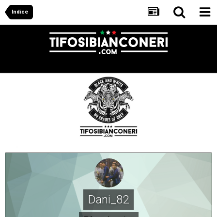
Indice
Dani_82