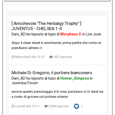
[ Amichevole "The Herbalgy Trophy" ]
JUVENTUS - CHELSEA 1-0
Dani_82
ha risposto al topic di
Morpheus ©
in
Live Juve
dopo 4 clean sheet in amichevole, prima partita che conta ne
prendiamo almeno 3
Mercoledì alle 13:47
187 risposte
Michele Di Gregorio, il portiere bianconero
Dani_82
ha risposto al topic di
Homer_Simpson
in
Juventus Forum
ancora questo personaggio è in rosa, pazzesco io lo darei via
a costo di giocare col portiere volante
Lunedì alle 13:11
2538 risposte
1