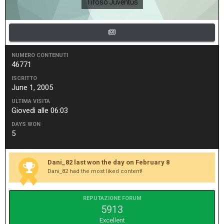
Tifoso Juventus
NUMERO CONTENUTI
46771
ISCRITTO
June 1, 2005
ULTIMA VISITA
Giovedì alle 06:03
DAYS WON
5
Dani_82 last won the day on February 8
Dani_82 had the most liked content!
REPUTAZIONE FORUM
5913
Excellent