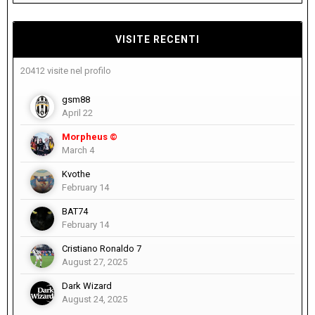
VISITE RECENTI
20412 visite nel profilo
gsm88
April 22
Morpheus ©
March 4
Kvothe
February 14
BAT74
February 14
Cristiano Ronaldo 7
August 27, 2025
Dark Wizard
August 24, 2025