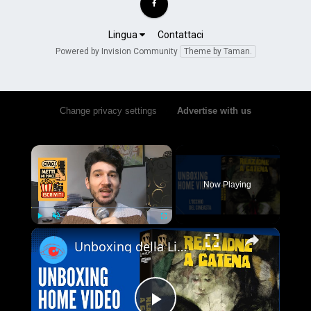
Lingua
Contattaci
Powered by Invision Community
Theme by Taman.
Change privacy settings
•
Advertise with us
×
Now Playing
×
Play
Unmute
Fullscreen
Unboxing della Limited Edition 4K UHD + Blu-ray di Reazione a Catena - Vale la pena acquistarla?