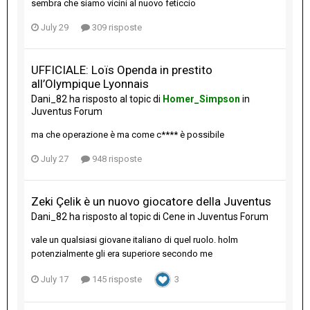
sembra che siamo vicini al nuovo feticcio
July 29
309 risposte
UFFICIALE: Loïs Openda in prestito
all’Olympique Lyonnais
Dani_82
ha risposto al topic di
Homer_Simpson
in
Juventus Forum
ma che operazione è ma come c**** è possibile
July 27
948 risposte
Zeki Çelik è un nuovo giocatore della Juventus
Dani_82
ha risposto al topic di
Cene
in
Juventus Forum
vale un qualsiasi giovane italiano di quel ruolo. holm
potenzialmente gli era superiore secondo me
July 17
145 risposte
3