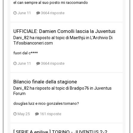
el can sempre al suo posto mi raccomando
June 11
3664 risposte
UFFICIALE: Damien Comolli lascia la Juventus
Dani_82
ha risposto al topic di
Maethjü
in
L'Archivio Di
Tifosibianconeri.com
fuori dal c****
June 11
3664 risposte
Bilancio finale della stagione
Dani_82
ha risposto al topic di
Bradipo76
in
Juventus
Forum
douglas luiz e nico gonzales tornano?
May 25
161 risposte
[ SERIE A enilive ] TORINO - JUVENTUS 2-2