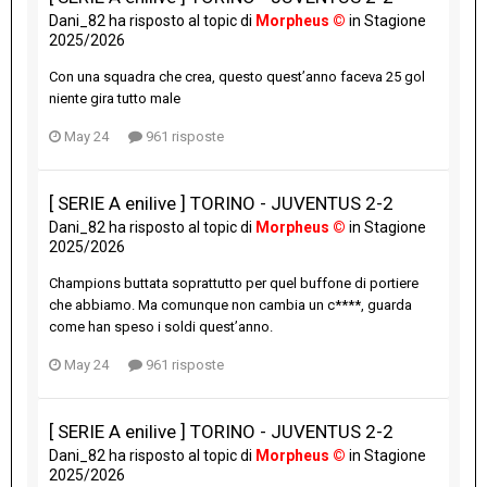
Dani_82
ha risposto al topic di
Morpheus ©
in
Stagione
2025/2026
Con una squadra che crea, questo quest’anno faceva 25 gol
niente gira tutto male
May 24
961 risposte
[ SERIE A enilive ] TORINO - JUVENTUS 2-2
Dani_82
ha risposto al topic di
Morpheus ©
in
Stagione
2025/2026
Champions buttata soprattutto per quel buffone di portiere
che abbiamo. Ma comunque non cambia un c****, guarda
come han speso i soldi quest’anno.
May 24
961 risposte
[ SERIE A enilive ] TORINO - JUVENTUS 2-2
Dani_82
ha risposto al topic di
Morpheus ©
in
Stagione
2025/2026