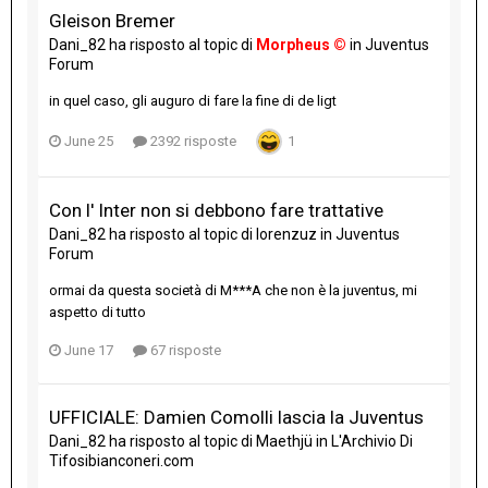
Gleison Bremer
Dani_82
ha risposto al topic di
Morpheus ©
in
Juventus
Forum
in quel caso, gli auguro di fare la fine di de ligt
June 25
2392 risposte
1
Con l' Inter non si debbono fare trattative
Dani_82
ha risposto al topic di
lorenzuz
in
Juventus
Forum
ormai da questa società di M***A che non è la juventus, mi
aspetto di tutto
June 17
67 risposte
UFFICIALE: Damien Comolli lascia la Juventus
Dani_82
ha risposto al topic di
Maethjü
in
L'Archivio Di
Tifosibianconeri.com