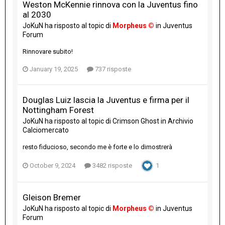
Weston McKennie rinnova con la Juventus fino
al 2030
JoKuN
ha risposto al topic di
Morpheus ©
in
Juventus
Forum
Rinnovare subito!
January 19, 2025
737 risposte
Douglas Luiz lascia la Juventus e firma per il
Nottingham Forest
JoKuN
ha risposto al topic di
Crimson Ghost
in
Archivio
Calciomercato
resto fiducioso, secondo me è forte e lo dimostrerà
October 9, 2024
3482 risposte
1
Gleison Bremer
JoKuN
ha risposto al topic di
Morpheus ©
in
Juventus
Forum