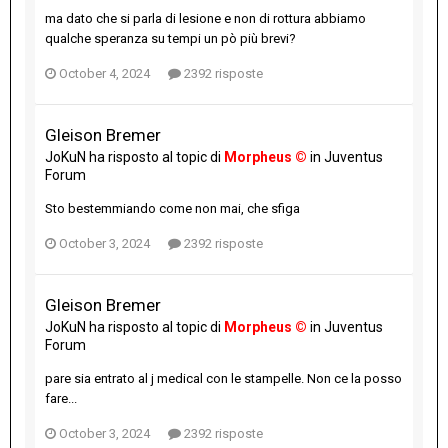
ma dato che si parla di lesione e non di rottura abbiamo
qualche speranza su tempi un pò più brevi?
October 4, 2024
2392 risposte
Gleison Bremer
JoKuN
ha risposto al topic di
Morpheus ©
in
Juventus
Forum
Sto bestemmiando come non mai, che sfiga
October 3, 2024
2392 risposte
Gleison Bremer
JoKuN
ha risposto al topic di
Morpheus ©
in
Juventus
Forum
pare sia entrato al j medical con le stampelle. Non ce la posso
fare...
October 3, 2024
2392 risposte