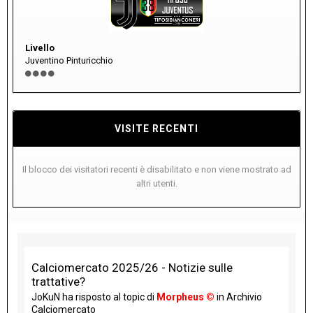
Livello
Juventino Pinturicchio
VISITE RECENTI
Il blocco dei visitatori recenti è disabilitato e non viene mostrato ad
altri utenti.
Calciomercato 2025/26 - Notizie sulle
trattative?
JoKuN
ha risposto al topic di
Morpheus ©
in
Archivio
Calciomercato