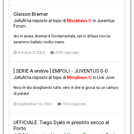
Gleison Bremer
JoKuN
ha risposto al topic di
Morpheus ©
in
Juventus
Forum
sto in ansia. Bremer è fondamentale, ieri in difesa con lui
avremmo ballato molto meno.
October 3, 2024
2392 risposte
[ SERIE A enilive ] EMPOLI - JUVENTUS 0-0
JoKuN
ha risposto al topic di
Morpheus ©
in
Live Juve
Nico le sta sbagliando tutte, vero è che si gioca su un campo
di patate
September 14, 2024
1014 risposte
UFFICIALE: Tiago Djaló in prestito secco al
Porto