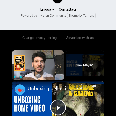
Lingua
Contattaci
Powered by Invision Community
Theme by Taman.
Change privacy settings
•
Advertise with us
×
Now Playing
×
Play
Unmute
Fullscreen
Unboxing della Limited Edition 4K UHD + Blu-ray di Reazione a Catena - Vale la pena acquistarla?
Play