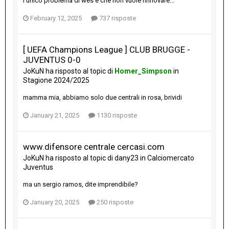
l'unico problema di wes è che non vuole rinnovare...
February 12, 2025
737 risposte
[ UEFA Champions League ] CLUB BRUGGE -
JUVENTUS 0-0
JoKuN
ha risposto al topic di
Homer_Simpson
in
Stagione 2024/2025
mamma mia, abbiamo solo due centrali in rosa, brividi
January 21, 2025
1130 risposte
www.difensore centrale cercasi.com
JoKuN
ha risposto al topic di
dany23
in
Calciomercato
Juventus
ma un sergio ramos, dite imprendibile?
January 20, 2025
250 risposte