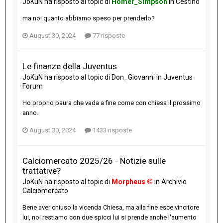
JoKuN
ha risposto al topic di
Homer_Simpson
in
Cestino
ma noi quanto abbiamo speso per prenderlo?
August 30, 2024
77 risposte
Le finanze della Juventus
JoKuN
ha risposto al topic di
Don_Giovanni
in
Juventus
Forum
Ho proprio paura che vada a fine come con chiesa il prossimo
anno.
August 30, 2024
1433 risposte
Calciomercato 2025/26 - Notizie sulle
trattative?
JoKuN
ha risposto al topic di
Morpheus ©
in
Archivio
Calciomercato
Bene aver chiuso la vicenda Chiesa, ma alla fine esce vincitore
lui, noi restiamo con due spicci lui si prende anche l'aumento