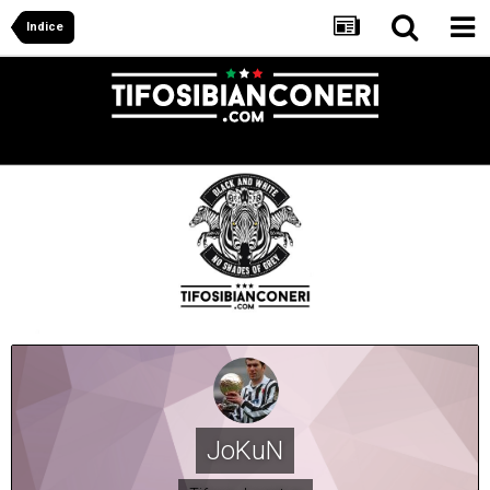
Indice
JoKuN