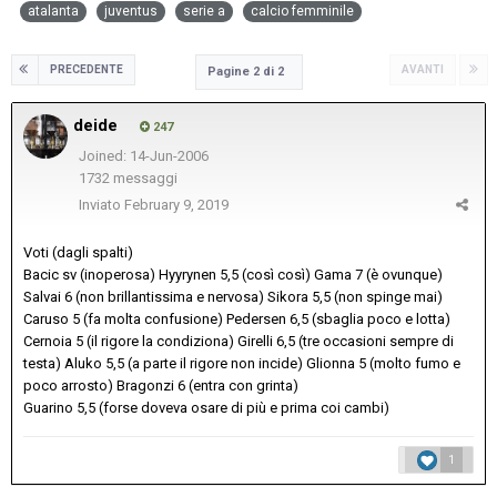
atalanta
juventus
serie a
calcio femminile
PRECEDENTE
AVANTI
Pagine 2 di 2
deide
247
Joined: 14-Jun-2006
1732 messaggi
Inviato
February 9, 2019
Voti (dagli spalti)
Bacic sv (inoperosa) Hyyrynen 5,5 (così così) Gama 7 (è ovunque)
Salvai 6 (non brillantissima e nervosa) Sikora 5,5 (non spinge mai)
Caruso 5 (fa molta confusione) Pedersen 6,5 (sbaglia poco e lotta)
Cernoia 5 (il rigore la condiziona) Girelli 6,5 (tre occasioni sempre di
testa) Aluko 5,5 (a parte il rigore non incide) Glionna 5 (molto fumo e
poco arrosto) Bragonzi 6 (entra con grinta)
Guarino 5,5 (forse doveva osare di più e prima coi cambi)
1