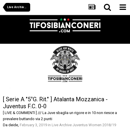
Live Archive Juventus Women 2018/19
[ Serie A "5°G. Rit." ] Atalanta Mozzanica -
Juventus F.C. 0-0
[ LIVE & COMMENTI ] /// La Juve sbaglia un rigore e in 10 non riesce a
prevalere buttando via 2 punti
Da
deide
,
February 3, 2019
in
Live Archive Juventus Women 2018/19