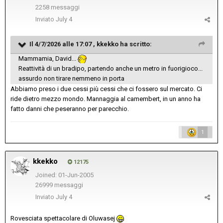
2258 messaggi
Inviato
July 4
Il 4/7/2026 alle 17:07 ,
kkekko
ha scritto:
Mammamia, David...
Reattività di un bradipo, partendo anche un metro in fuorigioco...
assurdo non tirare nemmeno in porta
Abbiamo preso i due cessi più cessi che ci fossero sul mercato. Ci
ride dietro mezzo mondo. Mannaggia al camembert, in un anno ha
fatto danni che peseranno per parecchio.
1
kkekko
12175
Joined: 01-Jun-2005
26999 messaggi
Inviato
July 4
Rovesciata spettacolare di Oluwasej