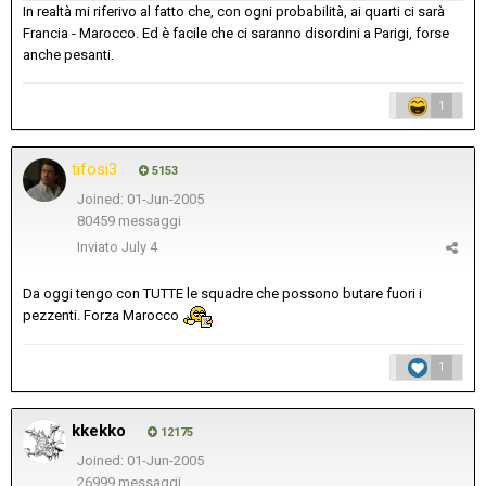
In realtà mi riferivo al fatto che, con ogni probabilità, ai quarti ci sarà
Francia - Marocco. Ed è facile che ci saranno disordini a Parigi, forse
anche pesanti.
1
tifosi3
5153
Joined: 01-Jun-2005
80459 messaggi
Inviato
July 4
Da oggi tengo con TUTTE le squadre che possono butare fuori i
pezzenti. Forza Marocco
1
kkekko
12175
Joined: 01-Jun-2005
26999 messaggi