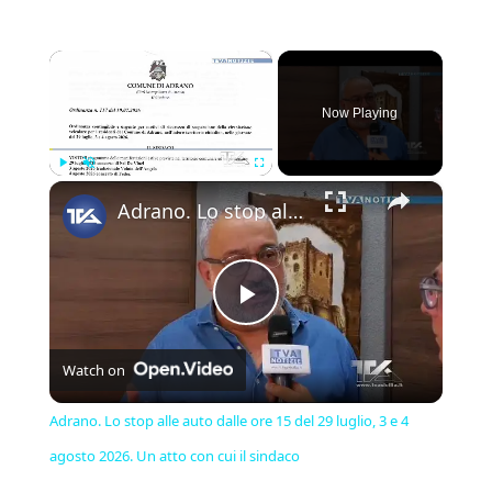
×
Now Playing
×
Play
Unmute
Fullscreen
Adrano. Lo stop alle auto dalle ore 15 del 29 luglio, 3 e 4 agosto 2026. Un atto con cui il sindaco
Play
Watch on
Video
Adrano. Lo stop alle auto dalle ore 15 del 29 luglio, 3 e 4
agosto 2026. Un atto con cui il sindaco