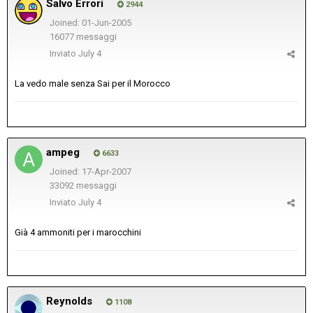
Salvo Errori
2944
Joined: 01-Jun-2005
16077 messaggi
Inviato
July 4
La vedo male senza Sai per il Morocco
ampeg
6633
Joined: 17-Apr-2007
33092 messaggi
Inviato
July 4
Già 4 ammoniti per i marocchini
Reynolds
1108