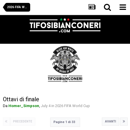
2026 FIFA World Cup
Ottavi di finale
Da
Homer_Simpson
,
July 4
in
2026 FIFA World Cup
PRECEDENTE
AVANTI
Pagine 1 di 33