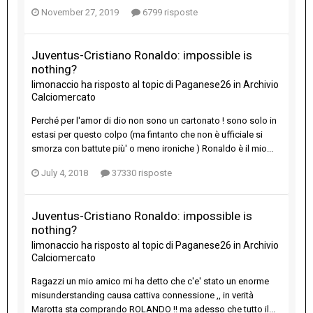
November 27, 2019
6799 risposte
Juventus-Cristiano Ronaldo: impossible is
nothing?
limonaccio
ha risposto al topic di
Paganese26
in
Archivio
Calciomercato
Perché per l'amor di dio non sono un cartonato ! sono solo in
estasi per questo colpo (ma fintanto che non è ufficiale si
smorza con battute più' o meno ironiche ) Ronaldo è il mio...
July 4, 2018
37330 risposte
Juventus-Cristiano Ronaldo: impossible is
nothing?
limonaccio
ha risposto al topic di
Paganese26
in
Archivio
Calciomercato
Ragazzi un mio amico mi ha detto che c'e' stato un enorme
misunderstanding causa cattiva connessione ,, in verità
Marotta sta comprando ROLANDO !! ma adesso che tutto il...