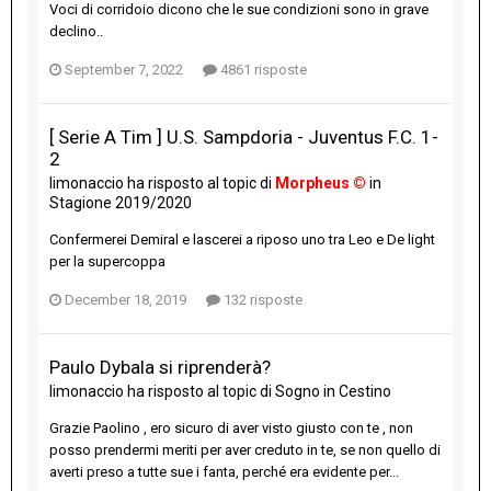
Voci di corridoio dicono che le sue condizioni sono in grave
declino..
September 7, 2022
4861 risposte
[ Serie A Tim ] U.S. Sampdoria - Juventus F.C. 1-
2
limonaccio
ha risposto al topic di
Morpheus ©
in
Stagione 2019/2020
Confermerei Demiral e lascerei a riposo uno tra Leo e De light
per la supercoppa
December 18, 2019
132 risposte
Paulo Dybala si riprenderà?
limonaccio
ha risposto al topic di
Sogno
in
Cestino
Grazie Paolino , ero sicuro di aver visto giusto con te , non
posso prendermi meriti per aver creduto in te, se non quello di
averti preso a tutte sue i fanta, perché era evidente per...