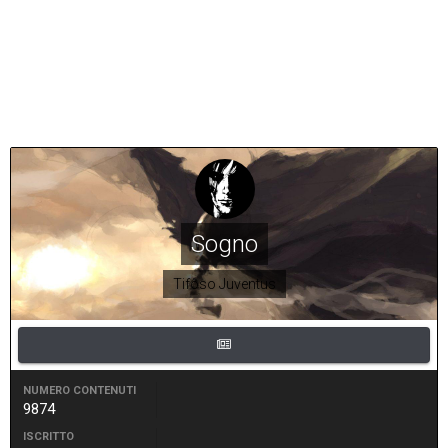
Sogno
Tifoso Juventus
NUMERO CONTENUTI
9874
ISCRITTO