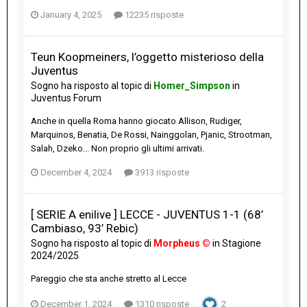
January 4, 2025
12235 risposte
Teun Koopmeiners, l’oggetto misterioso della
Juventus
Sogno
ha risposto al topic di
Homer_Simpson
in
Juventus Forum
Anche in quella Roma hanno giocato Allison, Rudiger,
Marquinos, Benatia, De Rossi, Nainggolan, Pjanic, Strootman,
Salah, Dzeko... Non proprio gli ultimi arrivati.
December 4, 2024
3913 risposte
[ SERIE A enilive ] LECCE - JUVENTUS 1-1 (68’
Cambiaso, 93’ Rebic)
Sogno
ha risposto al topic di
Morpheus ©
in
Stagione
2024/2025
Pareggio che sta anche stretto al Lecce
December 1, 2024
1310 risposte
2