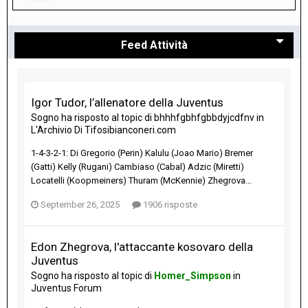
Feed Attività
Igor Tudor, l’allenatore della Juventus
Sogno
ha risposto al topic di
bhhhfgbhfgbbdyjcdfnv
in
L'Archivio Di Tifosibianconeri.com
1-4-3-2-1: Di Gregorio (Perin) Kalulu (Joao Mario) Bremer
(Gatti) Kelly (Rugani) Cambiaso (Cabal) Adzic (Miretti)
Locatelli (Koopmeiners) Thuram (McKennie) Zhegrova...
September 26, 2025
1906 risposte
Edon Zhegrova, l'attaccante kosovaro della
Juventus
Sogno
ha risposto al topic di
Homer_Simpson
in
Juventus Forum