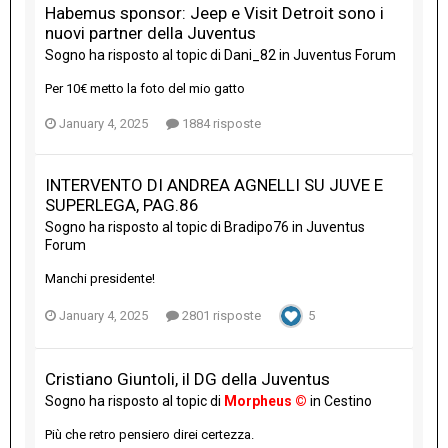
Habemus sponsor: Jeep e Visit Detroit sono i
nuovi partner della Juventus
Sogno
ha risposto al topic di
Dani_82
in
Juventus Forum
Per 10€ metto la foto del mio gatto
January 4, 2025
1884 risposte
INTERVENTO DI ANDREA AGNELLI SU JUVE E
SUPERLEGA, PAG.86
Sogno
ha risposto al topic di
Bradipo76
in
Juventus
Forum
Manchi presidente!
January 4, 2025
2801 risposte
5
Cristiano Giuntoli, il DG della Juventus
Sogno
ha risposto al topic di
Morpheus ©
in
Cestino
Più che retro pensiero direi certezza.