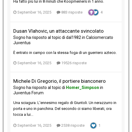
Ha fatto più lui in 8 minuti che Koopmeiners in 1 anno.
September 16, 2025
883 risposte
4
Dusan Vlahovic, un attaccante svincolato
Sogno
ha risposto al topic di
dal1982
in
Calciomercato
Juventus
È entrato in campo con la stessa foga di un guerriero azteco.
September 16, 2025
19526 risposte
Michele Di Gregorio, il portiere bianconero
Sogno
ha risposto al topic di
Homer_Simpson
in
Juventus Forum
Una sciagura. L'ennesimo regalo di Giuntoli. Un nerazzurro in
porta e uno in panchina. Del secondo ci siamo liberati, ora
tocca a lui...
September 16, 2025
2538 risposte
1