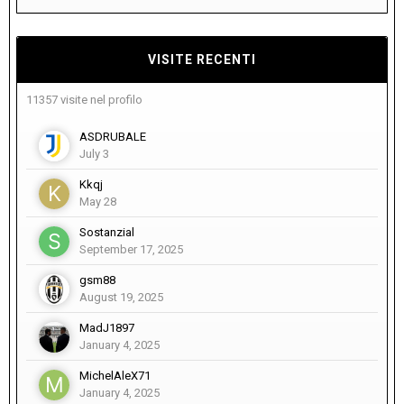
VISITE RECENTI
11357 visite nel profilo
ASDRUBALE
July 3
Kkqj
May 28
Sostanzial
September 17, 2025
gsm88
August 19, 2025
MadJ1897
January 4, 2025
MichelAleX71
January 4, 2025