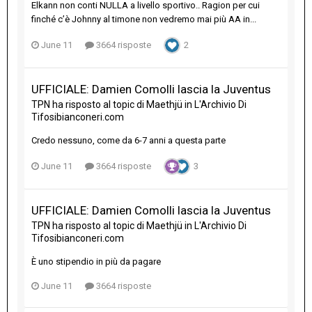
Elkann non conti NULLA a livello sportivo.. Ragion per cui
finché c’è Johnny al timone non vedremo mai più AA in...
June 11
3664 risposte
2
UFFICIALE: Damien Comolli lascia la Juventus
TPN
ha risposto al topic di
Maethjü
in
L'Archivio Di
Tifosibianconeri.com
Credo nessuno, come da 6-7 anni a questa parte
June 11
3664 risposte
3
UFFICIALE: Damien Comolli lascia la Juventus
TPN
ha risposto al topic di
Maethjü
in
L'Archivio Di
Tifosibianconeri.com
È uno stipendio in più da pagare
June 11
3664 risposte