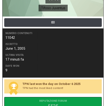
Tifoso Juventus
NUMERO CONTENUTI
11042
ISCRITTO
June 1, 2005
ULTIMA VISITA
17 minuti fa
DAYS WON
9
TPN last won the day on October 6 2025
TPN had the most liked content!
REPUTAZIONE FORUM