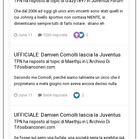
TPN
ha risposto al topic di
crazy1897
in
Juventus Forum
Che dal 2006 ad oggi gli unici anni vincenti sono stati quelli in
cui Johnny a livello sportivo non contava NIENTE, si
dimenticano sempre tutti di farlo notare.. strano eh
June 11
1036 risposte
2
UFFICIALE: Damien Comolli lascia la Juventus
TPN
ha risposto al topic di
Maethjü
in
L'Archivio Di
Tifosibianconeri.com
Secondo me Comolli, perché siamo talmente un circo che il
proprietario a metà giugno non aveva ancora deciso nulla
June 11
3664 risposte
2
UFFICIALE: Damien Comolli lascia la Juventus
TPN
ha risposto al topic di
Maethjü
in
L'Archivio Di
Tifosibianconeri.com
Se fosse sul serio una bufala, una società seria la avrebbe già