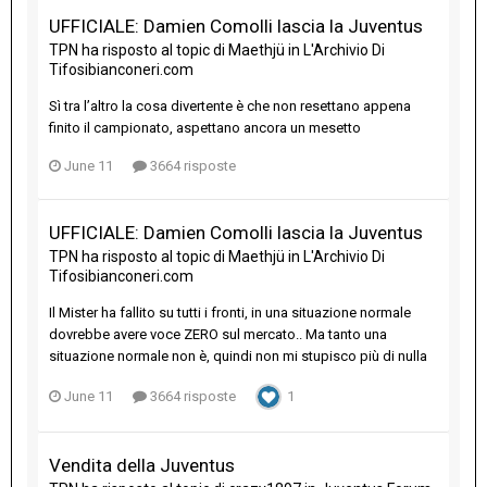
UFFICIALE: Damien Comolli lascia la Juventus
TPN
ha risposto al topic di
Maethjü
in
L'Archivio Di
Tifosibianconeri.com
Sì tra l’altro la cosa divertente è che non resettano appena
finito il campionato, aspettano ancora un mesetto
June 11
3664 risposte
UFFICIALE: Damien Comolli lascia la Juventus
TPN
ha risposto al topic di
Maethjü
in
L'Archivio Di
Tifosibianconeri.com
Il Mister ha fallito su tutti i fronti, in una situazione normale
dovrebbe avere voce ZERO sul mercato.. Ma tanto una
situazione normale non è, quindi non mi stupisco più di nulla
June 11
3664 risposte
1
Vendita della Juventus