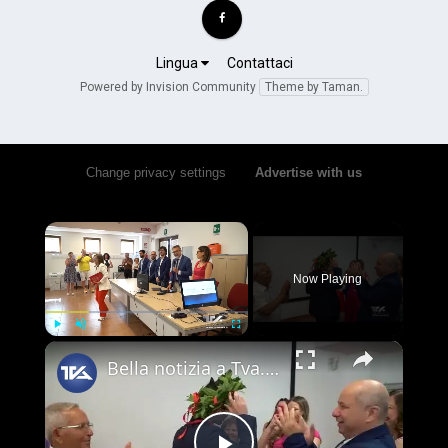
Lingua
Contattaci
Powered by Invision Community
Theme by Taman.
Change privacy settings
•
Advertise with us
×
Now Playing
×
Play
Unmute
Fullscreen
Bella notizia a Tva. Laurea magistrale per Antonio Scarvaglieri in Ingegneria delle Telecomunicazion