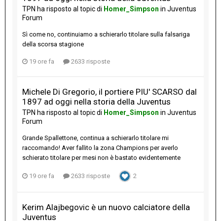
TPN
ha risposto al topic di
Homer_Simpson
in
Juventus
Forum
Sì come no, continuiamo a schierarlo titolare sulla falsariga
della scorsa stagione
19 ore fa
2633 risposte
Michele Di Gregorio, il portiere PIU' SCARSO dal
1897 ad oggi nella storia della Juventus
TPN
ha risposto al topic di
Homer_Simpson
in
Juventus
Forum
Grande Spallettone, continua a schierarlo titolare mi
raccomando! Aver fallito la zona Champions per averlo
schierato titolare per mesi non è bastato evidentemente
19 ore fa
2633 risposte
2
Kerim Alajbegovic è un nuovo calciatore della
Juventus