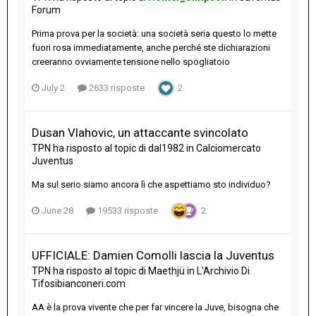
Forum
Prima prova per la società: una società seria questo lo mette
fuori rosa immediatamente, anche perché ste dichiarazioni
creeranno ovviamente tensione nello spogliatoio
July 2
2633 risposte
2
Dusan Vlahovic, un attaccante svincolato
TPN
ha risposto al topic di
dal1982
in
Calciomercato
Juventus
Ma sul serio siamo ancora lì che aspettiamo sto individuo?
June 28
19533 risposte
2
UFFICIALE: Damien Comolli lascia la Juventus
TPN
ha risposto al topic di
Maethjü
in
L'Archivio Di
Tifosibianconeri.com
AA è la prova vivente che per far vincere la Juve, bisogna che