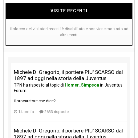
VISITE RECENTI
Il blocco dei visitatori recenti è disabilitato e non viene mostrato ad
altri utenti.
Michele Di Gregorio, il portiere PIU' SCARSO dal
1897 ad oggi nella storia della Juventus
TPN
ha risposto al topic di
Homer_Simpson
in
Juventus
Forum
Il procuratore che dice?
14 ore fa
2633 risposte
Michele Di Gregorio, il portiere PIU' SCARSO dal
1897 ad oggi nella storia della Juventus