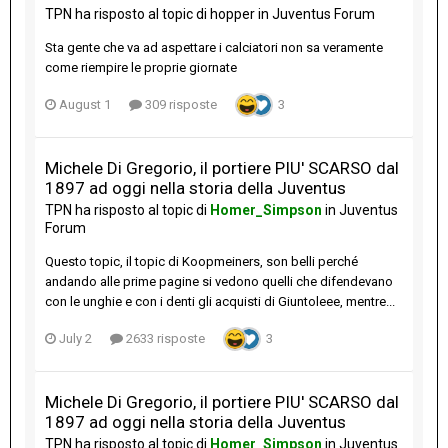
TPN
ha risposto al topic di
hopper
in
Juventus Forum
Sta gente che va ad aspettare i calciatori non sa veramente
come riempire le proprie giornate
August 1
309 risposte
3
Michele Di Gregorio, il portiere PIU' SCARSO dal
1897 ad oggi nella storia della Juventus
TPN
ha risposto al topic di
Homer_Simpson
in
Juventus
Forum
Questo topic, il topic di Koopmeiners, son belli perché
andando alle prime pagine si vedono quelli che difendevano
con le unghie e con i denti gli acquisti di Giuntoleee, mentre...
July 2
2633 risposte
3
Michele Di Gregorio, il portiere PIU' SCARSO dal
1897 ad oggi nella storia della Juventus
TPN
ha risposto al topic di
Homer_Simpson
in
Juventus