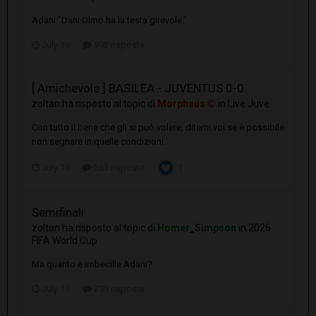
Adani:”Dani Olmo ha la testa girevole.”
July 19
993 risposte
[ Amichevole ] BASILEA - JUVENTUS 0-0
zoltan
ha risposto al topic di
Morpheus ©
in
Live Juve
Con tutto il bene che gli si può volere, ditemi voi se è possibile
non segnare in quelle condizioni.
July 18
263 risposte
1
Semifinali
zoltan
ha risposto al topic di
Homer_Simpson
in
2026
FIFA World Cup
Ma quanto è imbecille Adani?
July 15
759 risposte