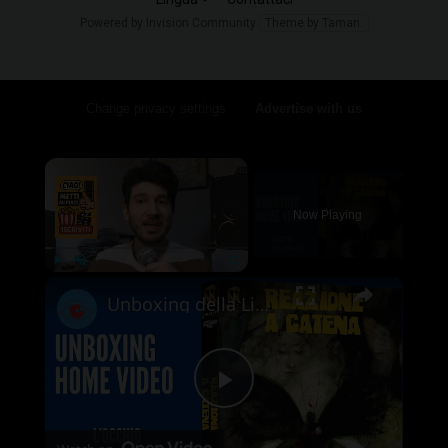
Powered by Invision Community
Theme by Taman.
Change privacy settings
•
Advertise with us
×
Now Playing
×
Play
Unmute
Fullscreen
Unboxing della Limited Edition 4K UHD + Blu-ray di Reazione a Catena - Vale la pena acquistarla?
Play