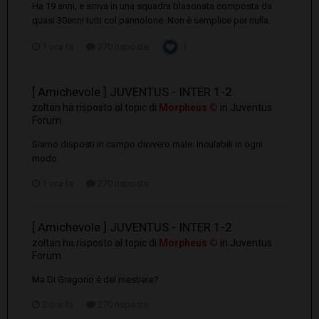
Ha 19 anni, e arriva in una squadra blasonata composta da
quasi 30enni tutti col pannolone. Non è semplice per nulla.
1 ora fa
270 risposte
1
[ Amichevole ] JUVENTUS - INTER 1-2
zoltan
ha risposto al topic di
Morpheus ©
in
Juventus
Forum
Siamo disposti in campo davvero male. Inculabili in ogni
modo.
1 ora fa
270 risposte
[ Amichevole ] JUVENTUS - INTER 1-2
zoltan
ha risposto al topic di
Morpheus ©
in
Juventus
Forum
Ma Di Gregorio è del mestiere?
2 ore fa
270 risposte