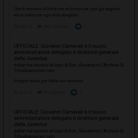
Che lo rinnovino al limite con un bonus per ogni gol segnato
ed un malus per ogni stop sbagliato.
June 12
19531 risposte
1
UFFICIALE: Giovanni Carnevali è il nuovo
amministratore delegato e direttore generale
della Juventus
zoltan
ha risposto al topic di
Don_Giovanni
in
L'Archivio Di
Tifosibianconeri.com
il miglior modo per fallire con continuià
June 12
391 risposte
1
UFFICIALE: Giovanni Carnevali è il nuovo
amministratore delegato e direttore generale
della Juventus
zoltan
ha risposto al topic di
Don_Giovanni
in
L'Archivio Di
Tifosibianconeri.com