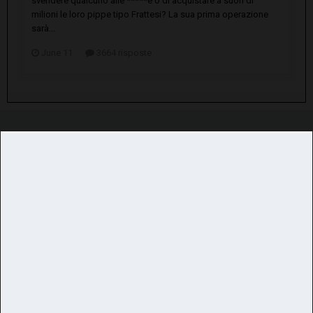
svendere qualcuno alle *****e o di acquistare a suon di
milioni le loro pippe tipo Frattesi? La sua prima operazione
sarà...
June 11
3664 risposte