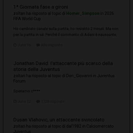
1ª Giornata fase a gironi
zoltan
ha risposto al topic di
Homer_Simpson
in
2026
FIFA World Cup
Ho cambiato canale sulla partita, ho resistito 2 minuti. Ma non
per la partita in sé. Perché il commento di Adani è nauseante.
June 16
889 risposte
Jonathan David: l'attaccante più scarso della
storia della Juventus
zoltan
ha risposto al topic di
Don_Giovanni
in
Juventus
Forum
Speriamo c****
June 12
1726 risposte
Dusan Vlahovic, un attaccante svincolato
zoltan
ha risposto al topic di
dal1982
in
Calciomercato
Juventus