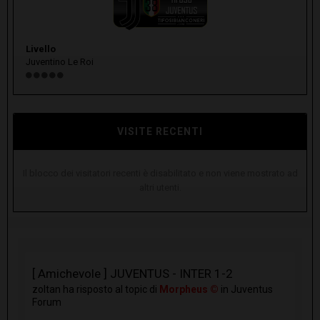
Livello
Juventino Le Roi
VISITE RECENTI
Il blocco dei visitatori recenti è disabilitato e non viene mostrato ad
altri utenti.
[ Amichevole ] JUVENTUS - INTER 1-2
zoltan
ha risposto al topic di
Morpheus ©
in
Juventus
Forum