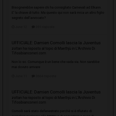
Bisognerebbe sapere chi ha consigliato Carnevali ad Elkann.
E' la chiave di tutto. Ma questo qui non sarà mica un altro figlio
segreto dell'avvocato?
June 12
391 risposte
UFFICIALE: Damien Comolli lascia la Juventus
zoltan
ha risposto al topic di
Maethjü
in
L'Archivio Di
Tifosibianconeri.com
Non lo so. Comunque è un bene che vada via. Non sarebbe
mai dovuto arrivare
June 11
3664 risposte
UFFICIALE: Damien Comolli lascia la Juventus
zoltan
ha risposto al topic di
Maethjü
in
L'Archivio Di
Tifosibianconeri.com
Comolli sarà stato defenestrato perchè si è rifiutato di