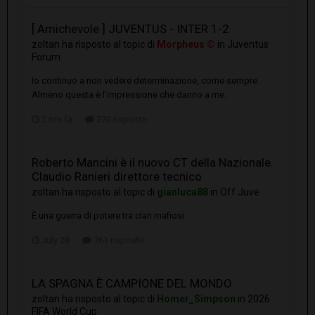
[ Amichevole ] JUVENTUS - INTER 1-2
zoltan
ha risposto al topic di
Morpheus ©
in
Juventus
Forum
Io continuo a non vedere determinazione, come sempre.
Almeno questa è l’impressione che danno a me.
2 ore fa
270 risposte
Roberto Mancini è il nuovo CT della Nazionale.
Claudio Ranieri direttore tecnico
zoltan
ha risposto al topic di
gianluca88
in
Off Juve
È una guerra di potere tra clan mafiosi.
July 28
761 risposte
LA SPAGNA È CAMPIONE DEL MONDO
zoltan
ha risposto al topic di
Homer_Simpson
in
2026
FIFA World Cup