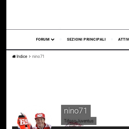
FORUM
SEZIONI PRINCIPALI
ATTI
Indice
nino71
nino71
Tifoso Juventus