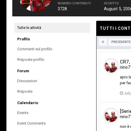
NUMERO CONTENUTI
ISCRITTO
3728
August 5, 200
Tutte le attività
TUTTI I CONT
Profilo
PRECEDENTE
Commenti sul profilo
Risposte profilo
CR7,
nino7
Forum
apro l
Discussioni
per fa
Risposte
July
Calendario
[Ser
Events
nino7
Event Comments
non è 