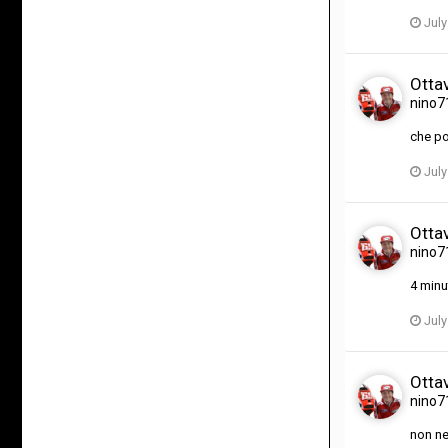
July
Ottav
nino7
che po
July
Ottav
nino7
4 minu
July
Ottav
nino7
non ne