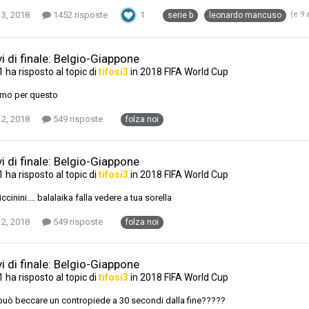
 3, 2018
1452 risposte
1
(e 9 a
serie b
leonardo mancuso
i di finale: Belgio-Giappone
1
ha risposto al topic di
tifosi3
in
2018 FIFA World Cup
amo per questo
 2, 2018
549 risposte
folza noi
i di finale: Belgio-Giappone
1
ha risposto al topic di
tifosi3
in
2018 FIFA World Cup
ccinini.... balalaika falla vedere a tua sorella
 2, 2018
549 risposte
folza noi
i di finale: Belgio-Giappone
1
ha risposto al topic di
tifosi3
in
2018 FIFA World Cup
può beccare un contropiede a 30 secondi dalla fine?????