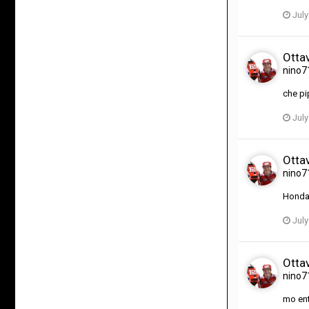
July
Ottav
nino7
che pi
July
Ottav
nino7
Honda 
July
Ottav
nino7
mo ent