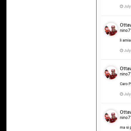
July
Ottav
nino7
li ami
July
Ottav
nino7
Caro Pi
July
Ottav
nino7
ma si 