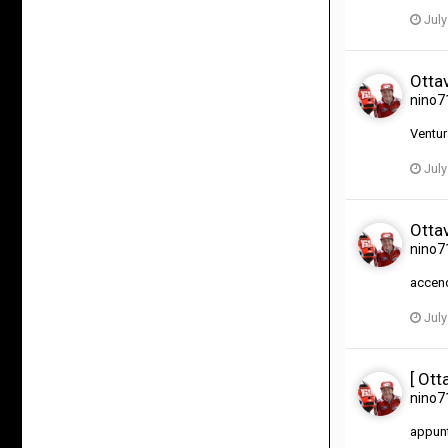
July
Ottav
nino7
Ventura
July
Ottav
nino7
accend
July
[ Ott
nino7
appun