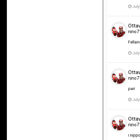
July
Ottav
nino7
Fellai
July
Ottav
nino7
pari
July
Ottav
nino7
i nipp