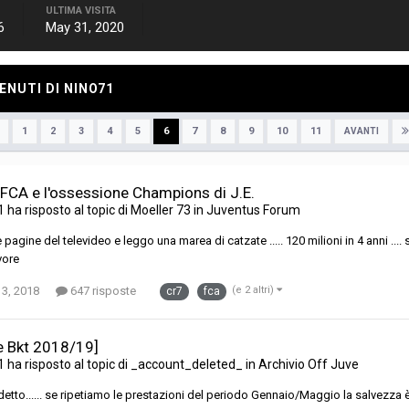
ULTIMA VISITA
6
May 31, 2020
ENUTI DI NINO71
1
2
3
4
5
6
7
8
9
10
11
AVANTI
 FCA e l'ossessione Champions di J.E.
1
ha risposto al topic di
Moeller 73
in
Juventus Forum
e pagine del televideo e leggo una marea di catzate ..... 120 milioni in 4 anni ...
vore
 3, 2018
647 risposte
(e 2 altri)
cr7
fca
ie Bkt 2018/19]
1
ha risposto al topic di
_account_deleted_
in
Archivio Off Juve
detto...... se ripetiamo le prestazioni del periodo Gennaio/Maggio la salvezza 