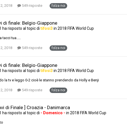
 2, 2018
549 risposte
folza noi
i di finale: Belgio-Giappone
1
ha risposto al topic di
tifosi3
in
2018 FIFA World Cup
 tacci tua.....
 2, 2018
549 risposte
folza noi
i di finale: Belgio-Giappone
1
ha risposto al topic di
tifosi3
in
2018 FIFA World Cup
o la tv e leggo 0-2 cioè le stanno prendendo da Holly e Benji
 2, 2018
549 risposte
folza noi
avi di Finale ] Croazia - Danimarca
1
ha risposto al topic di
- Domenico -
in
2018 FIFA World Cup
to