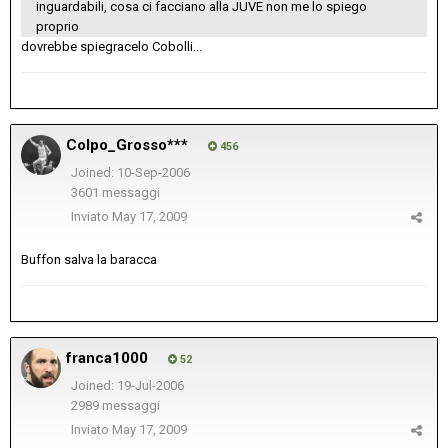
inguardabili, cosa ci facciano alla JUVE non me lo spiego
proprio
dovrebbe spiegracelo Cobolli...
Colpo_Grosso***
456
Joined: 10-Sep-2006
3601 messaggi
Inviato
May 17, 2009
Buffon salva la baracca
franca1000
52
Joined: 19-Jul-2006
2989 messaggi
Inviato
May 17, 2009