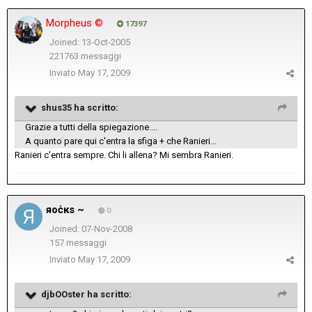
Morpheus ©
17397
Joined: 13-Oct-2005
221763 messaggi
Inviato
May 17, 2009
shus35 ha scritto:
Grazie a tutti della spiegazione....
A quanto pare qui c'entra la sfiga + che Ranieri...
Ranieri c'entra sempre. Chi li allena? Mi sembra Ranieri.
яoċкs ~
0
Joined: 07-Nov-2008
157 messaggi
Inviato
May 17, 2009
djbOOster ha scritto: