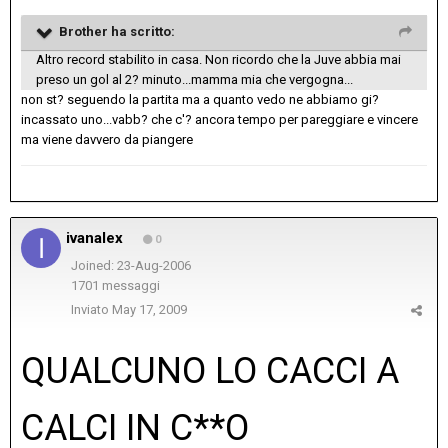
Brother ha scritto:
Altro record stabilito in casa. Non ricordo che la Juve abbia mai
preso un gol al 2? minuto...mamma mia che vergogna...
non st? seguendo la partita ma a quanto vedo ne abbiamo gi?
incassato uno...vabb? che c'? ancora tempo per pareggiare e vincere
ma viene davvero da piangere
ivanalex
0
Joined: 23-Aug-2006
1701 messaggi
Inviato
May 17, 2009
QUALCUNO LO CACCI A
CALCI IN C**O