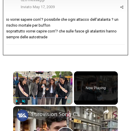
Inviato
May 17, 2009
io vorrei sapere com'? possibile che ogni attacco dell'atalanta ? un
rischio mortale per buffon
soprattutto vorrei capire com'? che sulle fasce gli atalantini hanno
sempre delle autostrade
×
Now Playing
×
Play
Unmute
Fullscreen
Eurovision Song Contest 2026: L’Italia si ferma al 5° posto, ma gli italiani a Vienna cantano e ball