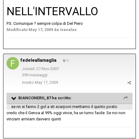
NELL'INTERVALLO
P.S. Comunque ? sempre colpa di Del Piero
Modificato
May 17, 2009
da ivanalex
fedeleallamaglia
0
Joined: 27-Nov-2007
390 messaggi
Inviato
May 17, 2009
BIANCONERO_87 ha scritto:
se nn si fanno 2 gol a sti scarponi meritiamo il quinto posto
credo che il Genoa al 99% oggi vince, ha un turno facile. Se noi non
vinciam arriviam davvero quinti