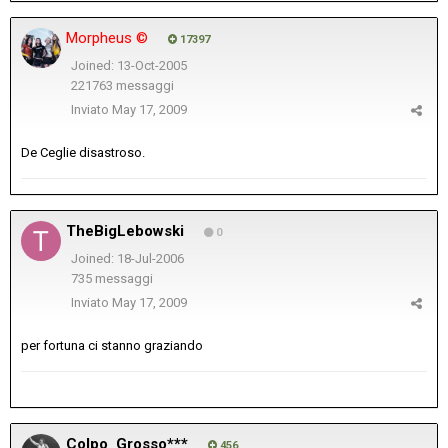
Morpheus ©
17397
Joined: 13-Oct-2005
221763 messaggi
Inviato
May 17, 2009
De Ceglie disastroso.
TheBigLebowski
0
Joined: 18-Jul-2006
735 messaggi
Inviato
May 17, 2009
per fortuna ci stanno graziando
Colpo_Grosso***
456