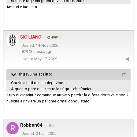
scusate rag? chi gioca davanti dei nostri?
Amauri e Iaquinta.
SICILIANO
4984
Joined: 14-Nov-2006
82943 messaggi
Inviato
May 17, 2009
shus35 ha scritto:
Grazie a tutti della spiegazione....
A quanto pare qui c'entra la sfiga + che Ranieri...
il tiro di cigarini ? comunque arrivato perch? la difesa dormiva e non ?
riuscita a rinviare un pallome ormai conquistato
Robben84
0
Joined: 04-Jul-2005