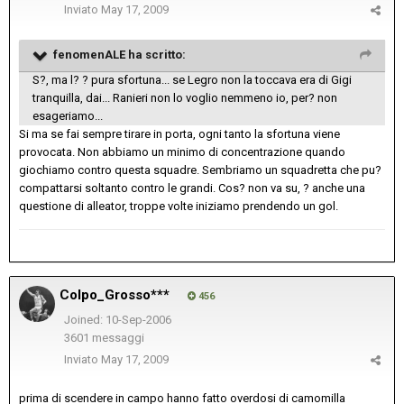
Inviato
May 17, 2009
fenomenALE ha scritto:
S?, ma l? ? pura sfortuna... se Legro non la toccava era di Gigi
tranquilla, dai... Ranieri non lo voglio nemmeno io, per? non
esageriamo...
Si ma se fai sempre tirare in porta, ogni tanto la sfortuna viene
provocata. Non abbiamo un minimo di concentrazione quando
giochiamo contro questa squadre. Sembriamo un squadretta che pu?
compattarsi soltanto contro le grandi. Cos? non va su, ? anche una
questione di alleator, troppe volte iniziamo prendendo un gol.
Colpo_Grosso***
456
Joined: 10-Sep-2006
3601 messaggi
Inviato
May 17, 2009
prima di scendere in campo hanno fatto overdosi di camomilla