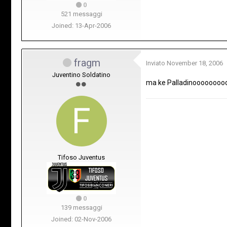
0
521 messaggi
Joined: 13-Apr-2006
fragm
Inviato
November 18, 2006
Juventino Soldatino
ma ke Palladinooooooo
Tifoso Juventus
0
139 messaggi
Joined: 02-Nov-2006