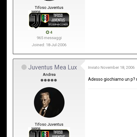
Tifoso Juventus
4
965 messaggi
Joined: 18-Jul-2006
Juventus Mea Lux
Inviato
November 18, 2006
Andrea
Adesso giochiamo un p? m
Tifoso Juventus