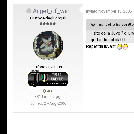
Angel_of_war
Inviato
November 18, 2006
Custode degli Angeli
marcello ha scritto
il sito della Juve ? di 
gridando gol ok???
Repetitia iuvant
Tifoso Juventus
400
3314 messaggi
Joined: 27-Aug-2006