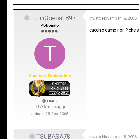
TurinGoeba1897
Inviato
November 18, 2006
Abbonato
cacchio camo non ? che s
Vincitore Fantacalcio
10402
71735 messaggi
Joined: 28-Sep-2006
TSUBASA78
Inviato
November 18, 2006