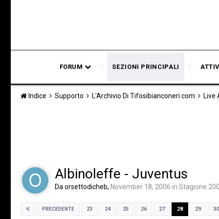
FORUM
SEZIONI PRINCIPALI
ATTI
Indice
Supporto
L'Archivio Di Tifosibianconeri.com
Live
Albinoleffe - Juventus
Da
orsettodicheb
,
November 18, 2006
in
Stagione 20
23
24
25
26
27
28
29
30
PRECEDENTE