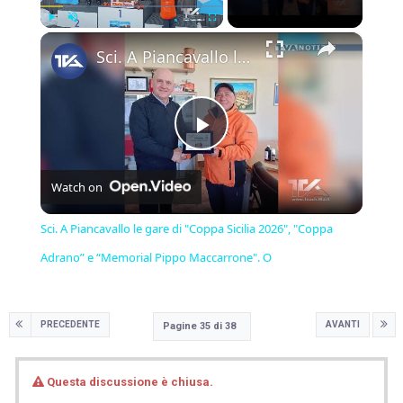
×
Play
Unmute
Fullscreen
Sci. A Piancavallo le gare di "Coppa Sicilia 2026", "Coppa Adrano” e “Memorial Pippo Maccarrone". O
Play
Watch on
Video
Sci. A Piancavallo le gare di "Coppa Sicilia 2026", "Coppa
Adrano” e “Memorial Pippo Maccarrone". O
PRECEDENTE
AVANTI
Pagine 35 di 38
Questa discussione è chiusa.