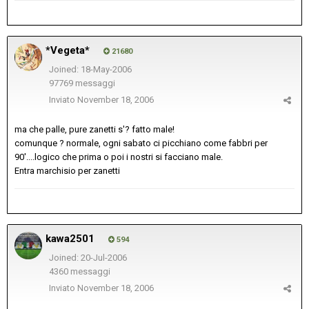
*Vegeta*
21680
Joined: 18-May-2006
97769 messaggi
Inviato
November 18, 2006
ma che palle, pure zanetti s'? fatto male!
comunque ? normale, ogni sabato ci picchiano come fabbri per
90'....logico che prima o poi i nostri si facciano male.
Entra marchisio per zanetti
kawa2501
594
Joined: 20-Jul-2006
4360 messaggi
Inviato
November 18, 2006