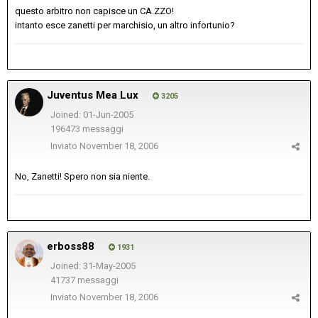
questo arbitro non capisce un CA.ZZO!
intanto esce zanetti per marchisio, un altro infortunio?
Juventus Mea Lux
3205
Joined: 01-Jun-2005
196473 messaggi
Inviato
November 18, 2006
No, Zanetti! Spero non sia niente.
erboss88
1931
Joined: 31-May-2005
41737 messaggi
Inviato
November 18, 2006