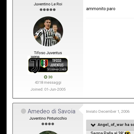
Juventino Le Roi
ammonito paro
Tifoso Juventus
30
4318 messaggi
Joined: 01-Jun-2005
Amedeo di Savoia
Inviato
December 1, 2006
Juventino Pinturicchio
Angel_of_war ha sc
Segna Palla al 38'