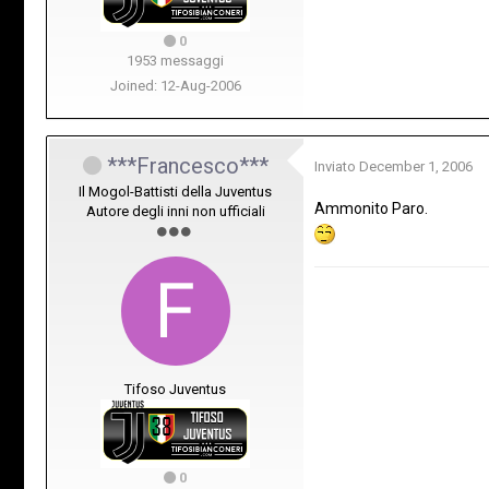
0
1953 messaggi
Joined: 12-Aug-2006
***Francesco***
Inviato
December 1, 2006
Il Mogol-Battisti della Juventus
Ammonito Paro.
Autore degli inni non ufficiali
Tifoso Juventus
0