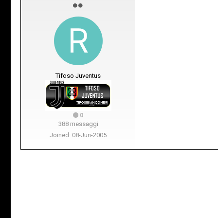
Tifoso Juventus
0
388 messaggi
Joined: 08-Jun-2005