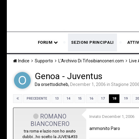
FORUM
SEZIONI PRINCIPALI
ATTI
Indice
Supporto
L'Archivio Di Tifosibianconeri.com
Live
Genoa - Juventus
Da
orsettodicheb
,
December 1, 2006
in
Stagione 200
13
14
15
16
17
18
19
20
PRECEDENTE
ROMANO
Inviato
December 1, 2006
BIANCONERO
ammonito Paro
tra roma e lazio non ho avuto
dubbi...ho scelto la JUVE!&#33