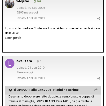
totojuve
388
Joined: 10-Sep-2006
5295 messaggi
Inviato
April 28, 2011
Io, non solo credo in Conte, ma lo considero come unico per la ripresa
della Juve.
E non perch
lokalizera
0
Joined: 01-Jun-2010
8 messaggi
Inviato
April 28, 2011
Il 28/4/2011 alle 02:47 , Del Platini ha scritto:
Deschamp dopo avere fatto doppietta campionato e coppa di
francia al marsiglia, DOPO 18 ANNI l'era TAPIE, ha gia rivinto la
coppa di francia e dopo un inseguimento lungo,e senza il