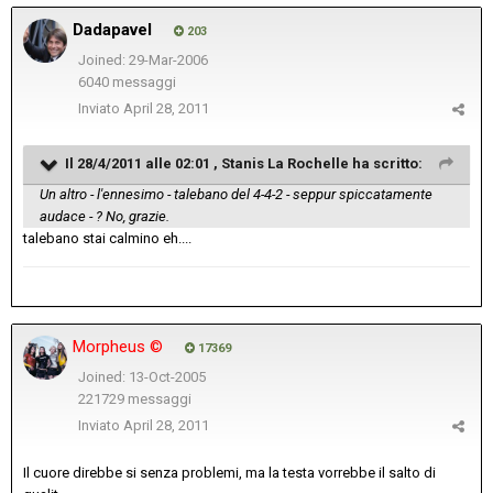
Dadapavel
203
Joined: 29-Mar-2006
6040 messaggi
Inviato
April 28, 2011
Il 28/4/2011 alle 02:01 , Stanis La Rochelle ha scritto:
Un altro - l'ennesimo - talebano del 4-4-2 - seppur spiccatamente
audace - ? No, grazie.
talebano stai calmino eh....
Morpheus ©
17369
Joined: 13-Oct-2005
221729 messaggi
Inviato
April 28, 2011
Il cuore direbbe si senza problemi, ma la testa vorrebbe il salto di