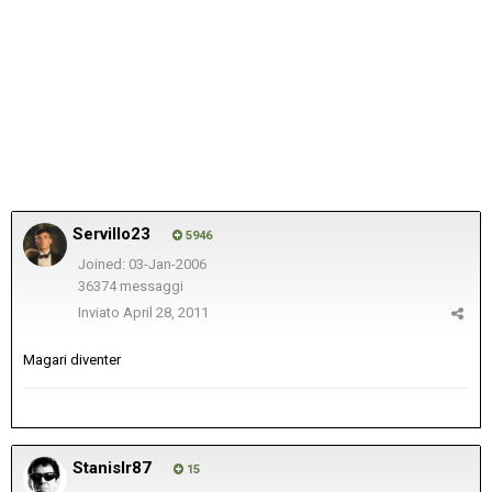
Servillo23
5946
Joined: 03-Jan-2006
36374 messaggi
Inviato
April 28, 2011
Magari diventer
Stanislr87
15