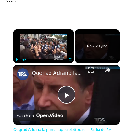
qualit
×
Now Playing
×
Play
Unmute
Fullscreen
Oggi ad Adrano la prima tappa elettorale in Sicilia dell’ex premier Giuseppe Conte
Play
Watch on
Video
Oggi ad Adrano la prima tappa elettorale in Sicilia dell’ex