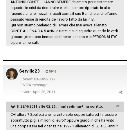
ANTONIO CONTE L'HANNO SEMPRE chiamato per risistemare
squadre in crisi da ricostruire e le ha sempre riportate in alto
facendo anche mezzi miracoli come il suo Bari che anche l'anno
passato visse di rendita del lavoro fatto da lui in B.
Qui non stiamo parlando di Ferrara che mai aveva allenato
CONTE ALLENA DA 5 ANNI e tutte le sue squadre quando le vedi
giocare ,denotano immancabilmene la mano e la PERSONALITA'
e pure la mentalit
Servillo23
5946
Joined: 03-Jan-2006
36374 messaggi
Inviato
April 28, 2011
Il 28/4/2011 alle 02:26 , maifredimai+ ha scritto:
CHI allora ? Spalletti che ha vinto solo coppe italia ed in russia e
soprattutto piglia milioni di euro? oppure guidolin che ha vinto
una coppa italia nel vicenza nel 1997 ? allenatori di 53 e 56 anni ?