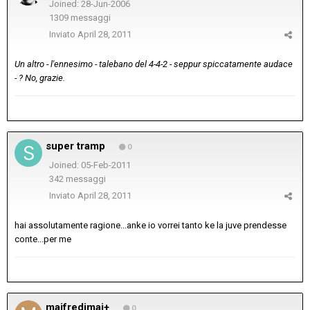
Joined: 28-Jun-2006
1309 messaggi
Inviato
April 28, 2011
Un altro - l'ennesimo - talebano del 4-4-2 - seppur spiccatamente audace
- ? No, grazie.
super tramp
0
Joined: 05-Feb-2011
342 messaggi
Inviato
April 28, 2011
hai assolutamente ragione...anke io vorrei tanto ke la juve prendesse
conte...per me
maifredimai+
0