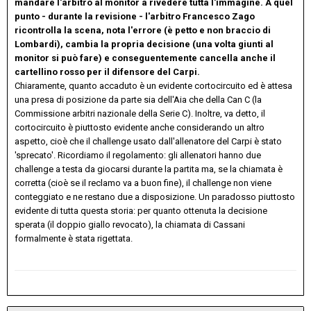
mandare l'arbitro al monitor a rivedere tutta l'immagine. A quel
punto - durante la revisione - l'arbitro Francesco Zago
ricontrolla la scena, nota l'errore (è petto e non braccio di
Lombardi), cambia la propria decisione (una volta giunti al
monitor si può fare) e conseguentemente cancella anche il
cartellino rosso per il difensore del Carpi.
Chiaramente, quanto accaduto è un evidente cortocircuito ed è attesa
una presa di posizione da parte sia dell'Aia che della Can C (la
Commissione arbitri nazionale della Serie C). Inoltre, va detto, il
cortocircuito è piuttosto evidente anche considerando un altro
aspetto, cioè che il challenge usato dall'allenatore del Carpi è stato
'sprecato'. Ricordiamo il regolamento: gli allenatori hanno due
challenge a testa da giocarsi durante la partita ma, se la chiamata è
corretta (cioè se il reclamo va a buon fine), il challenge non viene
conteggiato e ne restano due a disposizione. Un paradosso piuttosto
evidente di tutta questa storia: per quanto ottenuta la decisione
sperata (il doppio giallo revocato), la chiamata di Cassani
formalmente è stata rigettata.