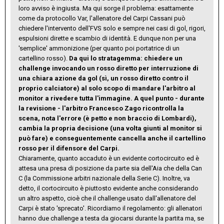
loro avviso è ingiusta. Ma qui sorge il problema: esattamente
come da protocollo Var, l'allenatore del Carpi Cassani può
chiedere l'intervento dell'FVS solo e sempre nei casi di gol, rigori,
espulsioni dirette e scambio di identità. E dunque non per una
'semplice' ammonizione (per quanto poi portatrice di un
cartellino rosso).
Da qui lo stratagemma: chiedere un
challenge invocando un rosso diretto per interruzione di
una chiara azione da gol (sì, un rosso diretto contro il
proprio calciatore) al solo scopo di mandare l'arbitro al
monitor a rivedere tutta l'immagine. A quel punto - durante
la revisione - l'arbitro Francesco Zago ricontrolla la
scena, nota l'errore (è petto e non braccio di Lombardi),
cambia la propria decisione (una volta giunti al monitor si
può fare) e conseguentemente cancella anche il cartellino
rosso per il difensore del Carpi.
Chiaramente, quanto accaduto è un evidente cortocircuito ed è
attesa una presa di posizione da parte sia dell'Aia che della Can
C (la Commissione arbitri nazionale della Serie C). Inoltre, va
detto, il cortocircuito è piuttosto evidente anche considerando
un altro aspetto, cioè che il challenge usato dall'allenatore del
Carpi è stato 'sprecato'. Ricordiamo il regolamento: gli allenatori
hanno due challenge a testa da giocarsi durante la partita ma, se