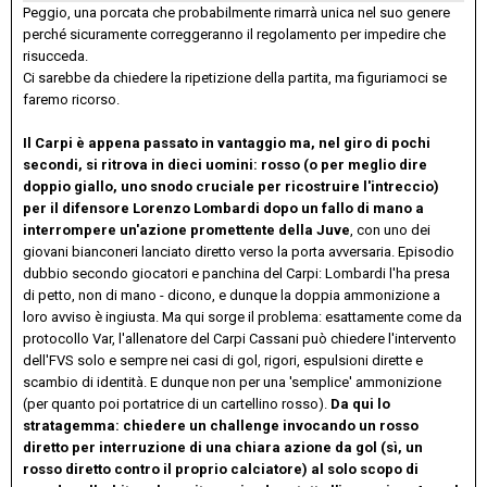
Peggio, una porcata che probabilmente rimarrà unica nel suo genere
perché sicuramente correggeranno il regolamento per impedire che
risucceda.
Ci sarebbe da chiedere la ripetizione della partita, ma figuriamoci se
faremo ricorso.
Il Carpi è appena passato in vantaggio ma, nel giro di pochi
secondi, si ritrova in dieci uomini: rosso (o per meglio dire
doppio giallo, uno snodo cruciale per ricostruire l'intreccio)
per il difensore Lorenzo Lombardi dopo un fallo di mano a
interrompere un'azione promettente della Juve
, con uno dei
giovani bianconeri lanciato diretto verso la porta avversaria. Episodio
dubbio secondo giocatori e panchina del Carpi: Lombardi l'ha presa
di petto, non di mano - dicono, e dunque la doppia ammonizione a
loro avviso è ingiusta. Ma qui sorge il problema: esattamente come da
protocollo Var, l'allenatore del Carpi Cassani può chiedere l'intervento
dell'FVS solo e sempre nei casi di gol, rigori, espulsioni dirette e
scambio di identità. E dunque non per una 'semplice' ammonizione
(per quanto poi portatrice di un cartellino rosso).
Da qui lo
stratagemma: chiedere un challenge invocando un rosso
diretto per interruzione di una chiara azione da gol (sì, un
rosso diretto contro il proprio calciatore) al solo scopo di