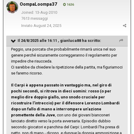
OompaLoompa37
1636
Joined: 13-Aug-2010
7613 messaggi
Inviato
August 24, 2025
Il 24/8/2025 alle 16:11 ,
gianluca88
ha scritto:
Peggio, una porcata che probabilmente rimarrà unica nel suo
genere perché sicuramente correggeranno il regolamento per
impedire che risucceda.
Ci sarebbe da chiedere la ripetizione della partita, ma figuriamoci
se faremo ricorso.
Il Carpi è appena passato in vantaggio ma, nel giro di
pochi secondi, si ritrova in dieci uomini: rosso (o per
meglio dire doppio giallo, uno snodo cruciale per
ricostruire l'intreccio) per il difensore Lorenzo Lombardi
dopo un fallo di mano a interrompere un'azione
promettente della Juve
, con uno dei giovani bianconeri
lanciato diretto verso la porta avversaria. Episodio dubbio
secondo giocatori e panchina del Carpi: Lombardi l'ha presa di
petto, non di mano - dicono, e dunque la doppia ammonizione a