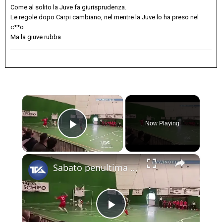
Come al solito la Juve fa giurisprudenza.
Le regole dopo Carpi cambiano, nel mentre la Juve lo ha preso nel
c**o.
Ma la giuve rubba
×
Now Playing
Play Video
×
Sabato penultima giornata del campionato di serie B di calcio a 5. Alla tensostruttura l’Adrano ospi
Play