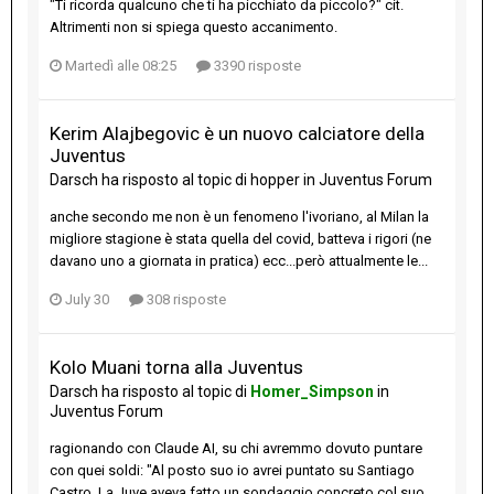
"Ti ricorda qualcuno che ti ha picchiato da piccolo?" cit.
Altrimenti non si spiega questo accanimento.
Martedì alle 08:25
3390 risposte
Kerim Alajbegovic è un nuovo calciatore della
Juventus
Darsch
ha risposto al topic di
hopper
in
Juventus Forum
anche secondo me non è un fenomeno l'ivoriano, al Milan la
migliore stagione è stata quella del covid, batteva i rigori (ne
davano uno a giornata in pratica) ecc...però attualmente le...
July 30
308 risposte
Kolo Muani torna alla Juventus
Darsch
ha risposto al topic di
Homer_Simpson
in
Juventus Forum
ragionando con Claude AI, su chi avremmo dovuto puntare
con quei soldi: "Al posto suo io avrei puntato su Santiago
Castro. La Juve aveva fatto un sondaggio concreto col suo...