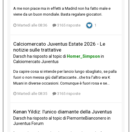
A me non piace ma in effetti a Madrid non ha fatto male e
viene da un buon mondiale. Basta regalare giocatori.
Martedì alle 08:36
3165 risposte
1
Calciomercato Juventus Estate 2026 - Le
notizie sulle trattative
Darsch
ha risposto al topic di
Homer_Simpson
in
Calciomercato Juventus
Da capire cosa si intende per lancio lungo sbagliato, se palla
fuori o non messa giù dall'attaccante...che tra l'altro era K
Muani in diverse occasioni. Comunque è fuori rosa e se...
Martedì alle 08:35
3165 risposte
Kenan Yildiz: l'unico diamante della Juventus
Darsch
ha risposto al topic di
PiemonteBianconero
in
Juventus Forum