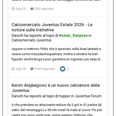
July 29
200 risposte
Calciomercato Juventus Estate 2026 - Le
notizie sulle trattative
Darsch
ha risposto al topic di
Homer_Simpson
in
Calciomercato Juventus
oppure ci mettono Yildiz che è sprecato sulla linea laterale e
nasce come mezzala/trequartista. Inoltre a sinistra ha ben
figurato anche Boga e può garantire un ingresso più easy al...
July 29
3165 risposte
2
Kerim Alajbegovic è un nuovo calciatore della
Juventus
Darsch
ha risposto al topic di
hopper
in
Juventus Forum
è che prendere un attaccante reduce da 5 gol in 41 partite (al
netto del minutaggio) a 50 mln totali fa male al cuore. Poi per
carità non sono soldi miei, prima avevmo Vlahovic che...