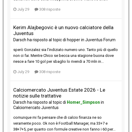
July 29
308 risposte
Kerim Alajbegovic è un nuovo calciatore della
Juventus
Darsch
ha risposto al topic di
hopper
in
Juventus Forum
sperò Gonzalez sia l'indiziato numero uno. Tanto più di quello
non ci fai. Mentre Chico se becca una stagione buona dove
riesce a fare 10 gol per sbaglio lo rivendi a 70 mln in...
July 29
308 risposte
Calciomercato Juventus Estate 2026 - Le
notizie sulle trattative
Darsch
ha risposto al topic di
Homer_Simpson
in
Calciomercato Juventus
comunque mi fa pensare che di calcio finanza ne so
veramente poco. Ok non è Football Manager, ma 33+7 e
38+7+5, per quanto con formule creative non fanno i 60 per...