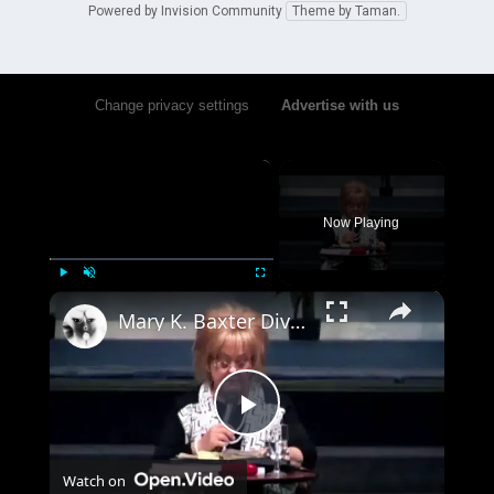
Powered by Invision Community
Theme by Taman.
Change privacy settings
•
Advertise with us
×
Now Playing
×
Play
Unmute
Fullscreen
Mary K. Baxter Divine Revelations of Heaven and Hell Pt 2 - SOTTOTITOLI-SUBTITLES
Play
Watch on