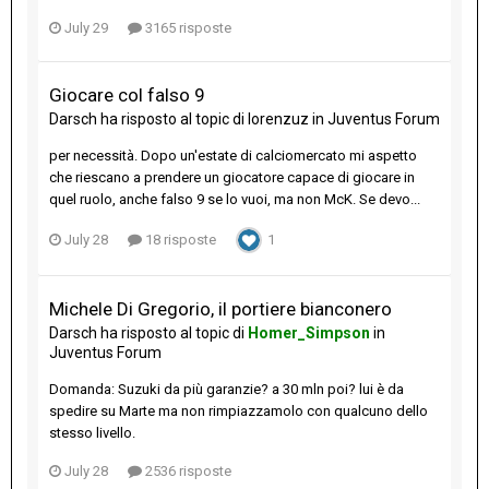
July 29
3165 risposte
Giocare col falso 9
Darsch
ha risposto al topic di
lorenzuz
in
Juventus Forum
per necessità. Dopo un'estate di calciomercato mi aspetto
che riescano a prendere un giocatore capace di giocare in
quel ruolo, anche falso 9 se lo vuoi, ma non McK. Se devo...
July 28
18 risposte
1
Michele Di Gregorio, il portiere bianconero
Darsch
ha risposto al topic di
Homer_Simpson
in
Juventus Forum
Domanda: Suzuki da più garanzie? a 30 mln poi? lui è da
spedire su Marte ma non rimpiazzamolo con qualcuno dello
stesso livello.
July 28
2536 risposte