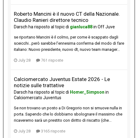
Roberto Mancini è il nuovo CT della Nazionale.
Claudio Ranieri direttore tecnico
Darsch
ha risposto al topic di
gianluca88
in
Off Juve
se riportano Mancini è il colmo, per come è scappato dagli
sceicchi...però sarebbe l'ennesima conferma del modo di fare
italiano: Nuovo presidente, nuovo dt, nuovo team manager...
July 28
761 risposte
Calciomercato Juventus Estate 2026 - Le
notizie sulle trattative
Darsch
ha risposto al topic di
Homer_Simpson
in
Calciomercato Juventus
Se non trovano un posto a Di Gregorio non si smuove nulla in
porta. Sapendo che lo dobbiamo sbolognare il massimo che
ricaveremo sarà un prestito con diritto di riscatto (che...
July 28
3165 risposte