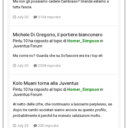
Ma non gli possiamo cedere Cambiaso? Grande esterno a
tutta fascia
July 30
3194 risposte
Michele Di Gregorio, il portiere bianconero
Pintu.10
ha risposto al topic di
Homer_Simpson
in
Juventus Forum
Ma come no? Guarda che su Sofascore era tra i top eh
July 30
2538 risposte
Kolo Muani torna alla Juventus
Pintu.10
ha risposto al topic di
Homer_Simpson
in
Juventus Forum
Al netto delle cifre, che continuano a lasciarmi perplesso, se
dopo tre cambi societari siamo ancora su questo profilo,
probabilmente è perché ha ricevuto valutazioni molto...
July 29
200 risposte