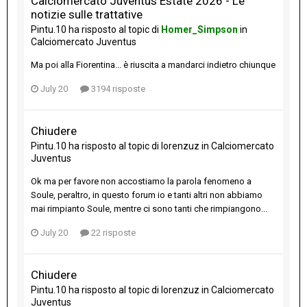
Calciomercato Juventus Estate 2026 - Le
notizie sulle trattative
Pintu.10
ha risposto al topic di
Homer_Simpson
in
Calciomercato Juventus
Ma poi alla Fiorentina... è riuscita a mandarci indietro chiunque
July 20
3194 risposte
Chiudere
Pintu.10
ha risposto al topic di
lorenzuz
in
Calciomercato
Juventus
Ok ma per favore non accostiamo la parola fenomeno a
Soule, peraltro, in questo forum io e tanti altri non abbiamo
mai rimpianto Soule, mentre ci sono tanti che rimpiangono...
July 20
22 risposte
Chiudere
Pintu.10
ha risposto al topic di
lorenzuz
in
Calciomercato
Juventus