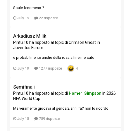
Soule fenomeno ?
July 19
22 risposte
Arkadiusz Milik
Pintu.10
ha risposto al topic di
Crimson Ghost
in
Juventus Forum
e probabilmente anche della rosa a fine mercato
July 19
1277 risposte
4
Semifinali
Pintu.10
ha risposto al topic di
Homer_Simpson
in
2026
FIFA World Cup
Ma veramente giocava al genoa 2 anni fa? non lo ricordo
July 15
759 risposte