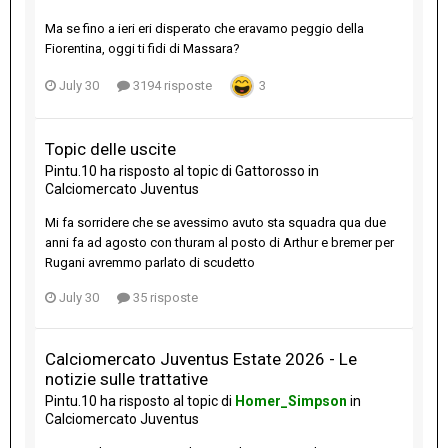
Ma se fino a ieri eri disperato che eravamo peggio della
Fiorentina, oggi ti fidi di Massara?
July 30
3194 risposte
3
Topic delle uscite
Pintu.10
ha risposto al topic di
Gattorosso
in
Calciomercato Juventus
Mi fa sorridere che se avessimo avuto sta squadra qua due
anni fa ad agosto con thuram al posto di Arthur e bremer per
Rugani avremmo parlato di scudetto
July 30
35 risposte
Calciomercato Juventus Estate 2026 - Le
notizie sulle trattative
Pintu.10
ha risposto al topic di
Homer_Simpson
in
Calciomercato Juventus