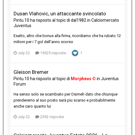
Dusan Vlahovic, un attaccante svincolato
Pintu.10
ha risposto al topic di
dal1982
in
Calciomercato
Juventus
Esatto, altro che bonus alla firma, ricordiamo che ha rubato 12
milioni per i 7 gol dell'anno scorso
July 22
19525 risposte
1
Gleison Bremer
Pintu.10
ha risposto al topic di
Morpheus ©
in
Juventus
Forum
Ha senso solo se scambiato per Osimeh dato che chiunque
prenderemo al suo posto sarà piu scarso e probabilmente
anche caro quanto lui
July 22
2392 risposte