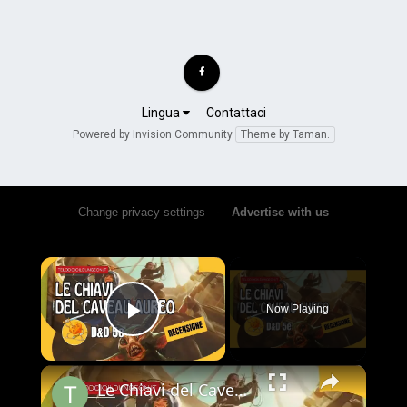
Lingua
Contattaci
Powered by Invision Community
Theme by Taman.
Change privacy settings
•
Advertise with us
×
Now Playing
Play Video
×
Le Chiavi del Caveau Aureo: Recensione (Avventura D&D 5e)