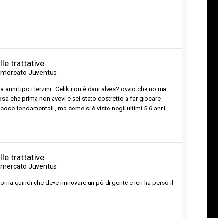
le trattative
omercato Juventus
 anni tipo i terzini . Celik non è dani alves? ovvio che no ma
osa che prima non avevi e sei stato costretto a far giocare
ose fondamentali , ma come si è visto negli ultimi 5-6 anni...
le trattative
omercato Juventus
roma quindi che deve rinnovare un pò di gente e ieri ha perso il