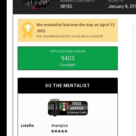
NUMERO CONTENUTI
ISCRITTO
58182
January 8, 20
the mentalist last won the day on April 12
2022
the mentalist had the most liked content!
REPUTAZIONE FORUM
9403
Excellent
SU THE MENTALIST
Livello
#vampire