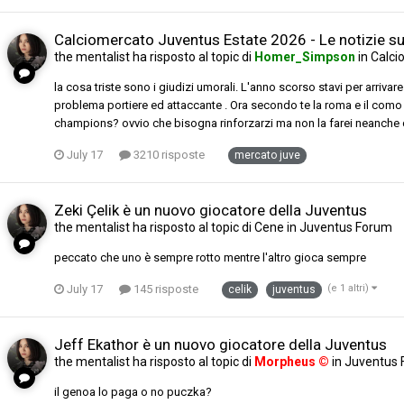
Calciomercato Juventus Estate 2026 - Le notizie sul
the mentalist
ha risposto al topic di
Homer_Simpson
in
Calci
la cosa triste sono i giudizi umorali. L'anno scorso stavi per arriva
problema portiere ed attaccante . Ora secondo te la roma e il com
champions? ovvio che bisogna rinforzarzi ma non la farei neanche co
July 17
3210 risposte
mercato juve
Zeki Çelik è un nuovo giocatore della Juventus
the mentalist
ha risposto al topic di
Cene
in
Juventus Forum
peccato che uno è sempre rotto mentre l'altro gioca sempre
July 17
145 risposte
(e 1 altri)
celik
juventus
Jeff Ekathor è un nuovo giocatore della Juventus
the mentalist
ha risposto al topic di
Morpheus ©
in
Juventus
il genoa lo paga o no puczka?