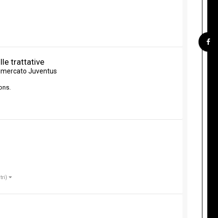
le trattative
omercato Juventus
ons.
ltri)