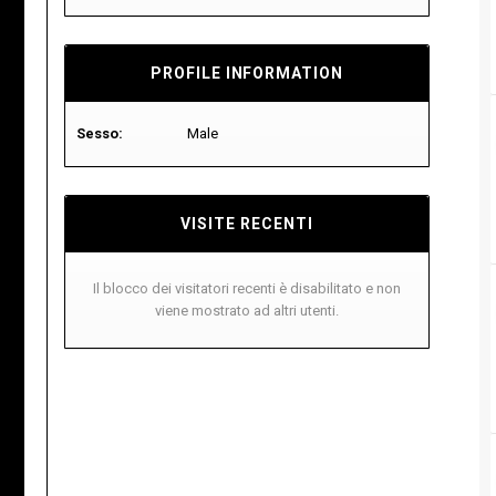
PROFILE INFORMATION
Sesso:
Male
VISITE RECENTI
Il blocco dei visitatori recenti è disabilitato e non
viene mostrato ad altri utenti.