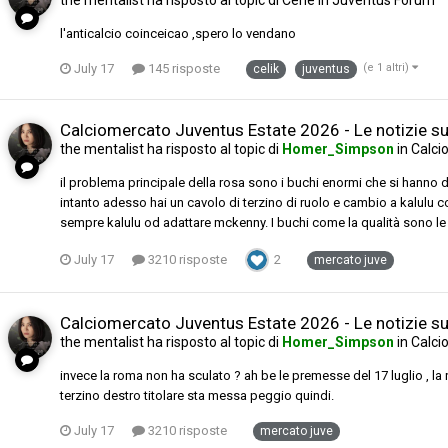
the mentalist
ha risposto al topic di
Cene
in
Juventus Forum
l'anticalcio coinceicao ,spero lo vendano
July 17
145 risposte
(e 1 altri)
celik
juventus
Calciomercato Juventus Estate 2026 - Le notizie sul
the mentalist
ha risposto al topic di
Homer_Simpson
in
Calci
il problema principale della rosa sono i buchi enormi che si hanno da
intanto adesso hai un cavolo di terzino di ruolo e cambio a kalulu c
sempre kalulu od adattare mckenny. I buchi come la qualità sono le c
July 17
3210 risposte
2
mercato juve
Calciomercato Juventus Estate 2026 - Le notizie sul
the mentalist
ha risposto al topic di
Homer_Simpson
in
Calci
invece la roma non ha sculato ? ah be le premesse del 17 luglio , la 
terzino destro titolare sta messa peggio quindi.
July 17
3210 risposte
mercato juve