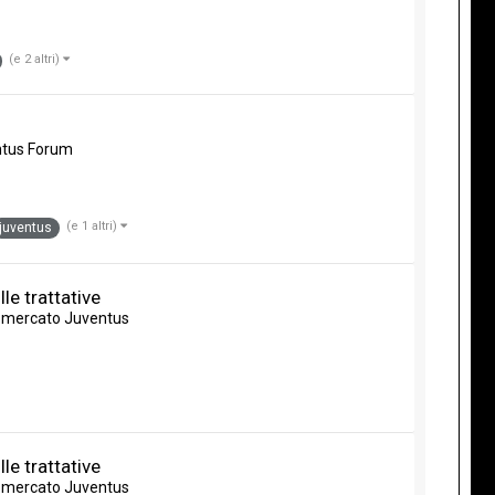
(e 2 altri)
tus Forum
(e 1 altri)
juventus
le trattative
omercato Juventus
le trattative
omercato Juventus