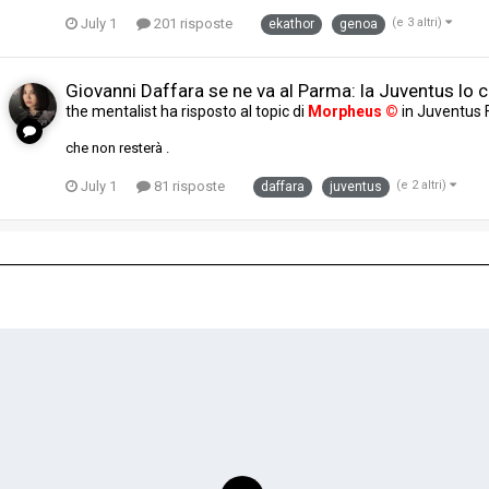
July 1
201 risposte
(e 3 altri)
ekathor
genoa
Giovanni Daffara se ne va al Parma: la Juventus lo ce
the mentalist
ha risposto al topic di
Morpheus ©
in
Juventus
che non resterà .
July 1
81 risposte
(e 2 altri)
daffara
juventus