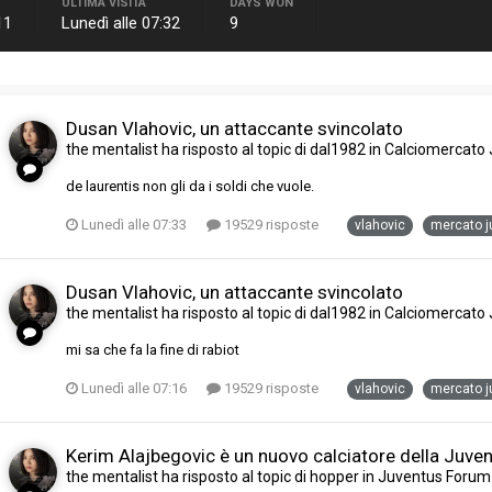
ULTIMA VISITA
DAYS WON
11
Lunedì alle 07:32
9
Dusan Vlahovic, un attaccante svincolato
the mentalist
ha risposto al topic di
dal1982
in
Calciomercato 
de laurentis non gli da i soldi che vuole.
Lunedì alle 07:33
19529 risposte
vlahovic
mercato j
Dusan Vlahovic, un attaccante svincolato
the mentalist
ha risposto al topic di
dal1982
in
Calciomercato 
mi sa che fa la fine di rabiot
Lunedì alle 07:16
19529 risposte
vlahovic
mercato j
Kerim Alajbegovic è un nuovo calciatore della Juve
the mentalist
ha risposto al topic di
hopper
in
Juventus Forum