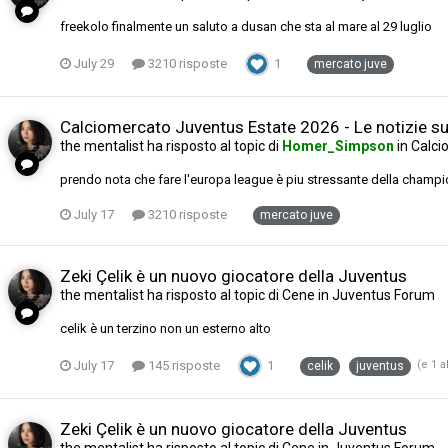
freekolo finalmente un saluto a dusan che sta al mare al 29 luglio
July 29
3210 risposte
1
mercato juve
Calciomercato Juventus Estate 2026 - Le notizie sul
the mentalist
ha risposto al topic di
Homer_Simpson
in
Calci
prendo nota che fare l'europa league è piu stressante della champi
July 17
3210 risposte
mercato juve
Zeki Çelik è un nuovo giocatore della Juventus
the mentalist
ha risposto al topic di
Cene
in
Juventus Forum
celik è un terzino non un esterno alto
July 17
145 risposte
1
(e 1 a
celik
juventus
Zeki Çelik è un nuovo giocatore della Juventus