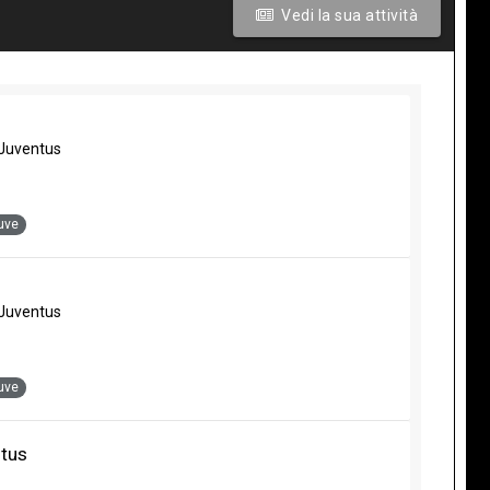
Vedi la sua attività
Juventus
uve
Juventus
uve
ntus