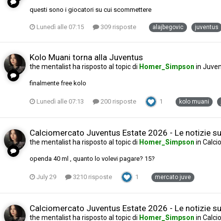
questi sono i giocatori su cui scommettere
Lunedì alle 07:15
309 risposte
alajbegovic
juventus
Kolo Muani torna alla Juventus
the mentalist
ha risposto al topic di
Homer_Simpson
in
Juven
finalmente free kolo
Lunedì alle 07:13
200 risposte
1
kolo muani
Calciomercato Juventus Estate 2026 - Le notizie sul
the mentalist
ha risposto al topic di
Homer_Simpson
in
Calci
openda 40 ml , quanto lo volevi pagare? 15?
July 29
3210 risposte
1
mercato juve
Calciomercato Juventus Estate 2026 - Le notizie sul
the mentalist
ha risposto al topic di
Homer_Simpson
in
Calci